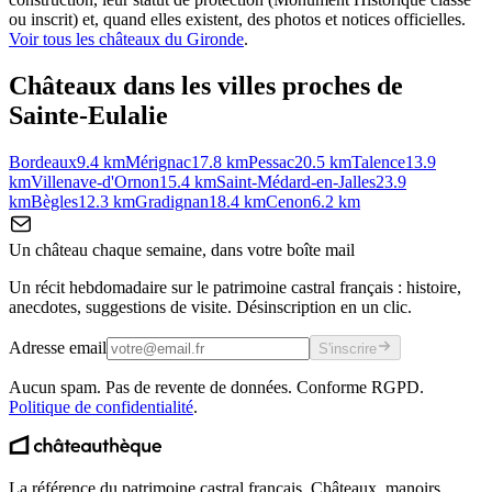
ou inscrit) et, quand elles existent, des photos et notices officielles.
Voir tous les châteaux du
Gironde
.
Châteaux dans les villes proches de
Sainte-Eulalie
Bordeaux
9.4
km
Mérignac
17.8
km
Pessac
20.5
km
Talence
13.9
km
Villenave-d'Ornon
15.4
km
Saint-Médard-en-Jalles
23.9
km
Bègles
12.3
km
Gradignan
18.4
km
Cenon
6.2
km
Un château chaque semaine, dans votre boîte mail
Un récit hebdomadaire sur le patrimoine castral français : histoire,
anecdotes, suggestions de visite. Désinscription en un clic.
Adresse email
S'inscrire
Aucun spam. Pas de revente de données. Conforme RGPD.
Politique de confidentialité
.
La référence du patrimoine castral français. Châteaux, manoirs,