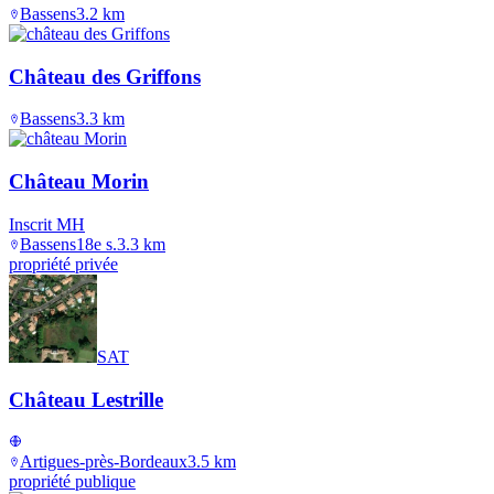
Bassens
3.2
km
Château des Griffons
Bassens
3.3
km
Château Morin
Inscrit MH
Bassens
18e s.
3.3
km
propriété privée
SAT
Château Lestrille
Artigues-près-Bordeaux
3.5
km
propriété publique