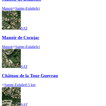
Manoir
Sainte-Eulalie
Ici
SAT
Manoir de Cocujac
Manoir
Sainte-Eulalie
Ici
SAT
Château de la Tour Gueyrau
Sainte-Eulalie
0.5
km
SAT