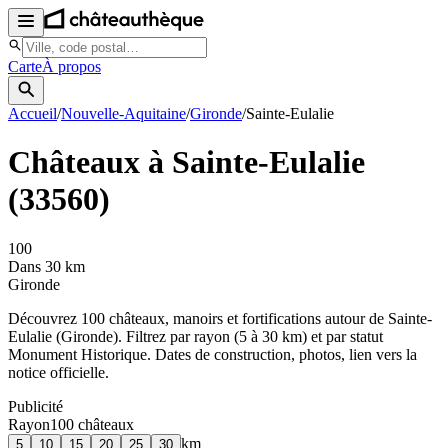
Carte
À propos
Accueil
/
Nouvelle-Aquitaine
/
Gironde
/
Sainte-Eulalie
Châteaux à
Sainte-Eulalie
(
33560
)
100
Dans 30 km
Gironde
Découvrez
100
château
x
, manoir
s
et fortifications autour de
Sainte-
Eulalie
(
Gironde
). Filtrez par rayon (5 à 30 km) et par statut
Monument Historique. Dates de construction, photos, lien vers la
notice officielle.
Publicité
Rayon
100
château
x
km
5
10
15
20
25
30