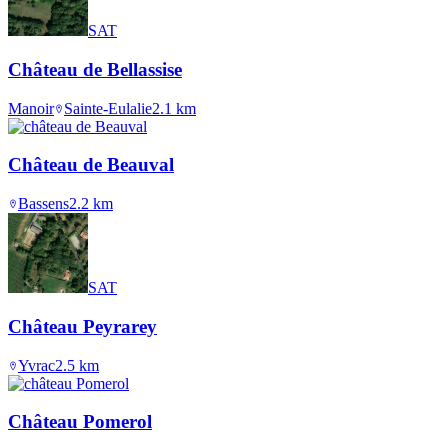
SAT
Château de Bellassise
Manoir
Sainte-Eulalie
2.1
km
Château de Beauval
Bassens
2.2
km
SAT
Château Peyrarey
Yvrac
2.5
km
Château Pomerol