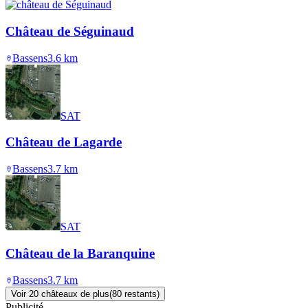
Château de Séguinaud
Bassens
3.6
km
SAT
Château de Lagarde
Bassens
3.7
km
SAT
Château de la Baranquine
Bassens
3.7
km
Voir
20
château
x
de plus
(
80
restant
s
)
Publicité