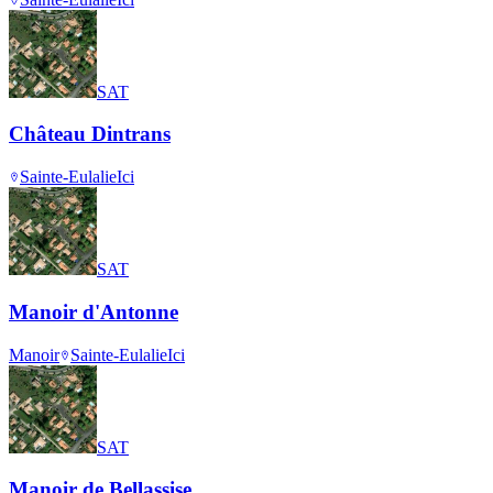
SAT
Château Dintrans
Sainte-Eulalie
Ici
SAT
Manoir d'Antonne
Manoir
Sainte-Eulalie
Ici
SAT
Manoir de Bellassise