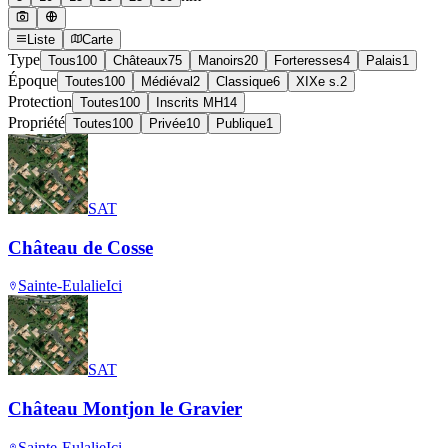
Liste
Carte
Type
Tous
100
Châteaux
75
Manoirs
20
Forteresses
4
Palais
1
Époque
Toutes
100
Médiéval
2
Classique
6
XIXe s.
2
Protection
Toutes
100
Inscrits MH
14
Propriété
Toutes
100
Privée
10
Publique
1
SAT
Château de Cosse
Sainte-Eulalie
Ici
SAT
Château Montjon le Gravier
Sainte-Eulalie
Ici