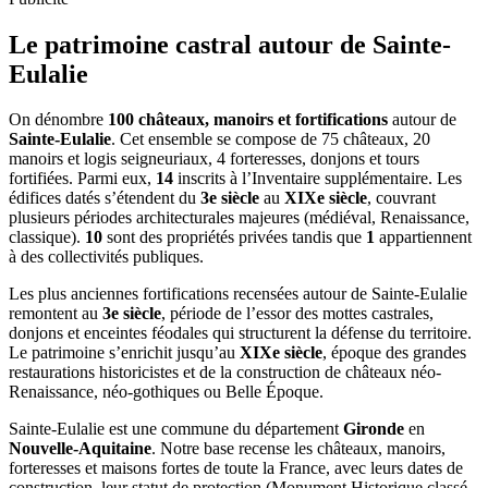
Le patrimoine castral autour de
Sainte-
Eulalie
On dénombre
100 châteaux, manoirs et fortifications
autour de
Sainte-Eulalie
. Cet ensemble se compose de 75 châteaux, 20
manoirs et logis seigneuriaux, 4 forteresses, donjons et tours
fortifiées. Parmi eux,
14
inscrits à l’Inventaire supplémentaire. Les
édifices datés s’étendent du
3e siècle
au
XIXe siècle
, couvrant
plusieurs périodes architecturales majeures (médiéval, Renaissance,
classique).
10
sont des propriétés privées tandis que
1
appartiennent
à des collectivités publiques.
Les plus anciennes fortifications recensées autour de Sainte-Eulalie
remontent au
3e siècle
, période de l’essor des mottes castrales,
donjons et enceintes féodales qui structurent la défense du territoire.
Le patrimoine s’enrichit jusqu’au
XIXe siècle
, époque des grandes
restaurations historicistes et de la construction de châteaux néo-
Renaissance, néo-gothiques ou Belle Époque.
Sainte-Eulalie
est une commune du département
Gironde
en
Nouvelle-Aquitaine
. Notre base recense les châteaux, manoirs,
forteresses et maisons fortes de toute la France, avec leurs dates de
construction, leur statut de protection (Monument Historique classé