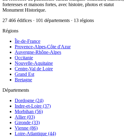
forteresses et maisons fortes, avec histoire, photos et statut
Monument Historique.
27 466 édifices · 101 départements · 13 régions
Régions
Île-de-France
Provence-Alpes-Côte d'Azur
Auvergne-Rhône-Alpes
Occitanie
Nouvelle-Aquitaine
Centre-Val de Loire
Grand Est
Bretagne
Départements
Dordogne (24)
Indre-et-Loire (37)
Morbihan (56)
Allier (03)
Gironde (33)
Vienne (86)
Loire-Atlantique (44)