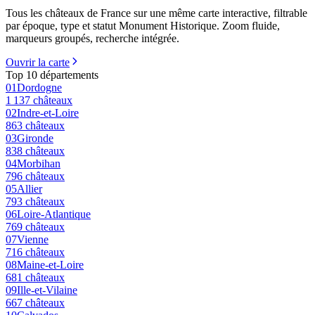
Tous les châteaux de France sur une même carte interactive, filtrable
par époque, type et statut Monument Historique. Zoom fluide,
marqueurs groupés, recherche intégrée.
Ouvrir la carte
Top 10 départements
01
Dordogne
1 137
châteaux
02
Indre-et-Loire
863
châteaux
03
Gironde
838
châteaux
04
Morbihan
796
châteaux
05
Allier
793
châteaux
06
Loire-Atlantique
769
châteaux
07
Vienne
716
châteaux
08
Maine-et-Loire
681
châteaux
09
Ille-et-Vilaine
667
châteaux