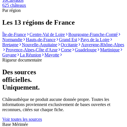
10
Calvados
625
châteaux
Par région
Les 13 régions de France
Île-de-France
Centre-Val de Loire
Bourgogne-Franche-Comté
Normandie
Hauts-de-France
Grand Est
Pays de la Loire
Bretagne
Nouvelle-Aquitaine
Occitanie
Auvergne-Rhône-Alpes
Provence-Alpes-Côte d'Azur
Corse
Guadeloupe
Martinique
Guyane
La Réunion
Mayotte
Rigueur documentaire
Des sources
officielles.
Uniquement.
Châteauthèque ne produit aucune donnée propre. Toutes les
informations proviennent exclusivement de bases ouvertes et
reconnues, citées sur chaque fiche.
Voir toutes les sources
Base Mérimée