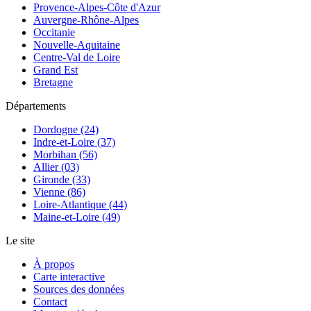
Provence-Alpes-Côte d'Azur
Auvergne-Rhône-Alpes
Occitanie
Nouvelle-Aquitaine
Centre-Val de Loire
Grand Est
Bretagne
Départements
Dordogne (24)
Indre-et-Loire (37)
Morbihan (56)
Allier (03)
Gironde (33)
Vienne (86)
Loire-Atlantique (44)
Maine-et-Loire (49)
Le site
À propos
Carte interactive
Sources des données
Contact