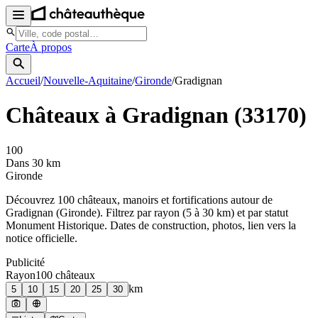
Carte
À propos
Accueil
/
Nouvelle-Aquitaine
/
Gironde
/
Gradignan
Châteaux à
Gradignan
(
33170
)
100
Dans 30 km
Gironde
Découvrez
100
château
x
, manoir
s
et fortifications autour de
Gradignan
(
Gironde
). Filtrez par rayon (5 à 30 km) et par statut
Monument Historique. Dates de construction, photos, lien vers la
notice officielle.
Publicité
Rayon
100
château
x
km
5
10
15
20
25
30