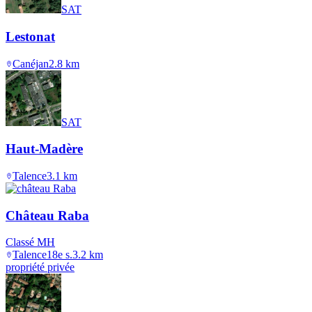
SAT
Lestonat
Canéjan
2.8
km
SAT
Haut-Madère
Talence
3.1
km
Château Raba
Classé MH
Talence
18e s.
3.2
km
propriété privée