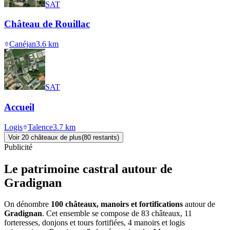
SAT
Château de Rouillac
Canéjan
3.6
km
SAT
Accueil
Logis
Talence
3.7
km
Voir
20
château
x
de plus
(
80
restant
s
)
Publicité
Le patrimoine castral autour de
Gradignan
On dénombre
100 châteaux, manoirs et fortifications
autour de
Gradignan
. Cet ensemble se compose de 83 châteaux, 11
forteresses, donjons et tours fortifiées, 4 manoirs et logis