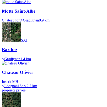
Motte Saint-Albe
Château fort
Gradignan
0.9
km
SAT
Barthez
Gradignan
1.4
km
Château Olivier
Inscrit MH
Léognan
15e s.
2.7
km
propriété privée