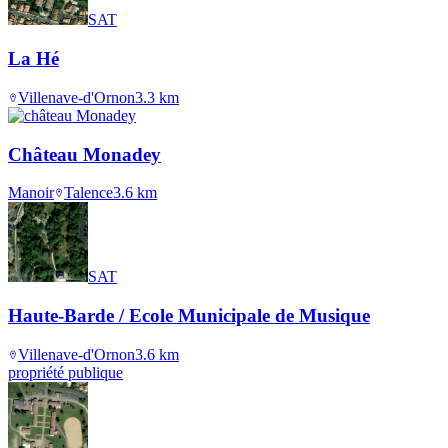
SAT
La Hé
Villenave-d'Ornon
3.3
km
Château Monadey
Manoir
Talence
3.6
km
SAT
Haute-Barde / Ecole Municipale de Musique
Villenave-d'Ornon
3.6
km
propriété publique