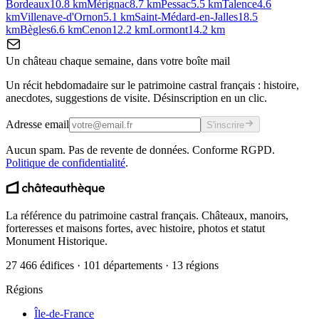
Bordeaux
10.8
km
Mérignac
8.7
km
Pessac
5.5
km
Talence
4.6
km
Villenave-d'Ornon
5.1
km
Saint-Médard-en-Jalles
18.5
km
Bègles
6.6
km
Cenon
12.2
km
Lormont
14.2
km
Un château chaque semaine, dans votre boîte mail
Un récit hebdomadaire sur le patrimoine castral français : histoire,
anecdotes, suggestions de visite. Désinscription en un clic.
Adresse email
S'inscrire
Aucun spam. Pas de revente de données. Conforme RGPD.
Politique de confidentialité
.
La référence du patrimoine castral français. Châteaux, manoirs,
forteresses et maisons fortes, avec histoire, photos et statut
Monument Historique.
27 466 édifices · 101 départements · 13 régions
Régions
Île-de-France