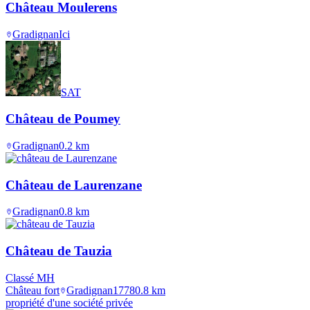
Château Moulerens
Gradignan
Ici
SAT
Château de Poumey
Gradignan
0.2
km
Château de Laurenzane
Gradignan
0.8
km
Château de Tauzia
Classé MH
Château fort
Gradignan
1778
0.8
km
propriété d'une société privée