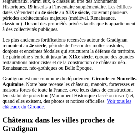
seigneuriaux. Parmi eux,
6
classés au titre des Monuments
Historiques,
19
inscrits à l’Inventaire supplémentaire. Les édifices
datés s’étendent du
4e siècle
au
XIXe siècle
, couvrant plusieurs
périodes architecturales majeures (médiéval, Renaissance,
classique).
16
sont des propriétés privées tandis que
6
appartiennent
à des collectivités publiques.
Les plus anciennes fortifications recensées autour de Gradignan
remontent au
4e siècle
, période de l’essor des mottes castrales,
donjons et enceintes féodales qui structurent la défense du territoire.
Le patrimoine s’enrichit jusqu’au
XIXe siècle
, époque des grandes
restaurations historicistes et de la construction de châteaux néo-
Renaissance, néo-gothiques ou Belle Époque.
Gradignan
est une commune du département
Gironde
en
Nouvelle-
Aquitaine
. Notre base recense les châteaux, manoirs, forteresses et
maisons fortes de toute la France, avec leurs dates de construction,
leur statut de protection (Monument Historique classé ou inscrit) et,
quand elles existent, des photos et notices officielles.
Voir tous les
châteaux du
Gironde
.
Châteaux dans les villes proches de
Gradignan