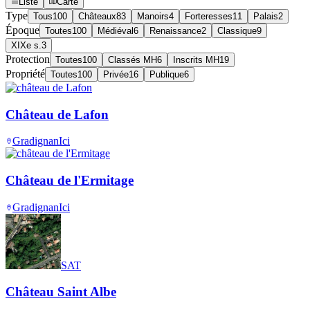
Liste
Carte
Type
Tous
100
Châteaux
83
Manoirs
4
Forteresses
11
Palais
2
Époque
Toutes
100
Médiéval
6
Renaissance
2
Classique
9
XIXe s.
3
Protection
Toutes
100
Classés MH
6
Inscrits MH
19
Propriété
Toutes
100
Privée
16
Publique
6
Château de Lafon
Gradignan
Ici
Château de l'Ermitage
Gradignan
Ici
SAT
Château Saint Albe