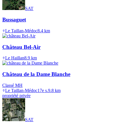
SAT
Bussaguet
Le Taillan-Médoc
8.4
km
Château Bel-Air
Le Haillan
8.9
km
Château de la Dame Blanche
Classé MH
Le Taillan-Médoc
17e s.
9.8
km
propriété privée
SAT