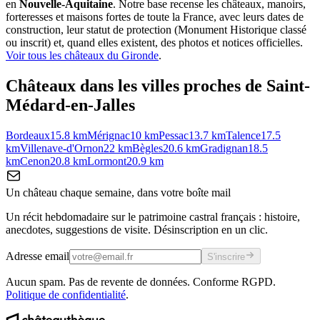
en
Nouvelle-Aquitaine
. Notre base recense les châteaux, manoirs,
forteresses et maisons fortes de toute la France, avec leurs dates de
construction, leur statut de protection (Monument Historique classé
ou inscrit) et, quand elles existent, des photos et notices officielles.
Voir tous les châteaux du
Gironde
.
Châteaux dans les villes proches de
Saint-
Médard-en-Jalles
Bordeaux
15.8
km
Mérignac
10
km
Pessac
13.7
km
Talence
17.5
km
Villenave-d'Ornon
22
km
Bègles
20.6
km
Gradignan
18.5
km
Cenon
20.8
km
Lormont
20.9
km
Un château chaque semaine, dans votre boîte mail
Un récit hebdomadaire sur le patrimoine castral français : histoire,
anecdotes, suggestions de visite. Désinscription en un clic.
Adresse email
S'inscrire
Aucun spam. Pas de revente de données. Conforme RGPD.
Politique de confidentialité
.