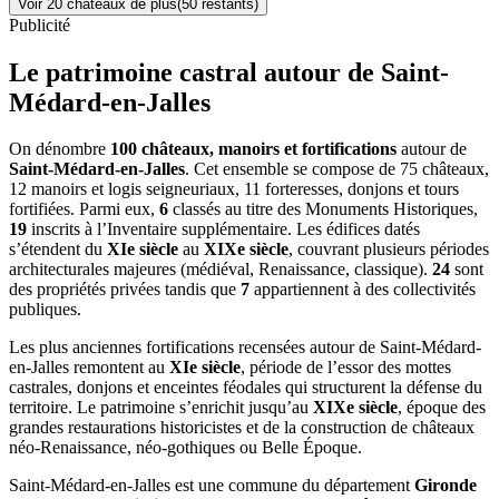
Voir
20
château
x
de plus
(
50
restant
s
)
Publicité
Le patrimoine castral autour de
Saint-
Médard-en-Jalles
On dénombre
100 châteaux, manoirs et fortifications
autour de
Saint-Médard-en-Jalles
. Cet ensemble se compose de 75 châteaux,
12 manoirs et logis seigneuriaux, 11 forteresses, donjons et tours
fortifiées. Parmi eux,
6
classés au titre des Monuments Historiques,
19
inscrits à l’Inventaire supplémentaire. Les édifices datés
s’étendent du
XIe siècle
au
XIXe siècle
, couvrant plusieurs périodes
architecturales majeures (médiéval, Renaissance, classique).
24
sont
des propriétés privées tandis que
7
appartiennent à des collectivités
publiques.
Les plus anciennes fortifications recensées autour de Saint-Médard-
en-Jalles remontent au
XIe siècle
, période de l’essor des mottes
castrales, donjons et enceintes féodales qui structurent la défense du
territoire. Le patrimoine s’enrichit jusqu’au
XIXe siècle
, époque des
grandes restaurations historicistes et de la construction de châteaux
néo-Renaissance, néo-gothiques ou Belle Époque.
Saint-Médard-en-Jalles
est une commune du département
Gironde