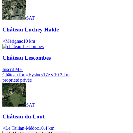
SAT
Château Luchey Halde
Mérignac
10
km
Château Lescombes
Inscrit MH
Château fort
Eysines
17e s.
10.2
km
propriété privée
SAT
Château du Lout
Le Taillan-Médoc
10.4
km