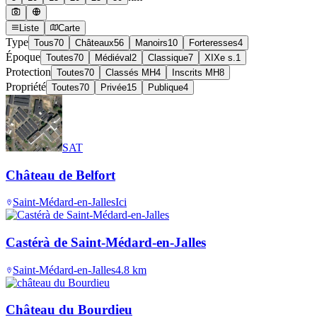
Liste
Carte
Type
Tous
70
Châteaux
56
Manoirs
10
Forteresses
4
Époque
Toutes
70
Médiéval
2
Classique
7
XIXe s.
1
Protection
Toutes
70
Classés MH
4
Inscrits MH
8
Propriété
Toutes
70
Privée
15
Publique
4
SAT
Château de Belfort
Saint-Médard-en-Jalles
Ici
Castérà de Saint-Médard-en-Jalles
Saint-Médard-en-Jalles
4.8
km
Château du Bourdieu