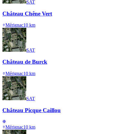
SAT
Château Chêne Vert
Mérignac
10
km
SAT
Château de Burck
Mérignac
10
km
SAT
Château Picque Caillou
Mérignac
10
km