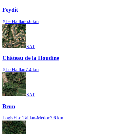
Feydit
Le Haillan
6.6
km
SAT
Château de la Houdine
Le Haillan
7.4
km
SAT
Brun
Logis
Le Taillan-Médoc
7.6
km