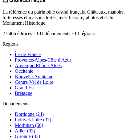
La référence du patrimoine castral français. Châteaux, manoirs,
forteresses et maisons fortes, avec histoire, photos et statut
Monument Historique.
27 466 édifices · 101 départements · 13 régions
Régions
Île-de-France
Provence-Alpes-Côte d'Azur
Auvergne-Rhône-Alpes
Occitanie
Nouvelle-Aquitaine
Centre-Val de Loire
Grand Est
Bretagne
Départements
Dordogne (24)
Indre-et-Loire (37)
Morbihan (56)
Allier (03)
Gironde (33)