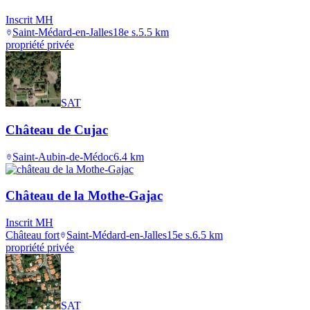
Inscrit MH
Saint-Médard-en-Jalles
18e s.
5.5
km
propriété privée
SAT
Château de Cujac
Saint-Aubin-de-Médoc
6.4
km
Château de la Mothe-Gajac
Inscrit MH
Château fort
Saint-Médard-en-Jalles
15e s.
6.5
km
propriété privée
SAT