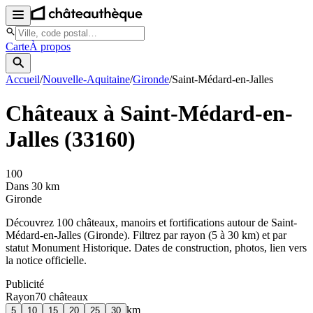
Carte
À propos
Accueil
/
Nouvelle-Aquitaine
/
Gironde
/
Saint-Médard-en-Jalles
Châteaux à
Saint-Médard-en-
Jalles
(
33160
)
100
Dans 30 km
Gironde
Découvrez
100
château
x
, manoir
s
et fortifications autour de
Saint-
Médard-en-Jalles
(
Gironde
). Filtrez par rayon (5 à 30 km) et par
statut Monument Historique. Dates de construction, photos, lien vers
la notice officielle.
Publicité
Rayon
70
château
x
km
5
10
15
20
25
30