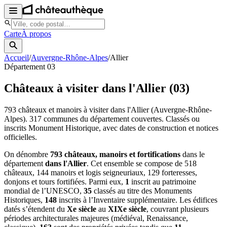
Carte
À propos
Accueil
/
Auvergne-Rhône-Alpes
/
Allier
Département
03
Châteaux à visiter
dans l'Allier
(
03
)
793
châteaux et manoirs à visiter
dans l'Allier
(Auvergne-Rhône-
Alpes)
.
317
communes du département couvertes. Classés ou
inscrits Monument Historique, avec dates de construction et notices
officielles.
On dénombre
793 châteaux, manoirs et fortifications
dans le
département
dans l'Allier
. Cet ensemble se compose de 518
châteaux, 144 manoirs et logis seigneuriaux, 129 forteresses,
donjons et tours fortifiées. Parmi eux,
1
inscrit au patrimoine
mondial de l’UNESCO,
35
classés au titre des Monuments
Historiques,
148
inscrits à l’Inventaire supplémentaire. Les édifices
datés s’étendent du
Xe siècle
au
XIXe siècle
, couvrant plusieurs
périodes architecturales majeures (médiéval, Renaissance,