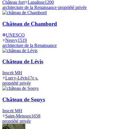
Château fort
Lapalisse
1200
architecture de la Renaissance
·
propriété privée
Château de Chambord
UNESCO
Neuvy
1519
architecture de la Renaissance
Château de Lévis
Inscrit MH
Lurcy-Lévis
17e s.
propriété privée
Château de Souys
Inscrit MH
Saint-Menoux
1658
propriété privée