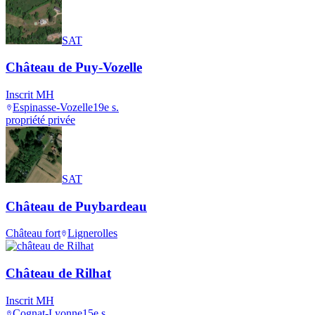
SAT
Château de Puy-Vozelle
Inscrit MH
Espinasse-Vozelle
19e s.
propriété privée
SAT
Château de Puybardeau
Château fort
Lignerolles
Château de Rilhat
Inscrit MH
Cognat-Lyonne
15e s.