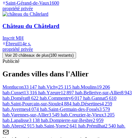
Saint-Gérand-de-Vaux
1600
propriété privée
Château du Châtelard
Inscrit MH
Ébreuil
14e s.
propriété privée
Voir
20
château
x
de plus
(
180
restant
s
)
Publicité
Grandes villes
dans l'Allier
Montluçon
33 147
hab.
Vichy
25 115
hab.
Moulins
19 206
hab.
Cusset
13 316
hab.
Yzeure
12 897
hab.
Bellerive-sur-Allier
8 943
hab.
Domérat
8 622
hab.
Commentry
6 017
hab.
Gannat
5 610
hab.
Saint-Pourçain-sur-Sioule
4 884
hab.
Désertines
4 259
hab.
Avermes
4 074
hab.
Saint-Germain-des-Fossés
3 579
hab.
Varennes-sur-Allier
3 549
hab.
Creuzier-le-Vieux
3 205
hab.
Lapalisse
3 138
hab.
Dompierre-sur-Besbre
2 959
hab.
Abrest
2 915
hab.
Saint-Yorre
2 641
hab.
Prémilhat
2 540
hab.