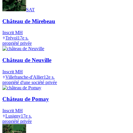
SAT
Château de Mirebeau
Inscrit MH
Trévol
17e s.
propriété privée
Château de Neuville
Inscrit MH
Villefranche-d'Allier
12e s.
propriété d'une société privée
Château de Pomay
Inscrit MH
Lusigny
17e s.
propriété privée