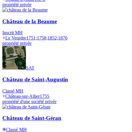
propriété privée
Château de la Beaume
Inscrit MH
Le Veurdre
1751;1758;1852;1876
propriété privée
SAT
Château de Saint-Augustin
Classé MH
Château-sur-Allier
1755
propriété d'une société privée
Château de Saint-Géran
Classé MH