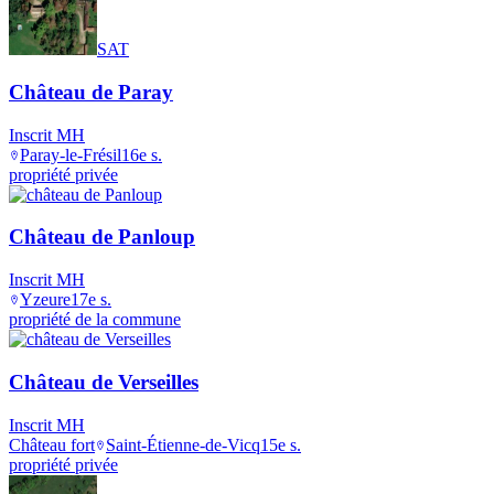
SAT
Château de Paray
Inscrit MH
Paray-le-Frésil
16e s.
propriété privée
Château de Panloup
Inscrit MH
Yzeure
17e s.
propriété de la commune
Château de Verseilles
Inscrit MH
Château fort
Saint-Étienne-de-Vicq
15e s.
propriété privée