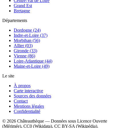
Centre-Val de Loire
Grand Est
Bretagne
Départements
Dordogne (24)
Indre-et-Loire (37)
Morbihan (56)
Allier (03)
Gironde (33)
Vienne (86)
Loire-Atlantique (44)
Maine-et-Loire (49)
Le site
À propos
Carte interactive
Sources des données
Contact
Mentions légales
Confidentialité
©
2026
Châteauthèque — Données sous Licence Ouverte
(Mérimée), CC0 (Wikidata), CC BY-SA (Wikipédia).