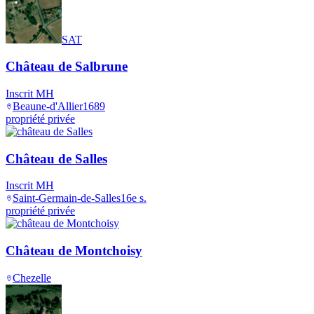
SAT
Château de Salbrune
Inscrit MH
Beaune-d'Allier
1689
propriété privée
Château de Salles
Inscrit MH
Saint-Germain-de-Salles
16e s.
propriété privée
Château de Montchoisy
Chezelle