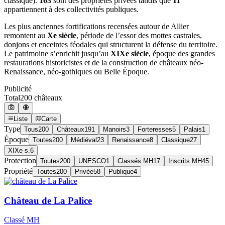
classique).
163
sont des propriétés privées tandis que
11
appartiennent à des collectivités publiques.
Les plus anciennes fortifications recensées autour de Allier
remontent au
Xe siècle
, période de l’essor des mottes castrales,
donjons et enceintes féodales qui structurent la défense du territoire.
Le patrimoine s’enrichit jusqu’au
XIXe siècle
, époque des grandes
restaurations historicistes et de la construction de châteaux néo-
Renaissance, néo-gothiques ou Belle Époque.
Publicité
Total
200
château
x
Liste
Carte
Type
Tous
200
Châteaux
191
Manoirs
3
Forteresses
5
Palais
1
Époque
Toutes
200
Médiéval
23
Renaissance
8
Classique
27
XIXe s.
6
Protection
Toutes
200
UNESCO
1
Classés MH
17
Inscrits MH
45
Propriété
Toutes
200
Privée
58
Publique
4
Château de La Palice
Classé MH