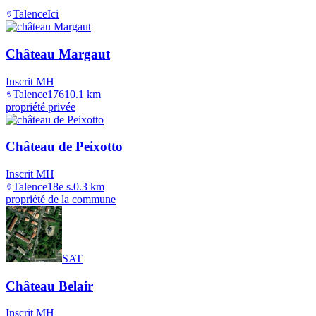
Talence
Ici
Château Margaut
Inscrit MH
Talence
1761
0.1
km
propriété privée
Château de Peixotto
Inscrit MH
Talence
18e s.
0.3
km
propriété de la commune
SAT
Château Belair
Inscrit MH