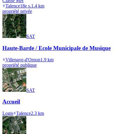
Classé MH
Talence
18e s.
1.4
km
propriété privée
SAT
Haute-Barde / Ecole Municipale de Musique
Villenave-d'Ornon
1.9
km
propriété publique
SAT
Accueil
Logis
Talence
2.3
km