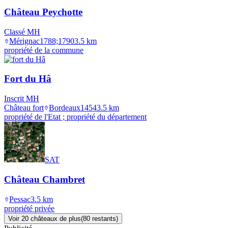
Château Peychotte
Classé MH
Mérignac
1788;1790
3.5
km
propriété de la commune
Fort du Hâ
Inscrit MH
Château fort
Bordeaux
1454
3.5
km
propriété de l'Etat ; propriété du département
SAT
Château Chambret
Pessac
3.5
km
propriété privée
Voir
20
château
x
de plus
(
80
restant
s
)