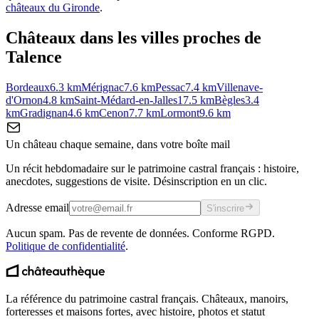
châteaux du
Gironde
.
Châteaux dans les villes proches de
Talence
Bordeaux
6.3
km
Mérignac
7.6
km
Pessac
7.4
km
Villenave-
d'Ornon
4.8
km
Saint-Médard-en-Jalles
17.5
km
Bègles
3.4
km
Gradignan
4.6
km
Cenon
7.7
km
Lormont
9.6
km
Un château chaque semaine, dans votre boîte mail
Un récit hebdomadaire sur le patrimoine castral français : histoire,
anecdotes, suggestions de visite. Désinscription en un clic.
Adresse email
S'inscrire
Aucun spam. Pas de revente de données. Conforme RGPD.
Politique de confidentialité
.
La référence du patrimoine castral français. Châteaux, manoirs,
forteresses et maisons fortes, avec histoire, photos et statut