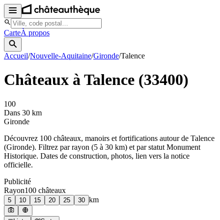
Carte
À propos
Accueil
/
Nouvelle-Aquitaine
/
Gironde
/
Talence
Châteaux à
Talence
(
33400
)
100
Dans 30 km
Gironde
Découvrez
100
château
x
, manoir
s
et fortifications autour de
Talence
(
Gironde
). Filtrez par rayon (5 à 30 km) et par statut Monument
Historique. Dates de construction, photos, lien vers la notice
officielle.
Publicité
Rayon
100
château
x
km
5
10
15
20
25
30