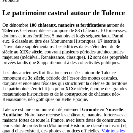
Publicité
Le patrimoine castral autour de
Talence
On dénombre
100 châteaux, manoirs et fortifications
autour de
Talence
. Cet ensemble se compose de 83 châteaux, 10 forteresses,
donjons et tours fortifiées, 5 manoirs et logis seigneuriaux. Parmi
eux,
6
classés au titre des Monuments Historiques,
17
inscrits à
l’Inventaire supplémentaire. Les édifices datés s’étendent du
3e
siècle
au
XIXe siècle
, couvrant plusieurs périodes architecturales
majeures (médiéval, Renaissance, classique).
12
sont des propriétés
privées tandis que
8
appartiennent à des collectivités publiques.
Les plus anciennes fortifications recensées autour de Talence
remontent au
3e siècle
, période de l’essor des mottes castrales,
donjons et enceintes féodales qui structurent la défense du territoire.
Le patrimoine s’enrichit jusqu’au
XIXe siècle
, époque des grandes
restaurations historicistes et de la construction de châteaux néo-
Renaissance, néo-gothiques ou Belle Époque.
Talence
est une commune du département
Gironde
en
Nouvelle-
Aquitaine
. Notre base recense les châteaux, manoirs, forteresses et
maisons fortes de toute la France, avec leurs dates de construction,
leur statut de protection (Monument Historique classé ou inscrit) et,
quand elles existent, des photos et notices officielles.
Voir tous les