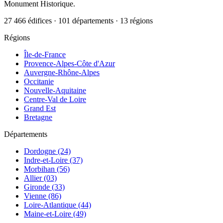
Monument Historique.
27 466 édifices · 101 départements · 13 régions
Régions
Île-de-France
Provence-Alpes-Côte d'Azur
Auvergne-Rhône-Alpes
Occitanie
Nouvelle-Aquitaine
Centre-Val de Loire
Grand Est
Bretagne
Départements
Dordogne (24)
Indre-et-Loire (37)
Morbihan (56)
Allier (03)
Gironde (33)
Vienne (86)
Loire-Atlantique (44)
Maine-et-Loire (49)