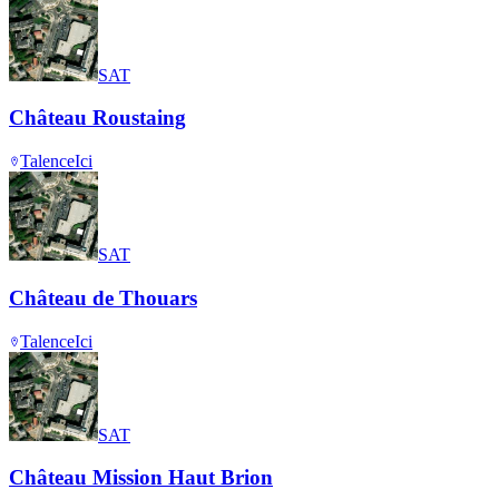
SAT
Château Roustaing
Talence
Ici
SAT
Château de Thouars
Talence
Ici
SAT
Château Mission Haut Brion