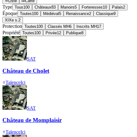
Liste
Carte
Type
Tous
100
Châteaux
83
Manoirs
5
Forteresses
10
Palais
2
Époque
Toutes
100
Médiéval
5
Renaissance
2
Classique
9
XIXe s.
2
Protection
Toutes
100
Classés MH
6
Inscrits MH
17
Propriété
Toutes
100
Privée
12
Publique
8
SAT
Château de Cholet
Talence
Ici
SAT
Château de Momplaisir
Talence
Ici