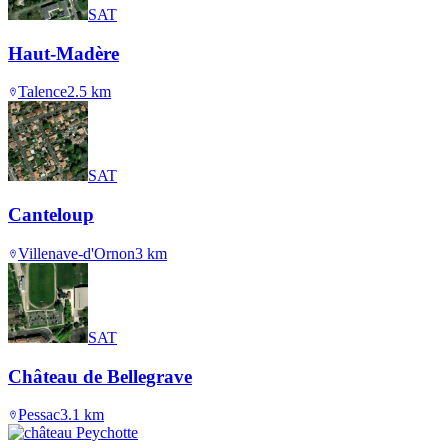
SAT
Haut-Madère
Talence
2.5
km
SAT
Canteloup
Villenave-d'Ornon
3
km
SAT
Château de Bellegrave
Pessac
3.1
km