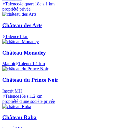
Talence
4e quart 18e s.
1
km
propriété privée
Château des Arts
Talence
1
km
Château Monadey
Manoir
Talence
1.1
km
Château du Prince Noir
Inscrit MH
Talence
16e s.
1.2
km
propriété d'une société privée
Château Raba