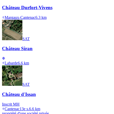
Château Durfort-Vivens
Margaux-Cantenac
6.3
km
SAT
Château Siran
Labarde
6.6
km
SAT
Château d'Issan
Inscrit MH
Cantenac
13e s.
6.6
km
propriété d'une société privée