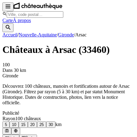
Carte
À propos
Accueil
/
Nouvelle-Aquitaine
/
Gironde
/
Arsac
Châteaux à
Arsac
(
33460
)
100
Dans 30 km
Gironde
Découvrez
100
château
x
, manoir
s
et fortifications autour de
Arsac
(
Gironde
). Filtrez par rayon (5 à 30 km) et par statut Monument
Historique. Dates de construction, photos, lien vers la notice
officielle.
Publicité
Rayon
100
château
x
km
5
10
15
20
25
30