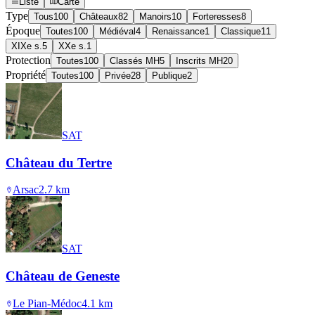
Liste
Carte
Type
Tous
100
Châteaux
82
Manoirs
10
Forteresses
8
Époque
Toutes
100
Médiéval
4
Renaissance
1
Classique
11
XIXe s.
5
XXe s.
1
Protection
Toutes
100
Classés MH
5
Inscrits MH
20
Propriété
Toutes
100
Privée
28
Publique
2
SAT
Château du Tertre
Arsac
2.7
km
SAT
Château de Geneste
Le Pian-Médoc
4.1
km