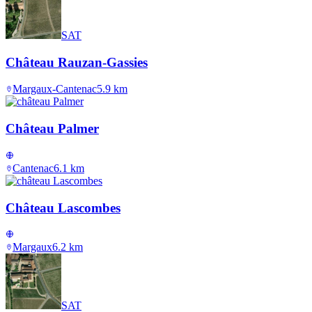
SAT
Château Rauzan-Gassies
Margaux-Cantenac
5.9
km
Château Palmer
Cantenac
6.1
km
Château Lascombes
Margaux
6.2
km
SAT