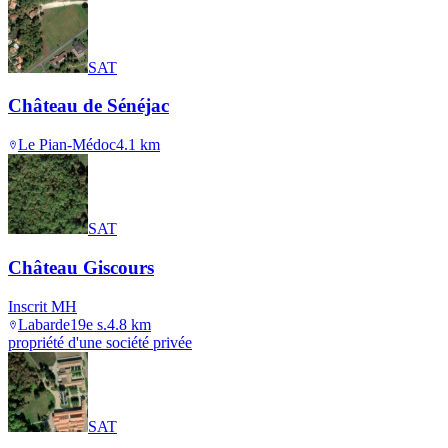
SAT
Château de Sénéjac
Le Pian-Médoc
4.1
km
SAT
Château Giscours
Inscrit MH
Labarde
19e s.
4.8
km
propriété d'une société privée
SAT