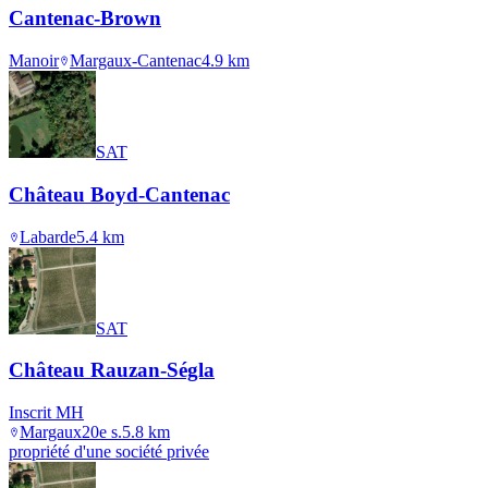
Cantenac-Brown
Manoir
Margaux-Cantenac
4.9
km
SAT
Château Boyd-Cantenac
Labarde
5.4
km
SAT
Château Rauzan-Ségla
Inscrit MH
Margaux
20e s.
5.8
km
propriété d'une société privée