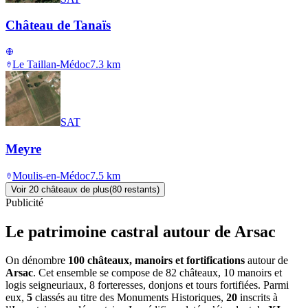
Château de Tanaïs
Le Taillan-Médoc
7.3
km
SAT
Meyre
Moulis-en-Médoc
7.5
km
Voir
20
château
x
de plus
(
80
restant
s
)
Publicité
Le patrimoine castral autour de
Arsac
On dénombre
100 châteaux, manoirs et fortifications
autour de
Arsac
. Cet ensemble se compose de 82 châteaux, 10 manoirs et
logis seigneuriaux, 8 forteresses, donjons et tours fortifiées. Parmi
eux,
5
classés au titre des Monuments Historiques,
20
inscrits à