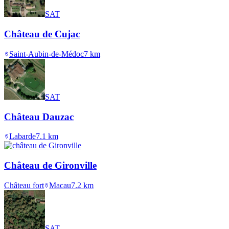
SAT
Château de Cujac
Saint-Aubin-de-Médoc
7
km
SAT
Château Dauzac
Labarde
7.1
km
Château de Gironville
Château fort
Macau
7.2
km
SAT