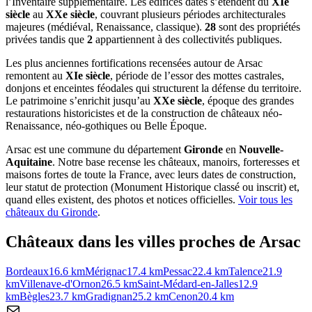
l’Inventaire supplémentaire. Les édifices datés s’étendent du
XIe
siècle
au
XXe siècle
, couvrant plusieurs périodes architecturales
majeures (médiéval, Renaissance, classique).
28
sont des propriétés
privées tandis que
2
appartiennent à des collectivités publiques.
Les plus anciennes fortifications recensées autour de Arsac
remontent au
XIe siècle
, période de l’essor des mottes castrales,
donjons et enceintes féodales qui structurent la défense du territoire.
Le patrimoine s’enrichit jusqu’au
XXe siècle
, époque des grandes
restaurations historicistes et de la construction de châteaux néo-
Renaissance, néo-gothiques ou Belle Époque.
Arsac
est une commune du département
Gironde
en
Nouvelle-
Aquitaine
. Notre base recense les châteaux, manoirs, forteresses et
maisons fortes de toute la France, avec leurs dates de construction,
leur statut de protection (Monument Historique classé ou inscrit) et,
quand elles existent, des photos et notices officielles.
Voir tous les
châteaux du
Gironde
.
Châteaux dans les villes proches de
Arsac
Bordeaux
16.6
km
Mérignac
17.4
km
Pessac
22.4
km
Talence
21.9
km
Villenave-d'Ornon
26.5
km
Saint-Médard-en-Jalles
12.9
km
Bègles
23.7
km
Gradignan
25.2
km
Cenon
20.4
km