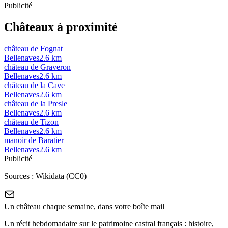
Publicité
Châteaux à proximité
château de Fognat
Bellenaves
2.6
km
château de Graveron
Bellenaves
2.6
km
château de la Cave
Bellenaves
2.6
km
château de la Presle
Bellenaves
2.6
km
château de Tizon
Bellenaves
2.6
km
manoir de Baratier
Bellenaves
2.6
km
Publicité
Sources :
Wikidata (CC0)
Un château chaque semaine, dans votre boîte mail
Un récit hebdomadaire sur le patrimoine castral français : histoire,