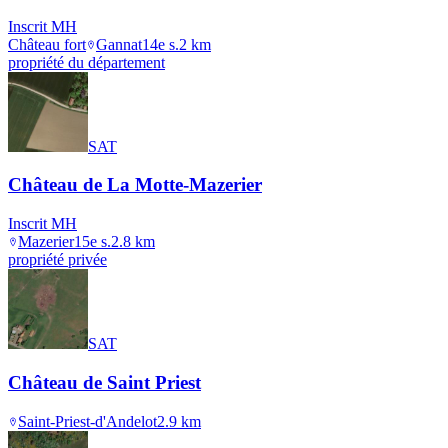
Inscrit MH
Château fort
Gannat
14e s.
2
km
propriété du département
SAT
Château de La Motte-Mazerier
Inscrit MH
Mazerier
15e s.
2.8
km
propriété privée
SAT
Château de Saint Priest
Saint-Priest-d'Andelot
2.9
km