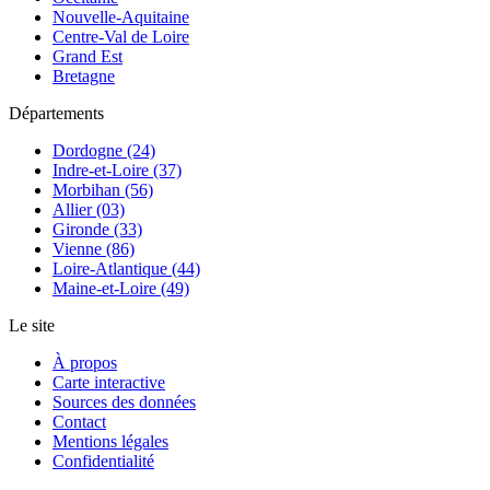
Nouvelle-Aquitaine
Centre-Val de Loire
Grand Est
Bretagne
Départements
Dordogne (24)
Indre-et-Loire (37)
Morbihan (56)
Allier (03)
Gironde (33)
Vienne (86)
Loire-Atlantique (44)
Maine-et-Loire (49)
Le site
À propos
Carte interactive
Sources des données
Contact
Mentions légales
Confidentialité