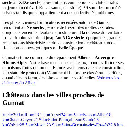
siècle
au
XIXe siècle
, couvrant plusieurs périodes architecturales
majeures (médiéval, Renaissance, classique).
29
sont des propriétés
privées tandis que
2
appartiennent à des collectivités publiques.
Les plus anciennes fortifications recensées autour de Gannat
remontent au
Xe siècle
, période de l’essor des mottes castrales,
donjons et enceintes féodales qui structurent la défense du territoire.
Le patrimoine s’enrichit jusqu’au
XIXe siècle
, époque des grandes
restaurations historicistes et de la construction de châteaux néo-
Renaissance, néo-gothiques ou Belle Époque.
Gannat
est une commune du département
Allier
en
Auvergne-
Rhône-Alpes
. Notre base recense les châteaux, manoirs, forteresses
et maisons fortes de toute la France, avec leurs dates de construction,
leur statut de protection (Monument Historique classé ou inscrit) et,
quand elles existent, des photos et notices officielles.
Voir tous les
châteaux du
Allier
.
Châteaux dans les villes proches de
Gannat
Vichy
20
km
Riom
23.1
km
Cusset
24
km
Bellerive-sur-Allier
18
km
Châtel-Guyon
21.5
km
Saint-Pourçain-sur-Sioule
25
km
Volvic
28.5
km
Mozac
23.9
km
Saint-Germain-des-Fossés
22.8
km