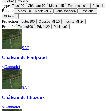
Liste
Carte
Type
Tous
100
Châteaux
70
Manoirs
15
Forteresses
14
Palais
1
Époque
Toutes
100
Médiéval
17
Renaissance
4
Classique
8
XIXe s.
1
Protection
Toutes
100
Classés MH
10
Inscrits MH
24
Propriété
Toutes
100
Privée
29
Publique
2
SAT
Château de Fontpaud
Gannat
Ici
SAT
Château de Chazoux
Gannat
Ici