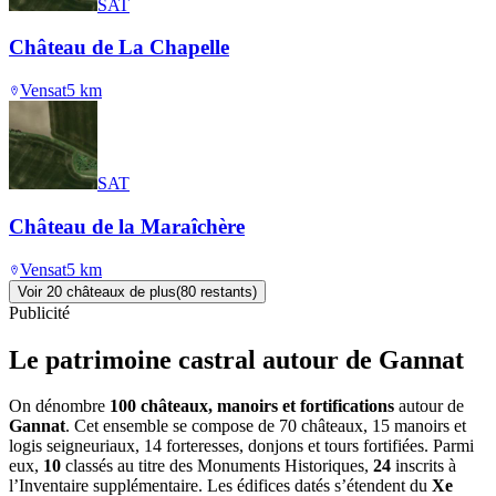
SAT
Château de La Chapelle
Vensat
5
km
SAT
Château de la Maraîchère
Vensat
5
km
Voir
20
château
x
de plus
(
80
restant
s
)
Publicité
Le patrimoine castral autour de
Gannat
On dénombre
100 châteaux, manoirs et fortifications
autour de
Gannat
. Cet ensemble se compose de 70 châteaux, 15 manoirs et
logis seigneuriaux, 14 forteresses, donjons et tours fortifiées. Parmi
eux,
10
classés au titre des Monuments Historiques,
24
inscrits à
l’Inventaire supplémentaire. Les édifices datés s’étendent du
Xe