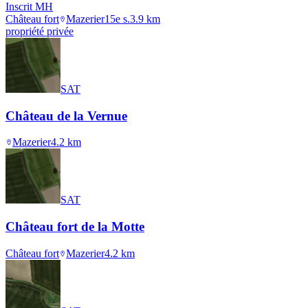
Inscrit MH
Château fort
Mazerier
15e s.
3.9
km
propriété privée
SAT
Château de la Vernue
Mazerier
4.2
km
SAT
Château fort de la Motte
Château fort
Mazerier
4.2
km