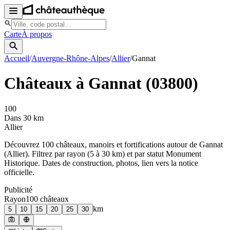
Carte
À propos
Accueil
/
Auvergne-Rhône-Alpes
/
Allier
/
Gannat
Châteaux à
Gannat
(
03800
)
100
Dans 30 km
Allier
Découvrez
100
château
x
, manoir
s
et fortifications autour de
Gannat
(
Allier
). Filtrez par rayon (5 à 30 km) et par statut Monument
Historique. Dates de construction, photos, lien vers la notice
officielle.
Publicité
Rayon
100
château
x
km
5
10
15
20
25
30