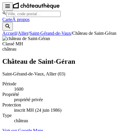
Carte
À propos
Accueil
/
Allier
/
Saint-Gérand-de-Vaux
/
Château de Saint-Géran
Classé MH
château
Château de Saint-Géran
Saint-Gérand-de-Vaux
, Allier
(03)
Période
1600
Propriété
propriété privée
Protection
inscrit MH (24 juin 1986)
Type
château
Voir sur Google Maps →