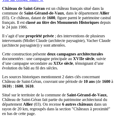
Château de Saint-Géran
est un château français situé dans la
commune de
Saint-Gérand-de-Vaux
, dans le département
Allier
(03). Ce château, datant de
1600
, figure parmi le patrimoine castral
français. Il est
classé au titre des Monuments Historiques
depuis
le 24 juin 1986.
Il s’agit d’une
propriété privée
; des interventions de plusieurs
intervenants (Mollet Claude (architecte paysagiste), Vacher Claude
(architecte paysagiste)) y sont attestées.
Cette construction présente
deux campagnes architecturales
documentées : une campagne principale au
XVIIe siècle
, suivie
d’une campagne secondaire au
XIXe siècle
, témoignant d’une
évolution du bâti au fil des siècles.
Les sources historiques mentionnent 2 dates clés concernant
Château de Saint-Géran, couvrant une période de
10 ans
(de
1600
à
1610
) :
1600
,
1610
.
Situé sur le territoire de la commune de
Saint-Gérand-de-Vaux
,
Château de Saint-Géran fait partie du patrimoine architectural du
département
Allier
(03). On recense
6 autres châteaux
dans un
rayon de 20 km, regroupés dans la section "Châteaux à proximité"
en bas de cette page.