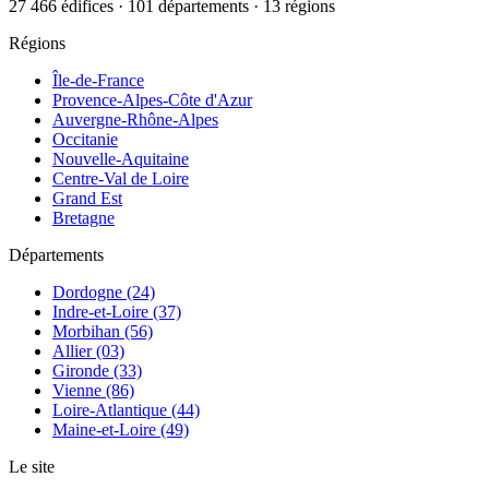
27 466 édifices · 101 départements · 13 régions
Régions
Île-de-France
Provence-Alpes-Côte d'Azur
Auvergne-Rhône-Alpes
Occitanie
Nouvelle-Aquitaine
Centre-Val de Loire
Grand Est
Bretagne
Départements
Dordogne (24)
Indre-et-Loire (37)
Morbihan (56)
Allier (03)
Gironde (33)
Vienne (86)
Loire-Atlantique (44)
Maine-et-Loire (49)
Le site