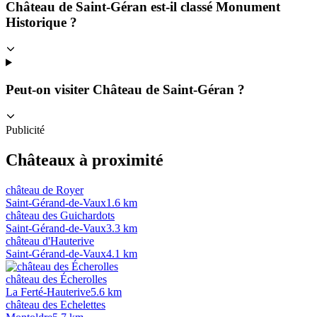
Château de Saint-Géran est-il classé Monument
Historique ?
Peut-on visiter Château de Saint-Géran ?
Publicité
Châteaux à proximité
château de Royer
Saint-Gérand-de-Vaux
1.6
km
château des Guichardots
Saint-Gérand-de-Vaux
3.3
km
château d'Hauterive
Saint-Gérand-de-Vaux
4.1
km
château des Écherolles
La Ferté-Hauterive
5.6
km
château des Echelettes