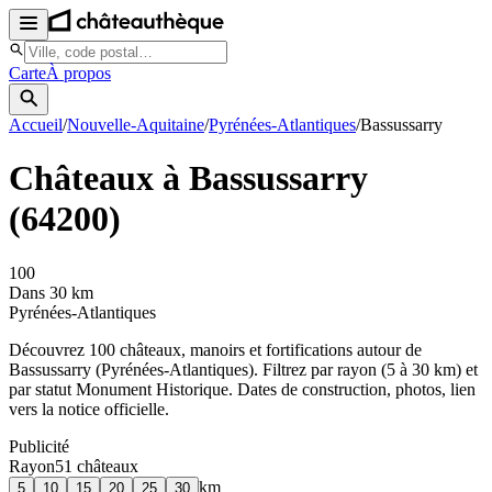
Carte
À propos
Accueil
/
Nouvelle-Aquitaine
/
Pyrénées-Atlantiques
/
Bassussarry
Châteaux à
Bassussarry
(
64200
)
100
Dans 30 km
Pyrénées-Atlantiques
Découvrez
100
château
x
, manoir
s
et fortifications autour de
Bassussarry
(
Pyrénées-Atlantiques
). Filtrez par rayon (5 à 30 km) et
par statut Monument Historique. Dates de construction, photos, lien
vers la notice officielle.
Publicité
Rayon
51
château
x
km
5
10
15
20
25
30