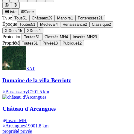
Liste
Carte
Type
Tous
51
Châteaux
29
Manoirs
1
Forteresses
21
Époque
Toutes
51
Médiéval
4
Renaissance
2
Classique
2
XIXe s.
15
XXe s.
1
Protection
Toutes
51
Classés MH
4
Inscrits MH
23
Propriété
Toutes
51
Privée
13
Publique
12
SAT
Domaine de la villa Berriotz
Bassussarry
C20
1.5
km
Château d'Arcangues
Inscrit MH
Arcangues
1900
1.8
km
propriété privée