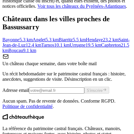
Historique classé ou inscrit) et, quand elles existent, des photos et
notices officielles.
Voir tous les châteaux du
Pyrénées-Atlantiques
.
Châteaux dans les villes proches de
Bassussarry
Bayonne
5.3
km
Anglet
5.3
km
Biarritz
5.5
km
Hendaye
23.2
km
Saint-
Jean-de-Luz
12.4
km
Tarnos
10.1
km
Urrugne
19.5
km
Capbreton
21.5
km
Boucau
9.1
km
Un château chaque semaine, dans votre boîte mail
Un récit hebdomadaire sur le patrimoine castral français : histoire,
anecdotes, suggestions de visite. Désinscription en un clic.
Adresse email
S'inscrire
Aucun spam. Pas de revente de données. Conforme RGPD.
Politique de confidentialité
.
La référence du patrimoine castral français. Châteaux, manoirs,
forteresses et maisons fortes, avec histoire, photos et statut