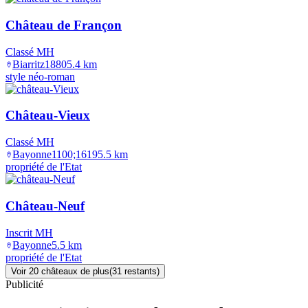
Château de Françon
Classé MH
Biarritz
1880
5.4
km
style néo-roman
Château-Vieux
Classé MH
Bayonne
1100;1619
5.5
km
propriété de l'Etat
Château-Neuf
Inscrit MH
Bayonne
5.5
km
propriété de l'Etat
Voir
20
château
x
de plus
(
31
restant
s
)
Publicité