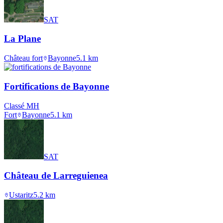
SAT
La Plane
Château fort
Bayonne
5.1
km
Fortifications de Bayonne
Classé MH
Fort
Bayonne
5.1
km
SAT
Château de Larreguienea
Ustaritz
5.2
km