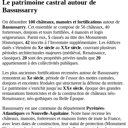
Le patrimoine castral autour de
Bassussarry
On dénombre
100 châteaux, manoirs et fortifications
autour de
Bassussarry
. Cet ensemble se compose de 56 châteaux, 40
forteresses, donjons et tours fortifiées, 4 manoirs et logis
seigneuriaux. Parmi eux,
5
classés au titre des Monuments
Historiques,
42
inscrits à l’Inventaire supplémentaire. Les édifices
datés s’étendent du
Xe siècle
au
XXe siècle
, couvrant plusieurs
périodes architecturales majeures (médiéval, Renaissance,
classique).
20
sont des propriétés privées tandis que
20
appartiennent à des collectivités publiques.
Les plus anciennes fortifications recensées autour de Bassussarry
remontent au
Xe siècle
, période de l’essor des mottes castrales,
donjons et enceintes féodales qui structurent la défense du territoire.
Le patrimoine s’enrichit jusqu’au
XXe siècle
, époque des grandes
restaurations historicistes et de la construction de châteaux néo-
Renaissance, néo-gothiques ou Belle Époque.
Bassussarry
est une commune du département
Pyrénées-
Atlantiques
en
Nouvelle-Aquitaine
. Notre base recense les
châteaux, manoirs, forteresses et maisons fortes de toute la France,
avec leurs dates de construction, leur statut de protection (Monument