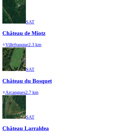
SAT
Château de Miotz
Villefranque
2.3
km
SAT
Château du Bosquet
Arcangues
2.7
km
SAT
Château Larraldea