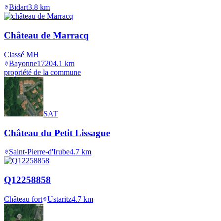
Bidart
3.8
km
Château de Marracq
Classé MH
Bayonne
1720
4.1
km
propriété de la commune
SAT
Château du Petit Lissague
Saint-Pierre-d'Irube
4.7
km
Q12258858
Château fort
Ustaritz
4.7
km