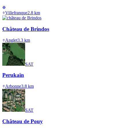
Villefranque
2.8
km
Château de Brindos
Anglet
3.3
km
SAT
Perukaïn
Arbonne
3.8
km
SAT
Château de Pouy