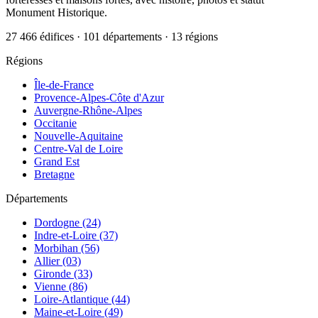
Monument Historique.
27 466 édifices · 101 départements · 13 régions
Régions
Île-de-France
Provence-Alpes-Côte d'Azur
Auvergne-Rhône-Alpes
Occitanie
Nouvelle-Aquitaine
Centre-Val de Loire
Grand Est
Bretagne
Départements
Dordogne (24)
Indre-et-Loire (37)
Morbihan (56)
Allier (03)
Gironde (33)
Vienne (86)
Loire-Atlantique (44)
Maine-et-Loire (49)