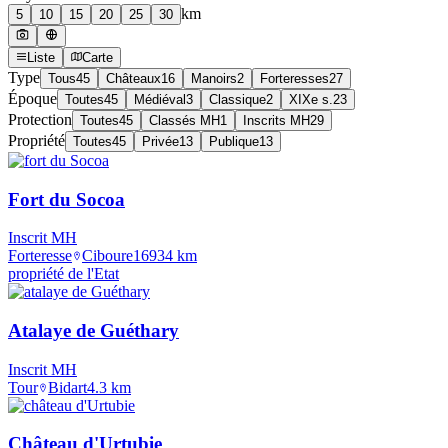
km
5
10
15
20
25
30
Liste
Carte
Type
Tous
45
Châteaux
16
Manoirs
2
Forteresses
27
Époque
Toutes
45
Médiéval
3
Classique
2
XIXe s.
23
Protection
Toutes
45
Classés MH
1
Inscrits MH
29
Propriété
Toutes
45
Privée
13
Publique
13
Fort du Socoa
Inscrit MH
Forteresse
Ciboure
1693
4
km
propriété de l'Etat
Atalaye de Guéthary
Inscrit MH
Tour
Bidart
4.3
km
Château d'Urtubie