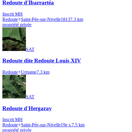
Redoute d'Ibarrartéa
Inscrit MH
Redoute
Saint-Pée-sur-Nivelle
1813
7.3
km
propriété privée
SAT
Redoute dite Redoute Louis XIV
Redoute
Urrugne
7.3
km
SAT
Redoute d'Hergaray
Inscrit MH
Redoute
Saint-Pée-sur-Nivelle
19e s.
7.5
km
propriété privée