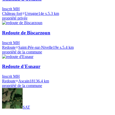
Inscrit MH
Château fort
Urrugne
14e s.
5.3
km
propriété privée
Redoute de Biscarzoun
Inscrit MH
Redoute
Saint-Pée-sur-Nivelle
19e s.
5.4
km
propriété de la commune
Redoute d'Esnaur
Inscrit MH
Redoute
Ascain
1813
6.4
km
propriété de la commune
SAT