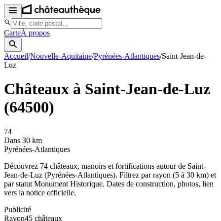
Carte
À propos
Accueil
/
Nouvelle-Aquitaine
/
Pyrénées-Atlantiques
/
Saint-Jean-de-
Luz
Châteaux à
Saint-Jean-de-Luz
(
64500
)
74
Dans 30 km
Pyrénées-Atlantiques
Découvrez
74
château
x
, manoir
s
et fortifications autour de
Saint-
Jean-de-Luz
(
Pyrénées-Atlantiques
). Filtrez par rayon (5 à 30 km) et
par statut Monument Historique. Dates de construction, photos, lien
vers la notice officielle.
Publicité
Rayon
45
château
x