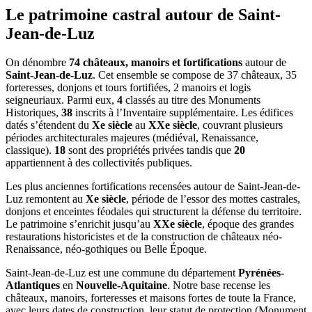
Le patrimoine castral autour de
Saint-
Jean-de-Luz
On dénombre
74 châteaux, manoirs et fortifications
autour de
Saint-Jean-de-Luz
. Cet ensemble se compose de 37 châteaux, 35
forteresses, donjons et tours fortifiées, 2 manoirs et logis
seigneuriaux. Parmi eux,
4
classés au titre des Monuments
Historiques,
38
inscrits à l’Inventaire supplémentaire. Les édifices
datés s’étendent du
Xe siècle
au
XXe siècle
, couvrant plusieurs
périodes architecturales majeures (médiéval, Renaissance,
classique).
18
sont des propriétés privées tandis que
20
appartiennent à des collectivités publiques.
Les plus anciennes fortifications recensées autour de Saint-Jean-de-
Luz remontent au
Xe siècle
, période de l’essor des mottes castrales,
donjons et enceintes féodales qui structurent la défense du territoire.
Le patrimoine s’enrichit jusqu’au
XXe siècle
, époque des grandes
restaurations historicistes et de la construction de châteaux néo-
Renaissance, néo-gothiques ou Belle Époque.
Saint-Jean-de-Luz
est une commune du département
Pyrénées-
Atlantiques
en
Nouvelle-Aquitaine
. Notre base recense les
châteaux, manoirs, forteresses et maisons fortes de toute la France,
avec leurs dates de construction, leur statut de protection (Monument