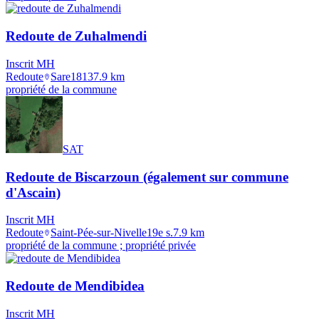
Redoute de Zuhalmendi
Inscrit MH
Redoute
Sare
1813
7.9
km
propriété de la commune
SAT
Redoute de Biscarzoun (également sur commune
d'Ascain)
Inscrit MH
Redoute
Saint-Pée-sur-Nivelle
19e s.
7.9
km
propriété de la commune ; propriété privée
Redoute de Mendibidea
Inscrit MH