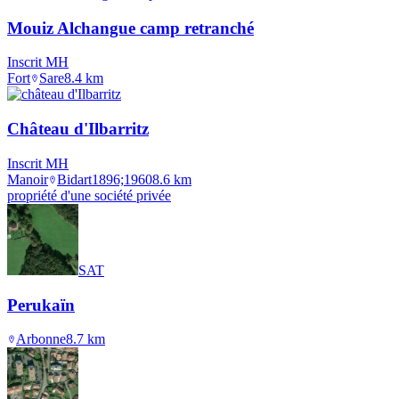
Mouiz Alchangue camp retranché
Inscrit MH
Fort
Sare
8.4
km
Château d'Ilbarritz
Inscrit MH
Manoir
Bidart
1896;1960
8.6
km
propriété d'une société privée
SAT
Perukaïn
Arbonne
8.7
km