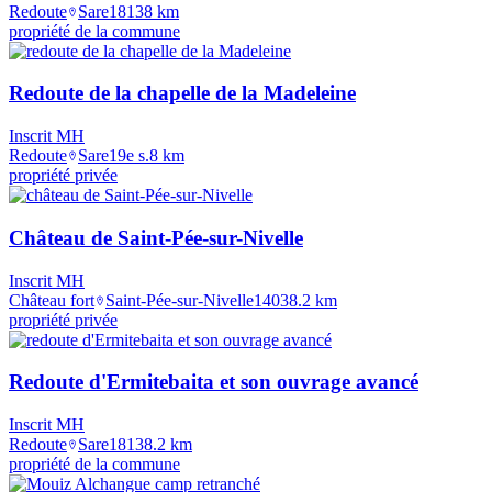
Redoute
Sare
1813
8
km
propriété de la commune
Redoute de la chapelle de la Madeleine
Inscrit MH
Redoute
Sare
19e s.
8
km
propriété privée
Château de Saint-Pée-sur-Nivelle
Inscrit MH
Château fort
Saint-Pée-sur-Nivelle
1403
8.2
km
propriété privée
Redoute d'Ermitebaita et son ouvrage avancé
Inscrit MH
Redoute
Sare
1813
8.2
km
propriété de la commune