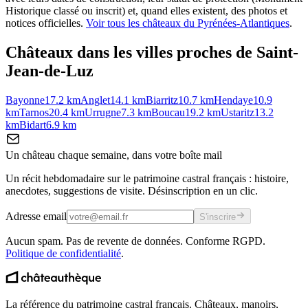
Historique classé ou inscrit) et, quand elles existent, des photos et
notices officielles.
Voir tous les châteaux du
Pyrénées-Atlantiques
.
Châteaux dans les villes proches de
Saint-
Jean-de-Luz
Bayonne
17.2
km
Anglet
14.1
km
Biarritz
10.7
km
Hendaye
10.9
km
Tarnos
20.4
km
Urrugne
7.3
km
Boucau
19.2
km
Ustaritz
13.2
km
Bidart
6.9
km
Un château chaque semaine, dans votre boîte mail
Un récit hebdomadaire sur le patrimoine castral français : histoire,
anecdotes, suggestions de visite. Désinscription en un clic.
Adresse email
S'inscrire
Aucun spam. Pas de revente de données. Conforme RGPD.
Politique de confidentialité
.
La référence du patrimoine castral français. Châteaux, manoirs,