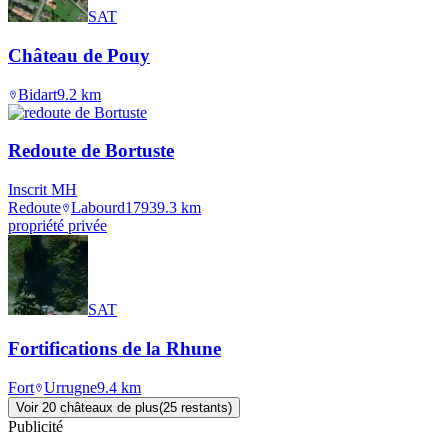
SAT
Château de Pouy
Bidart
9.2
km
Redoute de Bortuste
Inscrit MH
Redoute
Labourd
1793
9.3
km
propriété privée
SAT
Fortifications de la Rhune
Fort
Urrugne
9.4
km
Voir
20
château
x
de plus
(
25
restant
s
)
Publicité