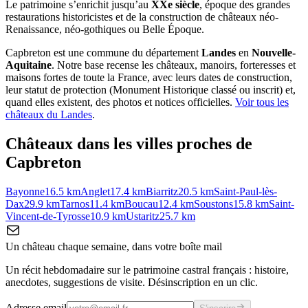
Le patrimoine s’enrichit jusqu’au
XXe siècle
, époque des grandes
restaurations historicistes et de la construction de châteaux néo-
Renaissance, néo-gothiques ou Belle Époque.
Capbreton
est une commune du département
Landes
en
Nouvelle-
Aquitaine
. Notre base recense les châteaux, manoirs, forteresses et
maisons fortes de toute la France, avec leurs dates de construction,
leur statut de protection (Monument Historique classé ou inscrit) et,
quand elles existent, des photos et notices officielles.
Voir tous les
châteaux du
Landes
.
Châteaux dans les villes proches de
Capbreton
Bayonne
16.5
km
Anglet
17.4
km
Biarritz
20.5
km
Saint-Paul-lès-
Dax
29.9
km
Tarnos
11.4
km
Boucau
12.4
km
Soustons
15.8
km
Saint-
Vincent-de-Tyrosse
10.9
km
Ustaritz
25.7
km
Un château chaque semaine, dans votre boîte mail
Un récit hebdomadaire sur le patrimoine castral français : histoire,
anecdotes, suggestions de visite. Désinscription en un clic.
Adresse email