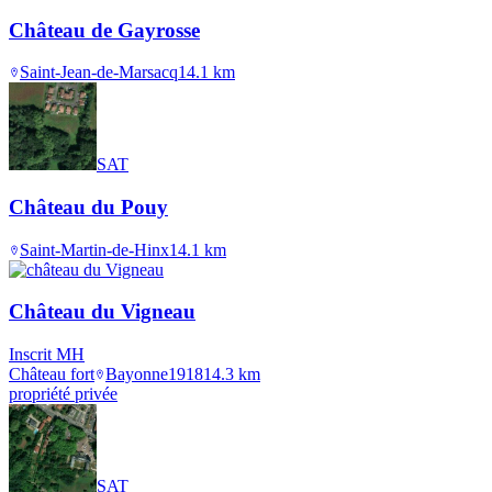
Château de Gayrosse
Saint-Jean-de-Marsacq
14.1
km
SAT
Château du Pouy
Saint-Martin-de-Hinx
14.1
km
Château du Vigneau
Inscrit MH
Château fort
Bayonne
1918
14.3
km
propriété privée
SAT