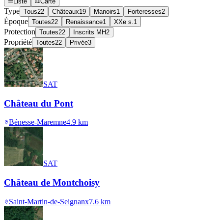
Liste
Carte
Type
Tous
22
Châteaux
19
Manoirs
1
Forteresses
2
Époque
Toutes
22
Renaissance
1
XXe s.
1
Protection
Toutes
22
Inscrits MH
2
Propriété
Toutes
22
Privée
3
SAT
Château du Pont
Bénesse-Maremne
4.9
km
SAT
Château de Montchoisy
Saint-Martin-de-Seignanx
7.6
km