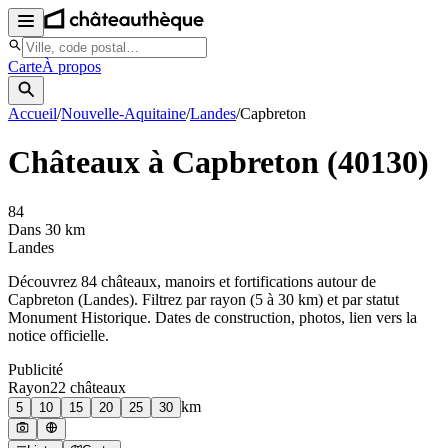
Carte
À propos
Accueil
/
Nouvelle-Aquitaine
/
Landes
/
Capbreton
Châteaux à
Capbreton
(
40130
)
84
Dans 30 km
Landes
Découvrez
84
château
x
, manoir
s
et fortifications autour de
Capbreton
(
Landes
). Filtrez par rayon (5 à 30 km) et par statut
Monument Historique. Dates de construction, photos, lien vers la
notice officielle.
Publicité
Rayon
22
château
x
km
5
10
15
20
25
30