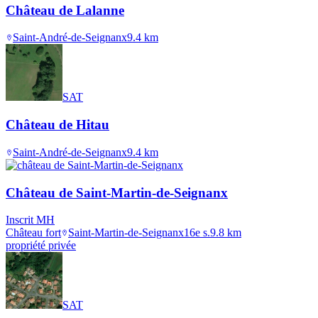
Château de Lalanne
Saint-André-de-Seignanx
9.4
km
SAT
Château de Hitau
Saint-André-de-Seignanx
9.4
km
Château de Saint-Martin-de-Seignanx
Inscrit MH
Château fort
Saint-Martin-de-Seignanx
16e s.
9.8
km
propriété privée
SAT