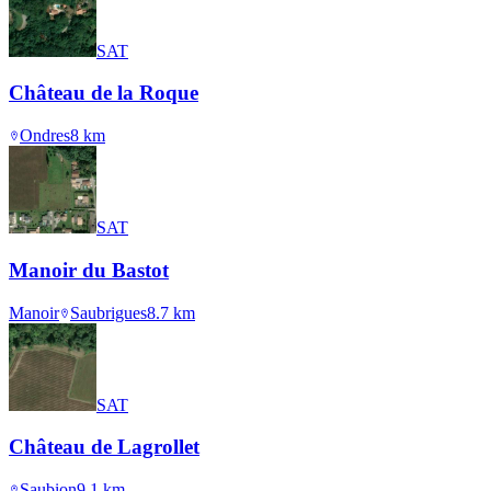
SAT
Château de la Roque
Ondres
8
km
SAT
Manoir du Bastot
Manoir
Saubrigues
8.7
km
SAT
Château de Lagrollet
Saubion
9.1
km