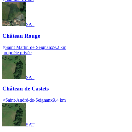
SAT
Château Rouge
Saint-Martin-de-Seignanx
9.2
km
propriété privée
SAT
Château de Castets
Saint-André-de-Seignanx
9.4
km
SAT