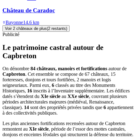
Château de Caradoc
Bayonne
14.6
km
Voir
2
château
x
de plus
(
2
restant
s
)
Publicité
Le patrimoine castral autour de
Capbreton
On dénombre
84 châteaux, manoirs et fortifications
autour de
Capbreton
. Cet ensemble se compose de 67 châteaux, 15
forteresses, donjons et tours fortifiées, 2 manoirs et logis
seigneuriaux. Parmi eux,
6
classés au titre des Monuments
Historiques,
16
inscrits à l’Inventaire supplémentaire. Les édifices
datés s’étendent du
XIe siècle
au
XXe siècle
, couvrant plusieurs
périodes architecturales majeures (médiéval, Renaissance,
classique).
14
sont des propriétés privées tandis que
6
appartiennent
à des collectivités publiques.
Les plus anciennes fortifications recensées autour de Capbreton
remontent au
XIe siècle
, période de l’essor des mottes castrales,
donjons et enceintes féodales qui structurent la défense du territoire.