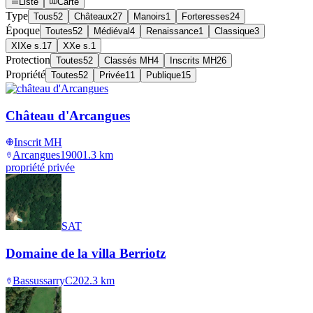
Liste
Carte
Type
Tous
52
Châteaux
27
Manoirs
1
Forteresses
24
Époque
Toutes
52
Médiéval
4
Renaissance
1
Classique
3
XIXe s.
17
XXe s.
1
Protection
Toutes
52
Classés MH
4
Inscrits MH
26
Propriété
Toutes
52
Privée
11
Publique
15
Château d'Arcangues
Inscrit MH
Arcangues
1900
1.3
km
propriété privée
SAT
Domaine de la villa Berriotz
Bassussarry
C20
2.3
km