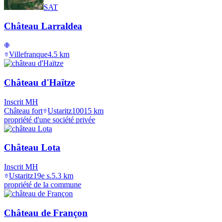
SAT
Château Larraldea
Villefranque
4.5
km
Château d'Haïtze
Inscrit MH
Château fort
Ustaritz
1001
5
km
propriété d'une société privée
Château Lota
Inscrit MH
Ustaritz
19e s.
5.3
km
propriété de la commune
Château de Françon