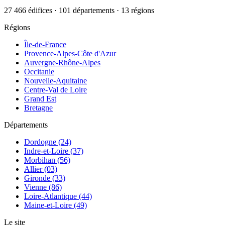
27 466 édifices · 101 départements · 13 régions
Régions
Île-de-France
Provence-Alpes-Côte d'Azur
Auvergne-Rhône-Alpes
Occitanie
Nouvelle-Aquitaine
Centre-Val de Loire
Grand Est
Bretagne
Départements
Dordogne (24)
Indre-et-Loire (37)
Morbihan (56)
Allier (03)
Gironde (33)
Vienne (86)
Loire-Atlantique (44)
Maine-et-Loire (49)
Le site