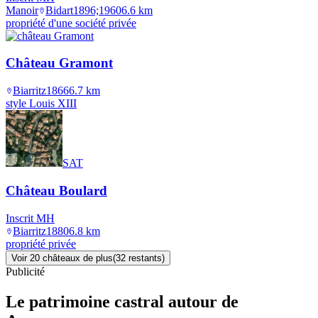
Manoir
Bidart
1896;1960
6.6
km
propriété d'une société privée
Château Gramont
Biarritz
1866
6.7
km
style Louis XIII
SAT
Château Boulard
Inscrit MH
Biarritz
1880
6.8
km
propriété privée
Voir
20
château
x
de plus
(
32
restant
s
)
Publicité
Le patrimoine castral autour de