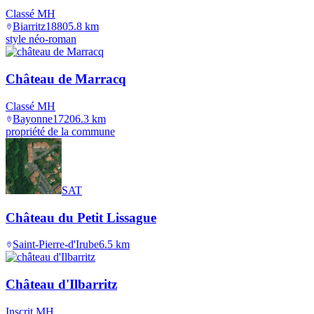
Classé MH
Biarritz
1880
5.8
km
style néo-roman
Château de Marracq
Classé MH
Bayonne
1720
6.3
km
propriété de la commune
SAT
Château du Petit Lissague
Saint-Pierre-d'Irube
6.5
km
Château d'Ilbarritz
Inscrit MH