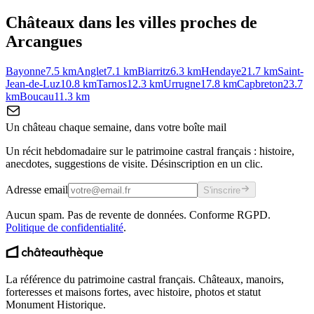
Châteaux dans les villes proches de
Arcangues
Bayonne
7.5
km
Anglet
7.1
km
Biarritz
6.3
km
Hendaye
21.7
km
Saint-
Jean-de-Luz
10.8
km
Tarnos
12.3
km
Urrugne
17.8
km
Capbreton
23.7
km
Boucau
11.3
km
Un château chaque semaine, dans votre boîte mail
Un récit hebdomadaire sur le patrimoine castral français : histoire,
anecdotes, suggestions de visite. Désinscription en un clic.
Adresse email
S'inscrire
Aucun spam. Pas de revente de données. Conforme RGPD.
Politique de confidentialité
.
La référence du patrimoine castral français. Châteaux, manoirs,
forteresses et maisons fortes, avec histoire, photos et statut
Monument Historique.