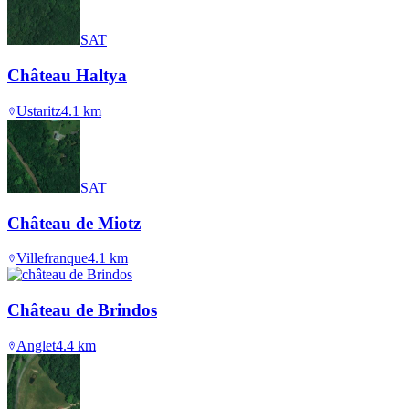
SAT
Château Haltya
Ustaritz
4.1
km
SAT
Château de Miotz
Villefranque
4.1
km
Château de Brindos
Anglet
4.4
km