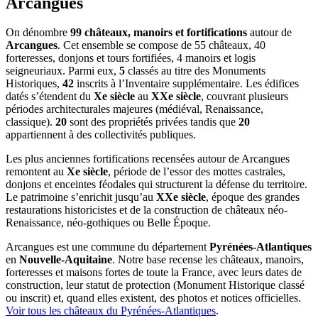
Arcangues
On dénombre
99 châteaux, manoirs et fortifications
autour de
Arcangues
. Cet ensemble se compose de 55 châteaux, 40
forteresses, donjons et tours fortifiées, 4 manoirs et logis
seigneuriaux. Parmi eux,
5
classés au titre des Monuments
Historiques,
42
inscrits à l’Inventaire supplémentaire. Les édifices
datés s’étendent du
Xe siècle
au
XXe siècle
, couvrant plusieurs
périodes architecturales majeures (médiéval, Renaissance,
classique).
20
sont des propriétés privées tandis que
20
appartiennent à des collectivités publiques.
Les plus anciennes fortifications recensées autour de Arcangues
remontent au
Xe siècle
, période de l’essor des mottes castrales,
donjons et enceintes féodales qui structurent la défense du territoire.
Le patrimoine s’enrichit jusqu’au
XXe siècle
, époque des grandes
restaurations historicistes et de la construction de châteaux néo-
Renaissance, néo-gothiques ou Belle Époque.
Arcangues
est une commune du département
Pyrénées-Atlantiques
en
Nouvelle-Aquitaine
. Notre base recense les châteaux, manoirs,
forteresses et maisons fortes de toute la France, avec leurs dates de
construction, leur statut de protection (Monument Historique classé
ou inscrit) et, quand elles existent, des photos et notices officielles.
Voir tous les châteaux du
Pyrénées-Atlantiques
.