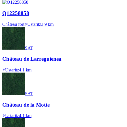
Q12258858
Château fort
Ustaritz
3.9
km
SAT
Château de Larreguienea
Ustaritz
4.1
km
SAT
Château de la Motte
Ustaritz
4.1
km