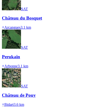
SAT
Château du Bosquet
Arcangues
3.1
km
SAT
Perukaïn
Arbonne
3.1
km
SAT
Château de Pouy
Bidart
3.6
km