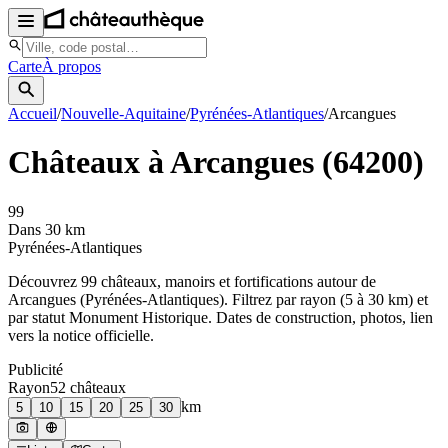
Carte
À propos
Accueil
/
Nouvelle-Aquitaine
/
Pyrénées-Atlantiques
/
Arcangues
Châteaux à
Arcangues
(
64200
)
99
Dans 30 km
Pyrénées-Atlantiques
Découvrez
99
château
x
, manoir
s
et fortifications autour de
Arcangues
(
Pyrénées-Atlantiques
). Filtrez par rayon (5 à 30 km) et
par statut Monument Historique. Dates de construction, photos, lien
vers la notice officielle.
Publicité
Rayon
52
château
x
km
5
10
15
20
25
30