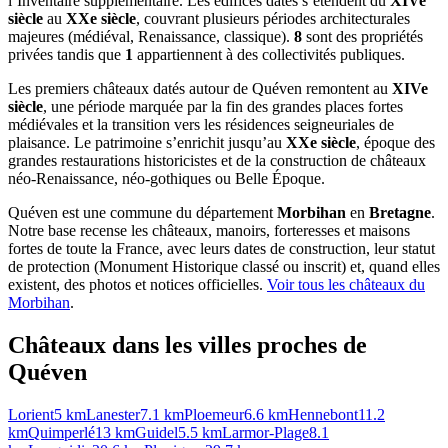
l’Inventaire supplémentaire. Les édifices datés s’étendent du
XIVe
siècle
au
XXe siècle
, couvrant plusieurs périodes architecturales
majeures (médiéval, Renaissance, classique).
8
sont des propriétés
privées tandis que
1
appartiennent à des collectivités publiques.
Les premiers châteaux datés autour de Quéven remontent au
XIVe
siècle
, une période marquée par la fin des grandes places fortes
médiévales et la transition vers les résidences seigneuriales de
plaisance. Le patrimoine s’enrichit jusqu’au
XXe siècle
, époque des
grandes restaurations historicistes et de la construction de châteaux
néo-Renaissance, néo-gothiques ou Belle Époque.
Quéven
est une commune du département
Morbihan
en
Bretagne
.
Notre base recense les châteaux, manoirs, forteresses et maisons
fortes de toute la France, avec leurs dates de construction, leur statut
de protection (Monument Historique classé ou inscrit) et, quand elles
existent, des photos et notices officielles.
Voir tous les châteaux du
Morbihan
.
Châteaux dans les villes proches de
Quéven
Lorient
5
km
Lanester
7.1
km
Ploemeur
6.6
km
Hennebont
11.2
km
Quimperlé
13
km
Guidel
5.5
km
Larmor-Plage
8.1