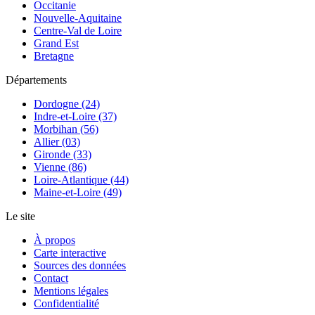
Occitanie
Nouvelle-Aquitaine
Centre-Val de Loire
Grand Est
Bretagne
Départements
Dordogne (24)
Indre-et-Loire (37)
Morbihan (56)
Allier (03)
Gironde (33)
Vienne (86)
Loire-Atlantique (44)
Maine-et-Loire (49)
Le site
À propos
Carte interactive
Sources des données
Contact
Mentions légales
Confidentialité