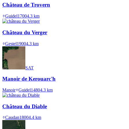
Château de Trovern
Guidel
1700
4.3
km
Château du Verger
Gestel
1900
4.3
km
SAT
Manoir de Kerouarc'h
Manoir
Guidel
1480
4.3
km
Château du Diable
Caudan
1800
4.4
km