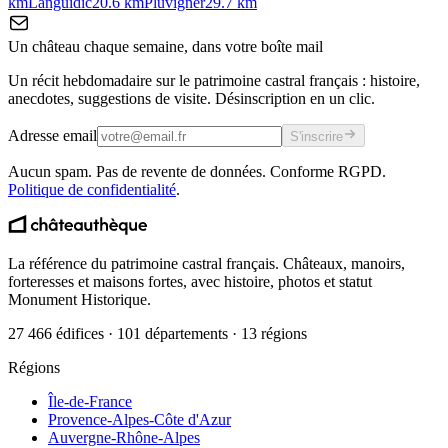
km
Languidic
20.6
km
Pluvigner
29.7
km
Un château chaque semaine, dans votre boîte mail
Un récit hebdomadaire sur le patrimoine castral français : histoire,
anecdotes, suggestions de visite. Désinscription en un clic.
Adresse email
S'inscrire
Aucun spam. Pas de revente de données. Conforme RGPD.
Politique de confidentialité
.
La référence du patrimoine castral français. Châteaux, manoirs,
forteresses et maisons fortes, avec histoire, photos et statut
Monument Historique.
27 466 édifices · 101 départements · 13 régions
Régions
Île-de-France
Provence-Alpes-Côte d'Azur
Auvergne-Rhône-Alpes