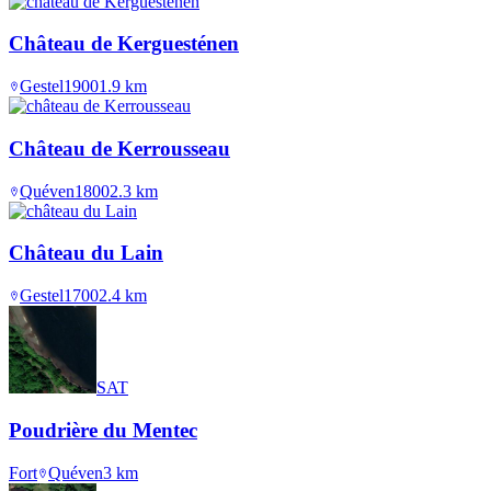
Château de Kerguesténen
Gestel
1900
1.9
km
Château de Kerrousseau
Quéven
1800
2.3
km
Château du Lain
Gestel
1700
2.4
km
SAT
Poudrière du Mentec
Fort
Quéven
3
km