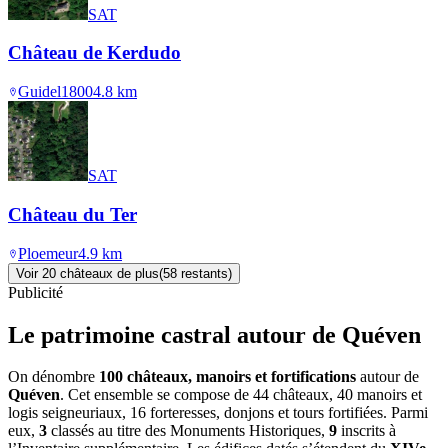
SAT
Château de Kerdudo
Guidel
1800
4.8
km
SAT
Château du Ter
Ploemeur
4.9
km
Voir
20
château
x
de plus
(
58
restant
s
)
Publicité
Le patrimoine castral autour de
Quéven
On dénombre
100 châteaux, manoirs et fortifications
autour de
Quéven
. Cet ensemble se compose de 44 châteaux, 40 manoirs et
logis seigneuriaux, 16 forteresses, donjons et tours fortifiées. Parmi
eux,
3
classés au titre des Monuments Historiques,
9
inscrits à