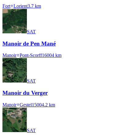
Fort
Lorient
3.7
km
SAT
Manoir de Pen Mané
Manoir
Pont-Scorff
1600
4
km
SAT
Manoir du Verger
Manoir
Gestel
1500
4.2
km
SAT