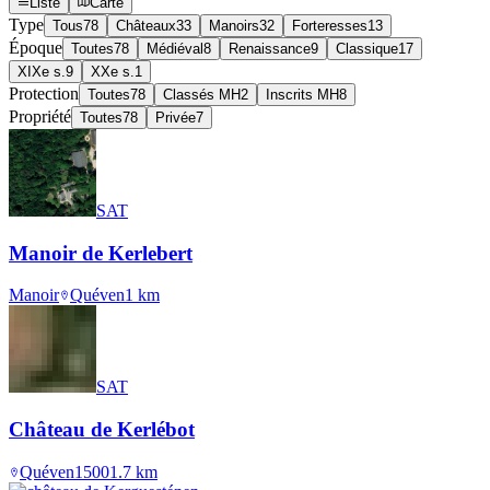
Liste
Carte
Type
Tous
78
Châteaux
33
Manoirs
32
Forteresses
13
Époque
Toutes
78
Médiéval
8
Renaissance
9
Classique
17
XIXe s.
9
XXe s.
1
Protection
Toutes
78
Classés MH
2
Inscrits MH
8
Propriété
Toutes
78
Privée
7
SAT
Manoir de Kerlebert
Manoir
Quéven
1
km
SAT
Château de Kerlébot
Quéven
1500
1.7
km