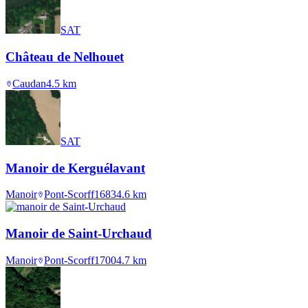
SAT
Château de Nelhouet
Caudan
4.5
km
SAT
Manoir de Kerguélavant
Manoir
Pont-Scorff
1683
4.6
km
Manoir de Saint-Urchaud
Manoir
Pont-Scorff
1700
4.7
km