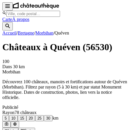
Carte
À propos
Accueil
/
Bretagne
/
Morbihan
/
Quéven
Châteaux à
Quéven
(
56530
)
100
Dans 30 km
Morbihan
Découvrez
100
château
x
, manoir
s
et fortifications autour de
Quéven
(
Morbihan
). Filtrez par rayon (5 à 30 km) et par statut Monument
Historique. Dates de construction, photos, lien vers la notice
officielle.
Publicité
Rayon
78
château
x
km
5
10
15
20
25
30