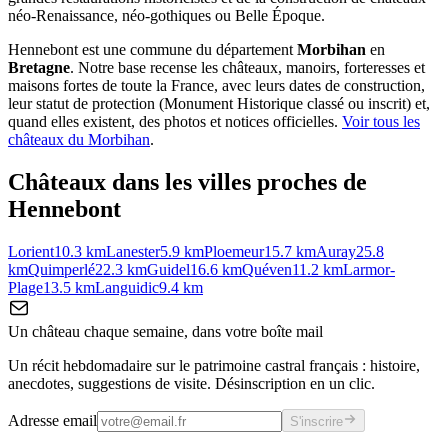
néo-Renaissance, néo-gothiques ou Belle Époque.
Hennebont
est une commune du département
Morbihan
en
Bretagne
. Notre base recense les châteaux, manoirs, forteresses et
maisons fortes de toute la France, avec leurs dates de construction,
leur statut de protection (Monument Historique classé ou inscrit) et,
quand elles existent, des photos et notices officielles.
Voir tous les
châteaux du
Morbihan
.
Châteaux dans les villes proches de
Hennebont
Lorient
10.3
km
Lanester
5.9
km
Ploemeur
15.7
km
Auray
25.8
km
Quimperlé
22.3
km
Guidel
16.6
km
Quéven
11.2
km
Larmor-
Plage
13.5
km
Languidic
9.4
km
Un château chaque semaine, dans votre boîte mail
Un récit hebdomadaire sur le patrimoine castral français : histoire,
anecdotes, suggestions de visite. Désinscription en un clic.
Adresse email
S'inscrire