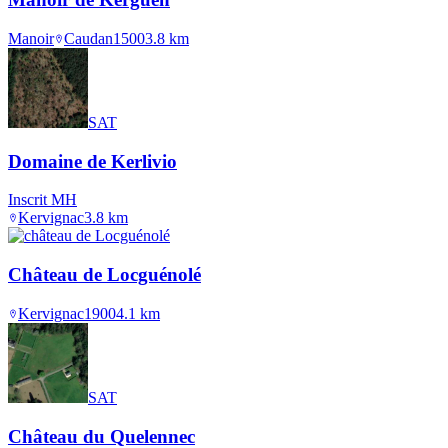
Manoir
Caudan
1500
3.8
km
SAT
Domaine de Kerlivio
Inscrit MH
Kervignac
3.8
km
Château de Locguénolé
Kervignac
1900
4.1
km
SAT
Château du Quelennec