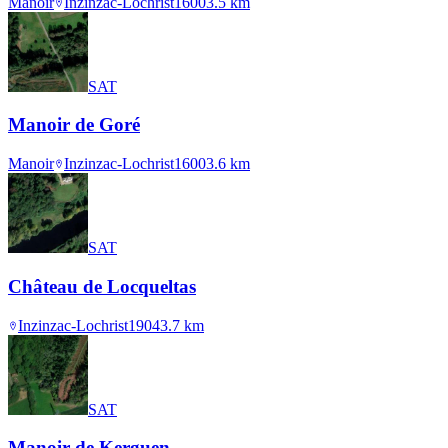
Manoir
Inzinzac-Lochrist
1600
3.5
km
SAT
Manoir de Goré
Manoir
Inzinzac-Lochrist
1600
3.6
km
SAT
Château de Locqueltas
Inzinzac-Lochrist
1904
3.7
km
SAT
Manoir de Kerguen