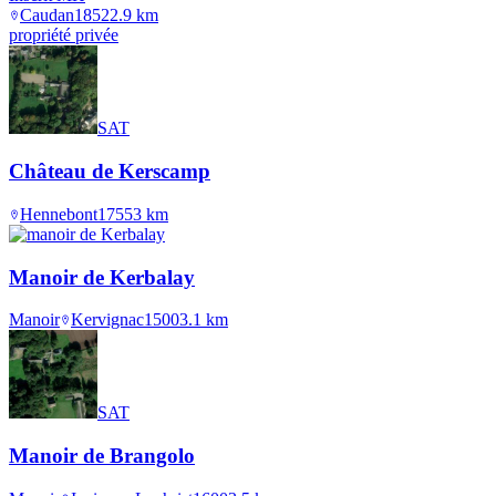
Caudan
1852
2.9
km
propriété privée
SAT
Château de Kerscamp
Hennebont
1755
3
km
Manoir de Kerbalay
Manoir
Kervignac
1500
3.1
km
SAT
Manoir de Brangolo