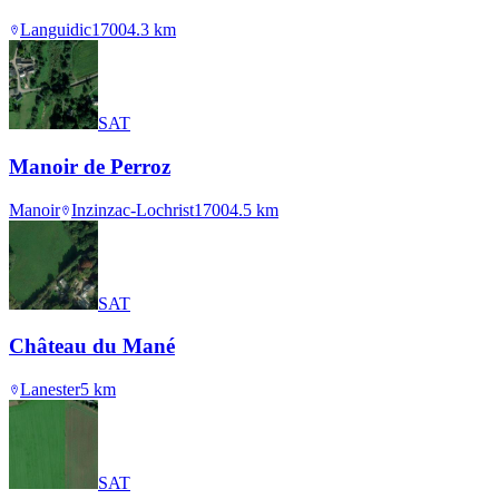
Languidic
1700
4.3
km
SAT
Manoir de Perroz
Manoir
Inzinzac-Lochrist
1700
4.5
km
SAT
Château du Mané
Lanester
5
km
SAT