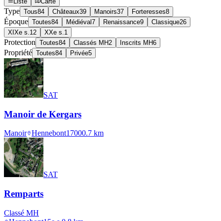
Liste
Carte
Type
Tous
84
Châteaux
39
Manoirs
37
Forteresses
8
Époque
Toutes
84
Médiéval
7
Renaissance
9
Classique
26
XIXe s.
12
XXe s.
1
Protection
Toutes
84
Classés MH
2
Inscrits MH
6
Propriété
Toutes
84
Privée
5
SAT
Manoir de Kergars
Manoir
Hennebont
1700
0.7
km
SAT
Remparts
Classé MH