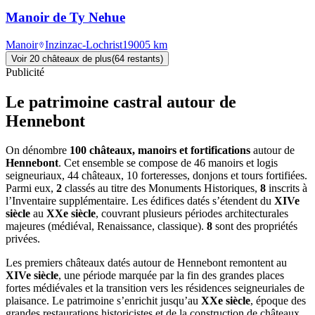
Manoir de Ty Nehue
Manoir
Inzinzac-Lochrist
1900
5
km
Voir
20
château
x
de plus
(
64
restant
s
)
Publicité
Le patrimoine castral autour de
Hennebont
On dénombre
100 châteaux, manoirs et fortifications
autour de
Hennebont
. Cet ensemble se compose de 46 manoirs et logis
seigneuriaux, 44 châteaux, 10 forteresses, donjons et tours fortifiées.
Parmi eux,
2
classés au titre des Monuments Historiques,
8
inscrits à
l’Inventaire supplémentaire. Les édifices datés s’étendent du
XIVe
siècle
au
XXe siècle
, couvrant plusieurs périodes architecturales
majeures (médiéval, Renaissance, classique).
8
sont des propriétés
privées.
Les premiers châteaux datés autour de Hennebont remontent au
XIVe siècle
, une période marquée par la fin des grandes places
fortes médiévales et la transition vers les résidences seigneuriales de
plaisance. Le patrimoine s’enrichit jusqu’au
XXe siècle
, époque des
grandes restaurations historicistes et de la construction de châteaux