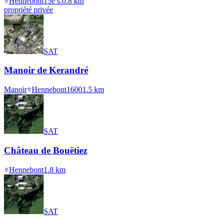
Hennebont
15e s.
0.8
km
propriété privée
SAT
Manoir de Kerandré
Manoir
Hennebont
1600
1.5
km
SAT
Château de Bouëtiez
Hennebont
1.8
km
SAT