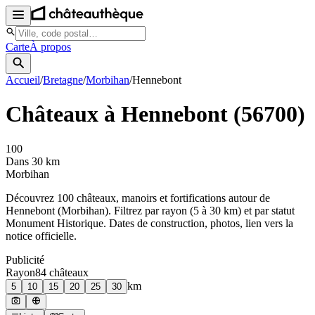
Carte
À propos
Accueil
/
Bretagne
/
Morbihan
/
Hennebont
Châteaux à
Hennebont
(
56700
)
100
Dans 30 km
Morbihan
Découvrez
100
château
x
, manoir
s
et fortifications autour de
Hennebont
(
Morbihan
). Filtrez par rayon (5 à 30 km) et par statut
Monument Historique. Dates de construction, photos, lien vers la
notice officielle.
Publicité
Rayon
84
château
x
km
5
10
15
20
25
30