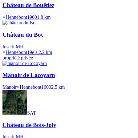
Château de Bouëtiez
Hennebont
1900
1.8
km
Château du Bot
Inscrit MH
Hennebont
19e s.
2.2
km
propriété privée
Manoir de Locoyarn
Manoir
Hennebont
1600
2.5
km
SAT
Château de Bois-Joly
Inscrit MH