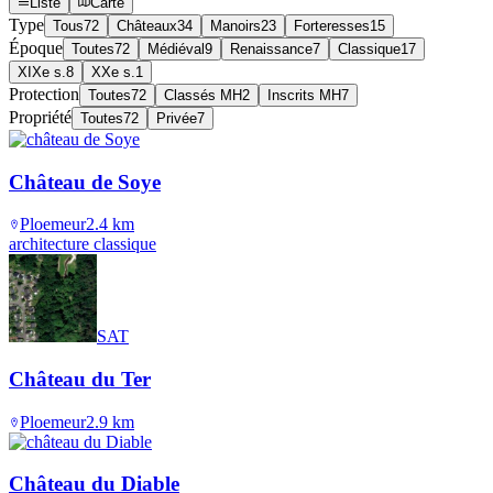
Liste
Carte
Type
Tous
72
Châteaux
34
Manoirs
23
Forteresses
15
Époque
Toutes
72
Médiéval
9
Renaissance
7
Classique
17
XIXe s.
8
XXe s.
1
Protection
Toutes
72
Classés MH
2
Inscrits MH
7
Propriété
Toutes
72
Privée
7
Château de Soye
Ploemeur
2.4
km
architecture classique
SAT
Château du Ter
Ploemeur
2.9
km
Château du Diable