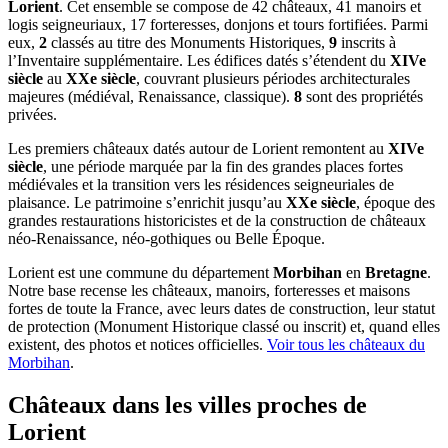
Lorient
. Cet ensemble se compose de 42 châteaux, 41 manoirs et
logis seigneuriaux, 17 forteresses, donjons et tours fortifiées. Parmi
eux,
2
classés au titre des Monuments Historiques,
9
inscrits à
l’Inventaire supplémentaire. Les édifices datés s’étendent du
XIVe
siècle
au
XXe siècle
, couvrant plusieurs périodes architecturales
majeures (médiéval, Renaissance, classique).
8
sont des propriétés
privées.
Les premiers châteaux datés autour de Lorient remontent au
XIVe
siècle
, une période marquée par la fin des grandes places fortes
médiévales et la transition vers les résidences seigneuriales de
plaisance. Le patrimoine s’enrichit jusqu’au
XXe siècle
, époque des
grandes restaurations historicistes et de la construction de châteaux
néo-Renaissance, néo-gothiques ou Belle Époque.
Lorient
est une commune du département
Morbihan
en
Bretagne
.
Notre base recense les châteaux, manoirs, forteresses et maisons
fortes de toute la France, avec leurs dates de construction, leur statut
de protection (Monument Historique classé ou inscrit) et, quand elles
existent, des photos et notices officielles.
Voir tous les châteaux du
Morbihan
.
Châteaux dans les villes proches de
Lorient