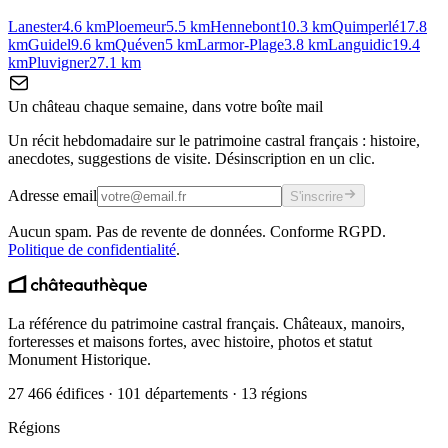
Lanester
4.6
km
Ploemeur
5.5
km
Hennebont
10.3
km
Quimperlé
17.8
km
Guidel
9.6
km
Quéven
5
km
Larmor-Plage
3.8
km
Languidic
19.4
km
Pluvigner
27.1
km
Un château chaque semaine, dans votre boîte mail
Un récit hebdomadaire sur le patrimoine castral français : histoire,
anecdotes, suggestions de visite. Désinscription en un clic.
Adresse email
S'inscrire
Aucun spam. Pas de revente de données. Conforme RGPD.
Politique de confidentialité
.
La référence du patrimoine castral français. Châteaux, manoirs,
forteresses et maisons fortes, avec histoire, photos et statut
Monument Historique.
27 466 édifices · 101 départements · 13 régions
Régions