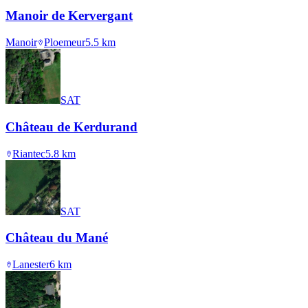
Manoir de Kervergant
Manoir
Ploemeur
5.5
km
SAT
Château de Kerdurand
Riantec
5.8
km
SAT
Château du Mané
Lanester
6
km