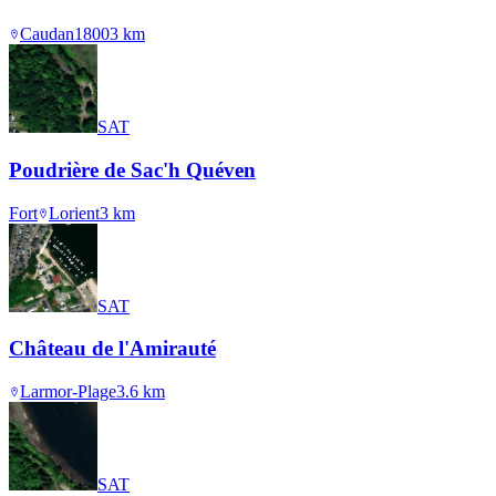
Caudan
1800
3
km
SAT
Poudrière de Sac'h Quéven
Fort
Lorient
3
km
SAT
Château de l'Amirauté
Larmor-Plage
3.6
km
SAT