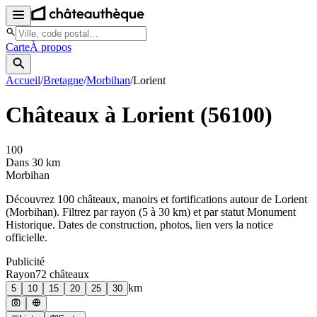
Carte
À propos
Accueil
/
Bretagne
/
Morbihan
/
Lorient
Châteaux à
Lorient
(
56100
)
100
Dans 30 km
Morbihan
Découvrez
100
château
x
, manoir
s
et fortifications autour de
Lorient
(
Morbihan
). Filtrez par rayon (5 à 30 km) et par statut Monument
Historique. Dates de construction, photos, lien vers la notice
officielle.
Publicité
Rayon
72
château
x
km
5
10
15
20
25
30