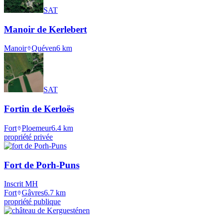
SAT
Manoir de Kerlebert
Manoir
Quéven
6
km
SAT
Fortin de Kerloës
Fort
Ploemeur
6.4
km
propriété privée
Fort de Porh-Puns
Inscrit MH
Fort
Gâvres
6.7
km
propriété publique