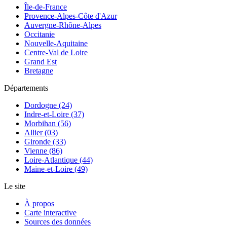
Île-de-France
Provence-Alpes-Côte d'Azur
Auvergne-Rhône-Alpes
Occitanie
Nouvelle-Aquitaine
Centre-Val de Loire
Grand Est
Bretagne
Départements
Dordogne (24)
Indre-et-Loire (37)
Morbihan (56)
Allier (03)
Gironde (33)
Vienne (86)
Loire-Atlantique (44)
Maine-et-Loire (49)
Le site
À propos
Carte interactive
Sources des données