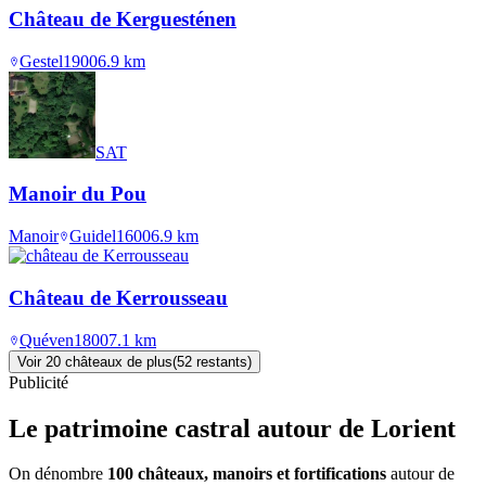
Château de Kerguesténen
Gestel
1900
6.9
km
SAT
Manoir du Pou
Manoir
Guidel
1600
6.9
km
Château de Kerrousseau
Quéven
1800
7.1
km
Voir
20
château
x
de plus
(
52
restant
s
)
Publicité
Le patrimoine castral autour de
Lorient
On dénombre
100 châteaux, manoirs et fortifications
autour de