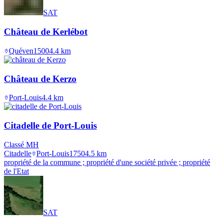
SAT
Château de Kerlébot
Quéven
1500
4.4
km
Château de Kerzo
Port-Louis
4.4
km
Citadelle de Port-Louis
Classé MH
Citadelle
Port-Louis
1750
4.5
km
propriété de la commune ; propriété d'une société privée ; propriété
de l'Etat
SAT