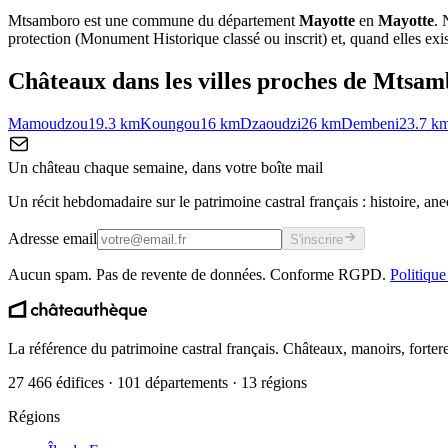
Mtsamboro
est une commune du département
Mayotte
en
Mayotte
. 
protection (Monument Historique classé ou inscrit) et, quand elles exist
Châteaux dans les villes proches de
Mtsam
Mamoudzou
19.3
km
Koungou
16
km
Dzaoudzi
26
km
Dembeni
23.7
k
Un château chaque semaine, dans votre boîte mail
Un récit hebdomadaire sur le patrimoine castral français : histoire, ane
Adresse email
S'inscrire
Aucun spam. Pas de revente de données. Conforme RGPD.
Politique
La référence du patrimoine castral français. Châteaux, manoirs, forter
27 466 édifices · 101 départements · 13 régions
Régions