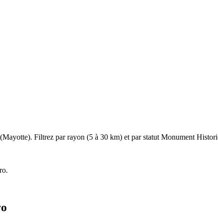
(
Mayotte
). Filtrez par rayon (5 à 30 km) et par statut Monument Historiq
ro
.
ro