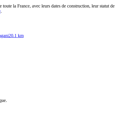
 toute la France, avec leurs dates de construction, leur statut de
e
.
gani
20.1
km
que.