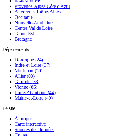
Île-de-France
Provence-Alpes-Côte d'Azur
Auvergne-Rhône-Alpes
Occitanie
Nouvelle-Aquitaine
Centre-Val de Loire
Grand Est
Bretagne
Départements
Dordogne (24)
Indre-et-Loire (37)
Morbihan (56)
Allier (03)
Gironde (33)
Vienne (86)
Loire-Atlantique (44)
Maine-et-Loire (49)
Le site
À propos
Carte interactive
Sources des données
Contact