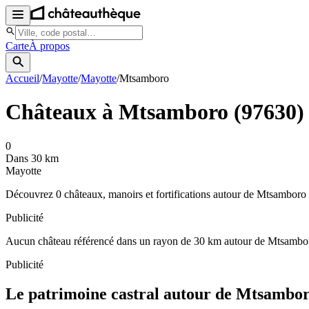
Carte
À propos
Accueil
/
Mayotte
/
Mayotte
/
Mtsamboro
Châteaux à
Mtsamboro
(
97630
)
0
Dans 30 km
Mayotte
Découvrez
0
château
x
, manoir
s
et fortifications autour de
Mtsamboro
Publicité
Aucun château référencé dans un rayon de
30
km autour de
Mtsambo
Publicité
Le patrimoine castral autour de
Mtsambo