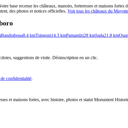
Notre base recense les châteaux, manoirs, forteresses et maisons fortes de
ent, des photos et notices officielles.
Voir tous les châteaux du
Mayott
boro
m
Bandraboua
8.4
km
Tsingoni
14.3
km
Pamandzi
28
km
Sada
21.8
km
Ouan
cdotes, suggestions de visite. Désinscription en un clic.
 de confidentialité
.
esses et maisons fortes, avec histoire, photos et statut Monument Histori