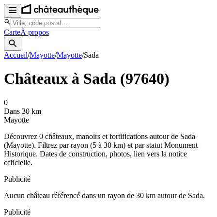
Carte
À propos
Accueil
/
Mayotte
/
Mayotte
/
Sada
Châteaux à
Sada
(
97640
)
0
Dans 30 km
Mayotte
Découvrez
0
château
x
, manoir
s
et fortifications autour de
Sada
(
Mayotte
). Filtrez par rayon (5 à 30 km) et par statut Monument
Historique. Dates de construction, photos, lien vers la notice
officielle.
Publicité
Aucun château référencé dans un rayon de
30
km autour de
Sada
.
Publicité