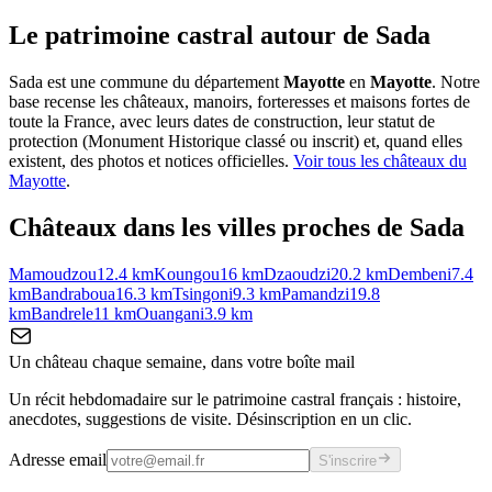
Le patrimoine castral autour de
Sada
Sada
est une commune du département
Mayotte
en
Mayotte
. Notre
base recense les châteaux, manoirs, forteresses et maisons fortes de
toute la France, avec leurs dates de construction, leur statut de
protection (Monument Historique classé ou inscrit) et, quand elles
existent, des photos et notices officielles.
Voir tous les châteaux du
Mayotte
.
Châteaux dans les villes proches de
Sada
Mamoudzou
12.4
km
Koungou
16
km
Dzaoudzi
20.2
km
Dembeni
7.4
km
Bandraboua
16.3
km
Tsingoni
9.3
km
Pamandzi
19.8
km
Bandrele
11
km
Ouangani
3.9
km
Un château chaque semaine, dans votre boîte mail
Un récit hebdomadaire sur le patrimoine castral français : histoire,
anecdotes, suggestions de visite. Désinscription en un clic.
Adresse email
S'inscrire