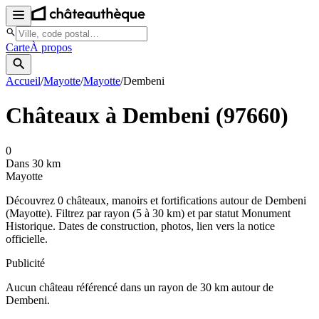
Carte
À propos
Accueil
/
Mayotte
/
Mayotte
/
Dembeni
Châteaux à
Dembeni
(
97660
)
0
Dans 30 km
Mayotte
Découvrez
0
château
x
, manoir
s
et fortifications autour de
Dembeni
(
Mayotte
). Filtrez par rayon (5 à 30 km) et par statut Monument
Historique. Dates de construction, photos, lien vers la notice
officielle.
Publicité
Aucun château référencé dans un rayon de
30
km autour de
Dembeni
.