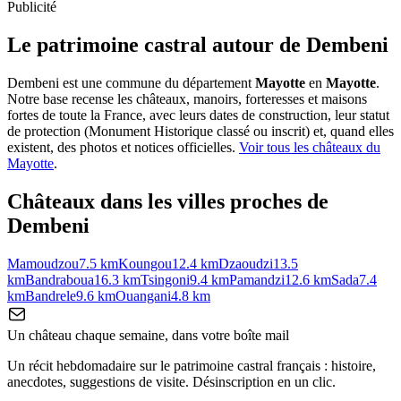
Publicité
Le patrimoine castral autour de
Dembeni
Dembeni
est une commune du département
Mayotte
en
Mayotte
.
Notre base recense les châteaux, manoirs, forteresses et maisons
fortes de toute la France, avec leurs dates de construction, leur statut
de protection (Monument Historique classé ou inscrit) et, quand elles
existent, des photos et notices officielles.
Voir tous les châteaux du
Mayotte
.
Châteaux dans les villes proches de
Dembeni
Mamoudzou
7.5
km
Koungou
12.4
km
Dzaoudzi
13.5
km
Bandraboua
16.3
km
Tsingoni
9.4
km
Pamandzi
12.6
km
Sada
7.4
km
Bandrele
9.6
km
Ouangani
4.8
km
Un château chaque semaine, dans votre boîte mail
Un récit hebdomadaire sur le patrimoine castral français : histoire,
anecdotes, suggestions de visite. Désinscription en un clic.