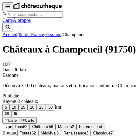
Carte
À propos
Accueil
/
Île-de-France
/
Essonne
/
Champcueil
Châteaux à
Champcueil
(
91750
)
100
Dans 30 km
Essonne
Découvrez
100
château
x
, manoir
s
et fortifications autour de
Champcu
Publicité
Rayon
62
château
x
km
5
10
15
20
25
30
Liste
Carte
Type
Tous
62
Châteaux
56
Manoirs
2
Forteresses
4
Époque
Toutes
62
Médiéval
3
Renaissance
3
Classique
7