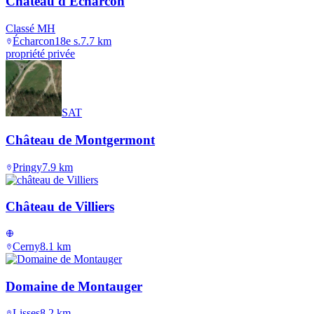
Château d'Écharcon
Classé MH
Écharcon
18e s.
7.7
km
propriété privée
SAT
Château de Montgermont
Pringy
7.9
km
Château de Villiers
Cerny
8.1
km
Domaine de Montauger
Lisses
8.2
km