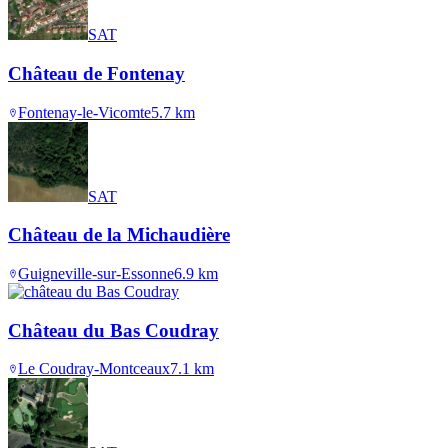
SAT
Château de Fontenay
Fontenay-le-Vicomte
5.7
km
SAT
Château de la Michaudière
Guigneville-sur-Essonne
6.9
km
Château du Bas Coudray
Le Coudray-Montceaux
7.1
km