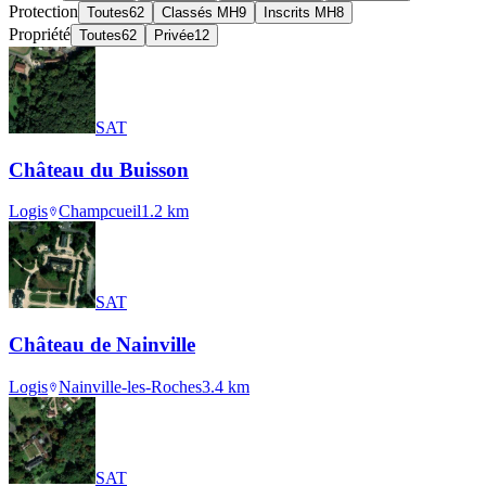
Protection
Toutes
62
Classés MH
9
Inscrits MH
8
Propriété
Toutes
62
Privée
12
SAT
Château du Buisson
Logis
Champcueil
1.2
km
SAT
Château de Nainville
Logis
Nainville-les-Roches
3.4
km
SAT