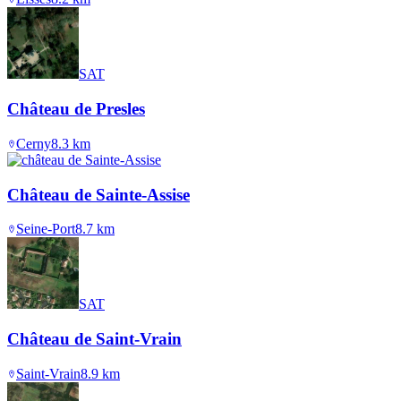
SAT
Château de Presles
Cerny
8.3
km
Château de Sainte-Assise
Seine-Port
8.7
km
SAT
Château de Saint-Vrain
Saint-Vrain
8.9
km