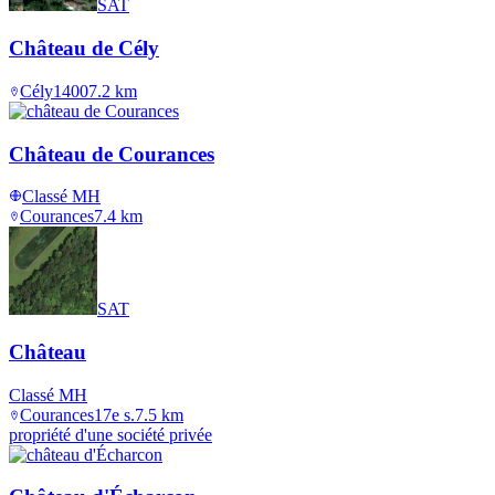
SAT
Château de Cély
Cély
1400
7.2
km
Château de Courances
Classé MH
Courances
7.4
km
SAT
Château
Classé MH
Courances
17e s.
7.5
km
propriété d'une société privée