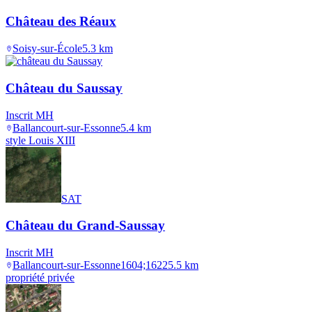
Château des Réaux
Soisy-sur-École
5.3
km
Château du Saussay
Inscrit MH
Ballancourt-sur-Essonne
5.4
km
style Louis XIII
SAT
Château du Grand-Saussay
Inscrit MH
Ballancourt-sur-Essonne
1604;1622
5.5
km
propriété privée