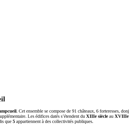
il
mpcueil
. Cet ensemble se compose de 91 châteaux, 6 forteresses, donjo
 supplémentaire. Les édifices datés s’étendent du
XIIIe siècle
au
XVIIIe 
dis que
5
appartiennent à des collectivités publiques.