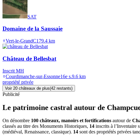
SAT
Domaine de la Saussaie
Vert-le-Grand
C17
9.4
km
Château de Bellesbat
Inscrit MH
Courdimanche-sur-Essonne
16e s.
9.6
km
propriété privée
Voir
20
château
x
de plus
(
42
restant
s
)
Publicité
Le patrimoine castral autour de
Champcue
On dénombre
100 châteaux, manoirs et fortifications
autour de
Cha
classés au titre des Monuments Historiques,
14
inscrits à l’Inventaire
(médiéval, Renaissance, classique).
14
sont des propriétés privées tan