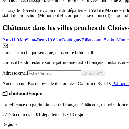
Renaissance, classique).
9
sont des propriétés privées tandis que
8
appa
Choisy-le-Roi
est une commune du département
Val-de-Marne
en
Îl
statut de protection (Monument Historique classé ou inscrit) et, quand el
Châteaux dans les villes proches de
Choisy
Paris
11.9
km
Saint-Denis
19.8
km
Boulogne-Billancourt
15.4
km
Montre
Un château chaque semaine, dans votre boîte mail
Un récit hebdomadaire sur le patrimoine castral français : histoire, ane
Adresse email
S'inscrire
Aucun spam. Pas de revente de données. Conforme RGPD.
Politique
La référence du patrimoine castral français. Châteaux, manoirs, forter
27 466 édifices · 101 départements · 13 régions
Régions