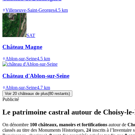
Villeneuve-Saint-Georges
4.5
km
SAT
Château Magne
Ablon-sur-Seine
4.5
km
Château d'Ablon-sur-Seine
Ablon-sur-Seine
4.7
km
Voir
20
château
x
de plus
(
80
restant
s
)
Publicité
Le patrimoine castral autour de
Choisy-le
On dénombre
100 châteaux, manoirs et fortifications
autour de
Cho
classés au titre des Monuments Historiques,
24
inscrits à l’Inventaire