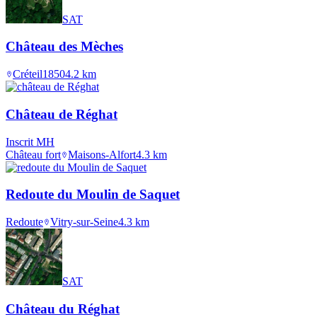
SAT
Château des Mèches
Créteil
1850
4.2
km
Château de Réghat
Inscrit MH
Château fort
Maisons-Alfort
4.3
km
Redoute du Moulin de Saquet
Redoute
Vitry-sur-Seine
4.3
km
SAT
Château du Réghat