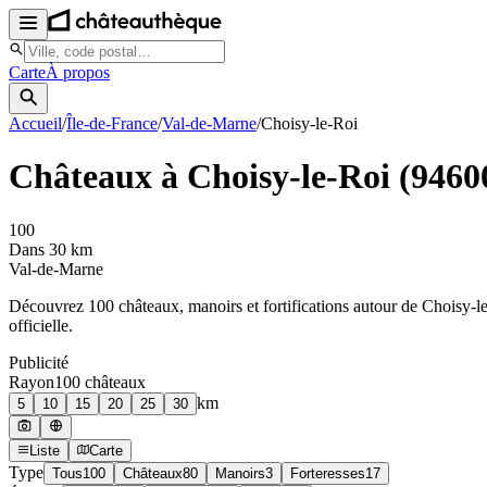
Carte
À propos
Accueil
/
Île-de-France
/
Val-de-Marne
/
Choisy-le-Roi
Châteaux à
Choisy-le-Roi
(
9460
100
Dans 30 km
Val-de-Marne
Découvrez
100
château
x
, manoir
s
et fortifications autour de
Choisy-l
officielle.
Publicité
Rayon
100
château
x
km
5
10
15
20
25
30
Liste
Carte
Type
Tous
100
Châteaux
80
Manoirs
3
Forteresses
17