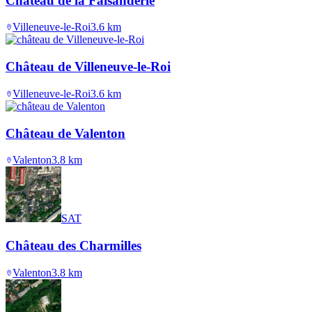
Château de la Faisanderie
Villeneuve-le-Roi
3.6
km
Château de Villeneuve-le-Roi
Villeneuve-le-Roi
3.6
km
Château de Valenton
Valenton
3.8
km
SAT
Château des Charmilles
Valenton
3.8
km