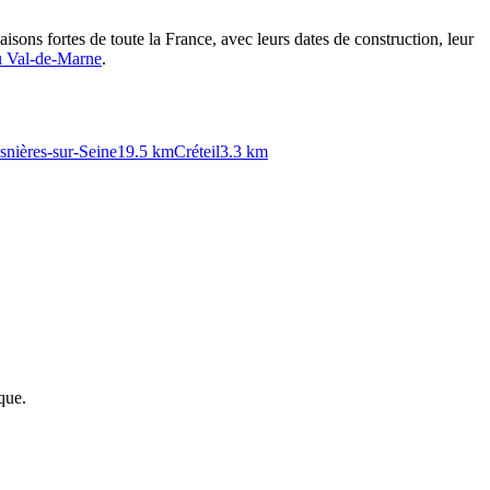
aisons fortes de toute la France, avec leurs dates de construction, leur
u
Val-de-Marne
.
snières-sur-Seine
19.5
km
Créteil
3.3
km
que.