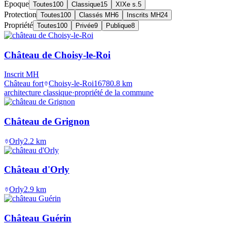
Époque
Toutes
100
Classique
15
XIXe s.
5
Protection
Toutes
100
Classés MH
6
Inscrits MH
24
Propriété
Toutes
100
Privée
9
Publique
8
Château de Choisy-le-Roi
Inscrit MH
Château fort
Choisy-le-Roi
1678
0.8
km
architecture classique
·
propriété de la commune
Château de Grignon
Orly
2.2
km
Château d'Orly
Orly
2.9
km
Château Guérin