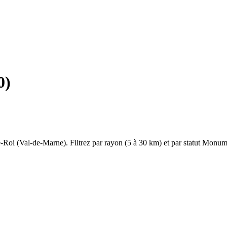
0
)
e-Roi
(
Val-de-Marne
). Filtrez par rayon (5 à 30 km) et par statut Monum