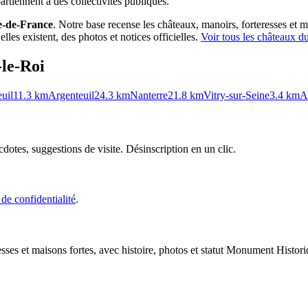
rtiennent à des collectivités publiques.
e-de-France
. Notre base recense les châteaux, manoirs, forteresses et m
les existent, des photos et notices officielles.
Voir tous les châteaux d
-le-Roi
uil
11.3
km
Argenteuil
24.3
km
Nanterre
21.8
km
Vitry-sur-Seine
3.4
km
A
cdotes, suggestions de visite. Désinscription en un clic.
 de confidentialité
.
esses et maisons fortes, avec histoire, photos et statut Monument Histori