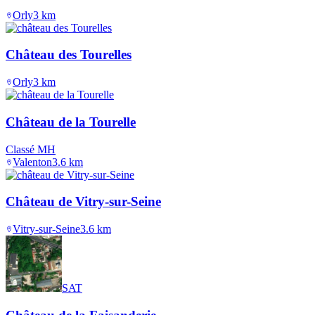
Orly
3
km
Château des Tourelles
Orly
3
km
Château de la Tourelle
Classé MH
Valenton
3.6
km
Château de Vitry-sur-Seine
Vitry-sur-Seine
3.6
km
SAT