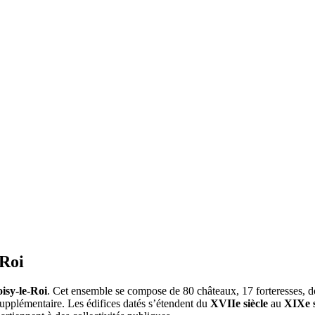
-Roi
isy-le-Roi
. Cet ensemble se compose de 80 châteaux, 17 forteresses, do
 supplémentaire. Les édifices datés s’étendent du
XVIIe siècle
au
XIXe s