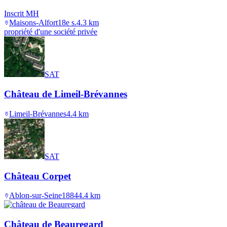
Inscrit MH
Maisons-Alfort
18e s.
4.3
km
propriété d'une société privée
SAT
Château de Limeil-Brévannes
Limeil-Brévannes
4.4
km
SAT
Château Corpet
Ablon-sur-Seine
1884
4.4
km
Château de Beauregard