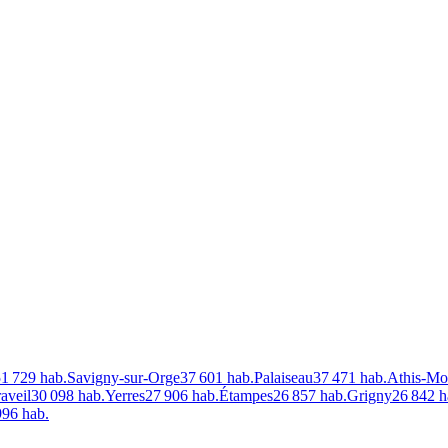
51 729
hab.
Savigny-sur-Orge
37 601
hab.
Palaiseau
37 471
hab.
Athis-Mo
aveil
30 098
hab.
Yerres
27 906
hab.
Étampes
26 857
hab.
Grigny
26 842
h
996
hab.