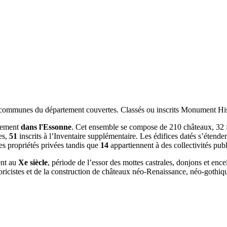
ommunes du département couvertes. Classés ou inscrits Monument Histor
tement
dans l'Essonne
. Cet ensemble se compose de 210 châteaux, 32 for
es,
51
inscrits à l’Inventaire supplémentaire. Les édifices datés s’étend
es propriétés privées tandis que
14
appartiennent à des collectivités pub
ent au
Xe siècle
, période de l’essor des mottes castrales, donjons et ence
toricistes et de la construction de châteaux néo-Renaissance, néo-gothi