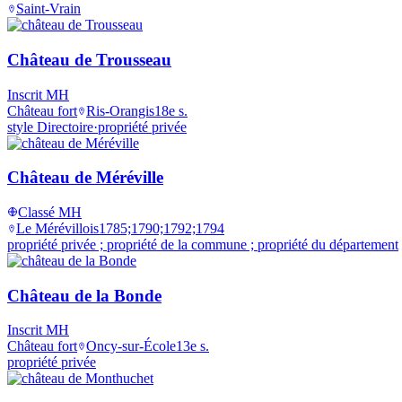
Saint-Vrain
Château de Trousseau
Inscrit MH
Château fort
Ris-Orangis
18e s.
style Directoire
·
propriété privée
Château de Méréville
Classé MH
Le Mérévillois
1785;1790;1792;1794
propriété privée ; propriété de la commune ; propriété du département
Château de la Bonde
Inscrit MH
Château fort
Oncy-sur-École
13e s.
propriété privée