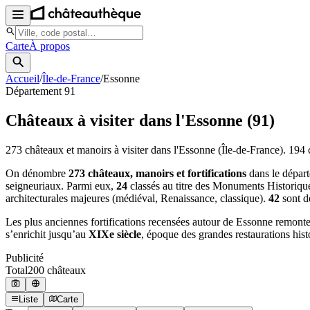
Carte
À propos
Accueil
/
Île-de-France
/
Essonne
Département
91
Châteaux à visiter
dans l'Essonne
(
91
)
273
châteaux et manoirs à visiter
dans l'Essonne
(Île-de-France)
.
194
c
On dénombre
273 châteaux, manoirs et fortifications
dans le dépar
seigneuriaux. Parmi eux,
24
classés au titre des Monuments Historiqu
architecturales majeures (médiéval, Renaissance, classique).
42
sont d
Les plus anciennes fortifications recensées autour de Essonne remont
s’enrichit jusqu’au
XIXe siècle
, époque des grandes restaurations his
Publicité
Total
200
château
x
Liste
Carte