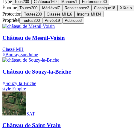
Type
Tous
200
Châteaux
169
Manoirs
1
Forteresses
30
Époque
Toutes
200
Médiéval
7
Renaissance
2
Classique
18
XIXe s.
Protection
Toutes
200
Classés MH
16
Inscrits MH
34
Propriété
Toutes
200
Privée
19
Publique
8
Château de Mesnil-Voisin
Classé MH
Bouray-sur-Juine
Château de Souzy-la-Briche
Souzy-la-Briche
style Empire
SAT
Château de Saint-Vrain