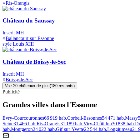
Ris-Orangis
Château du Saussay
Inscrit MH
Ballancourt-sur-Essonne
style Louis XIII
Château de Boissy-le-Sec
Inscrit MH
Boissy-le-Sec
Voir
20
château
x
de plus
(
180
restant
s
)
Publicité
Grandes villes
dans l'Essonne
Évry-Courcouronnes
66 919
hab.
Corbeil-Essonnes
54 471
hab.
Massy
Seine
31 466
hab.
Ris-Orangis
31 189
hab.
Viry-Châtillon
30 838
hab.
Dr
hab.
Montgeron
24 022
hab.
Gif-sur-Yvette
22 544
hab.
Longjumeau
21 