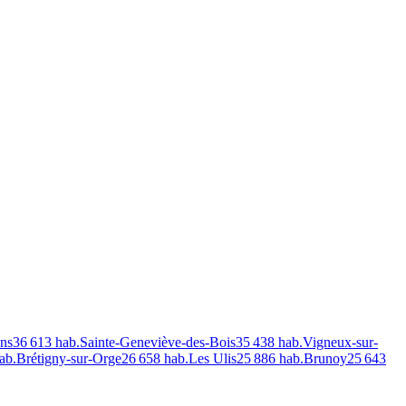
ns
36 613
hab.
Sainte-Geneviève-des-Bois
35 438
hab.
Vigneux-sur-
ab.
Brétigny-sur-Orge
26 658
hab.
Les Ulis
25 886
hab.
Brunoy
25 643