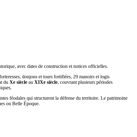
ique, avec dates de construction et notices officielles.
teresses, donjons et tours fortifiées, 29 manoirs et logis
ent du
Xe siècle
au
XIXe siècle
, couvrant plusieurs périodes
liques.
intes féodales qui structurent la défense du territoire. Le patrimoine
ques ou Belle Époque.