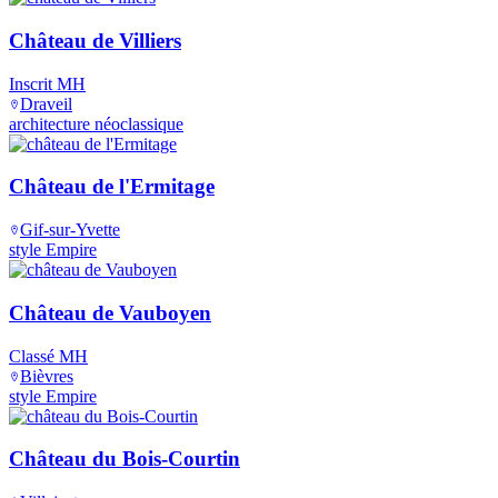
Château de Villiers
Inscrit MH
Draveil
architecture néoclassique
Château de l'Ermitage
Gif-sur-Yvette
style Empire
Château de Vauboyen
Classé MH
Bièvres
style Empire
Château du Bois-Courtin