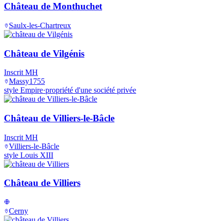
Château de Monthuchet
Saulx-les-Chartreux
Château de Vilgénis
Inscrit MH
Massy
1755
style Empire
·
propriété d'une société privée
Château de Villiers-le-Bâcle
Inscrit MH
Villiers-le-Bâcle
style Louis XIII
Château de Villiers
Cerny