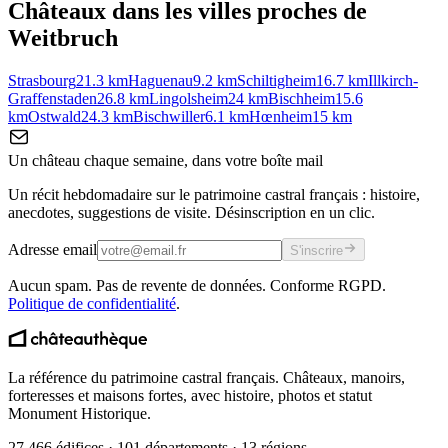
Châteaux dans les villes proches de
Weitbruch
Strasbourg
21.3
km
Haguenau
9.2
km
Schiltigheim
16.7
km
Illkirch-
Graffenstaden
26.8
km
Lingolsheim
24
km
Bischheim
15.6
km
Ostwald
24.3
km
Bischwiller
6.1
km
Hœnheim
15
km
Un château chaque semaine, dans votre boîte mail
Un récit hebdomadaire sur le patrimoine castral français : histoire,
anecdotes, suggestions de visite. Désinscription en un clic.
Adresse email
S'inscrire
Aucun spam. Pas de revente de données. Conforme RGPD.
Politique de confidentialité
.
La référence du patrimoine castral français. Châteaux, manoirs,
forteresses et maisons fortes, avec histoire, photos et statut
Monument Historique.
27 466 édifices · 101 départements · 13 régions