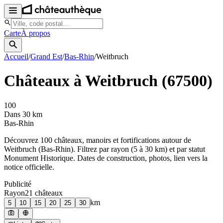
Carte
À propos
Accueil
/
Grand Est
/
Bas-Rhin
/
Weitbruch
Châteaux à
Weitbruch
(
67500
)
100
Dans 30 km
Bas-Rhin
Découvrez
100
château
x
, manoir
s
et fortifications autour de
Weitbruch
(
Bas-Rhin
). Filtrez par rayon (5 à 30 km) et par statut
Monument Historique. Dates de construction, photos, lien vers la
notice officielle.
Publicité
Rayon
21
château
x
km
5
10
15
20
25
30