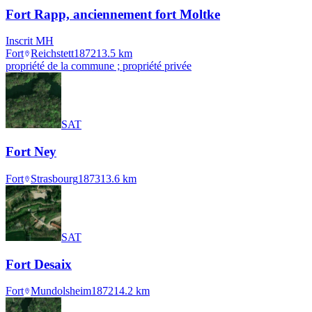
Fort Rapp, anciennement fort Moltke
Inscrit MH
Fort
Reichstett
1872
13.5
km
propriété de la commune ; propriété privée
SAT
Fort Ney
Fort
Strasbourg
1873
13.6
km
SAT
Fort Desaix
Fort
Mundolsheim
1872
14.2
km