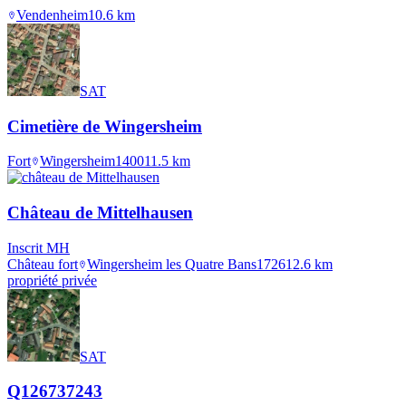
Vendenheim
10.6
km
SAT
Cimetière de Wingersheim
Fort
Wingersheim
1400
11.5
km
Château de Mittelhausen
Inscrit MH
Château fort
Wingersheim les Quatre Bans
1726
12.6
km
propriété privée
SAT
Q126737243