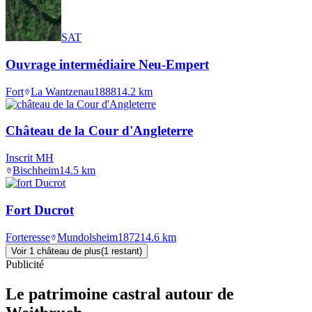
SAT
Ouvrage intermédiaire Neu-Empert
Fort
La Wantzenau
1888
14.2
km
Château de la Cour d'Angleterre
Inscrit MH
Bischheim
14.5
km
Fort Ducrot
Forteresse
Mundolsheim
1872
14.6
km
Voir
1
château
de plus
(
1
restant
)
Publicité
Le patrimoine castral autour de