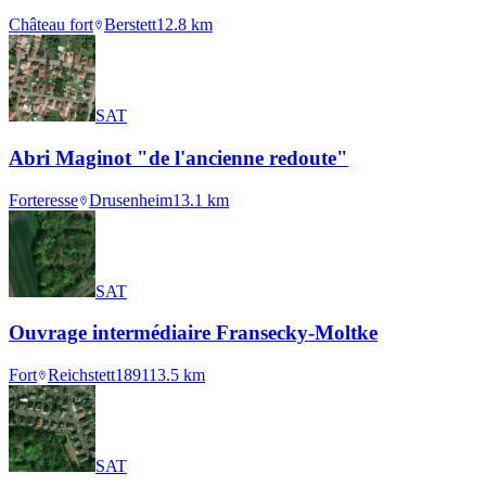
Château fort
Berstett
12.8
km
SAT
Abri Maginot "de l'ancienne redoute"
Forteresse
Drusenheim
13.1
km
SAT
Ouvrage intermédiaire Fransecky-Moltke
Fort
Reichstett
1891
13.5
km
SAT