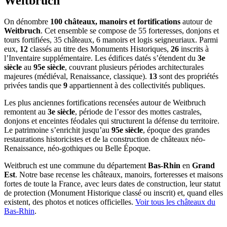
Weitbruch
On dénombre
100 châteaux, manoirs et fortifications
autour de
Weitbruch
. Cet ensemble se compose de 55 forteresses, donjons et
tours fortifiées, 35 châteaux, 6 manoirs et logis seigneuriaux. Parmi
eux,
12
classés au titre des Monuments Historiques,
26
inscrits à
l’Inventaire supplémentaire. Les édifices datés s’étendent du
3e
siècle
au
95e siècle
, couvrant plusieurs périodes architecturales
majeures (médiéval, Renaissance, classique).
13
sont des propriétés
privées tandis que
9
appartiennent à des collectivités publiques.
Les plus anciennes fortifications recensées autour de Weitbruch
remontent au
3e siècle
, période de l’essor des mottes castrales,
donjons et enceintes féodales qui structurent la défense du territoire.
Le patrimoine s’enrichit jusqu’au
95e siècle
, époque des grandes
restaurations historicistes et de la construction de châteaux néo-
Renaissance, néo-gothiques ou Belle Époque.
Weitbruch
est une commune du département
Bas-Rhin
en
Grand
Est
. Notre base recense les châteaux, manoirs, forteresses et maisons
fortes de toute la France, avec leurs dates de construction, leur statut
de protection (Monument Historique classé ou inscrit) et, quand elles
existent, des photos et notices officielles.
Voir tous les châteaux du
Bas-Rhin
.