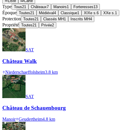
Liste
Carte
Type
Tous
21
Châteaux
7
Manoirs
1
Forteresses
13
Époque
Toutes
21
Médiéval
4
Classique
1
XIXe s.
6
XXe s.
1
Protection
Toutes
21
Classés MH
1
Inscrits MH
4
Propriété
Toutes
21
Privée
2
SAT
Château Walk
Niederschaeffolsheim
3.8
km
SAT
Château de Schauenbourg
Manoir
Geudertheim
4.8
km