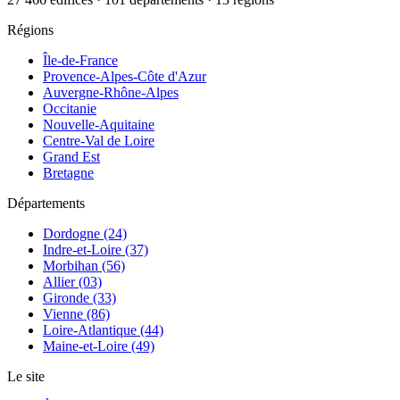
Régions
Île-de-France
Provence-Alpes-Côte d'Azur
Auvergne-Rhône-Alpes
Occitanie
Nouvelle-Aquitaine
Centre-Val de Loire
Grand Est
Bretagne
Départements
Dordogne (24)
Indre-et-Loire (37)
Morbihan (56)
Allier (03)
Gironde (33)
Vienne (86)
Loire-Atlantique (44)
Maine-et-Loire (49)
Le site