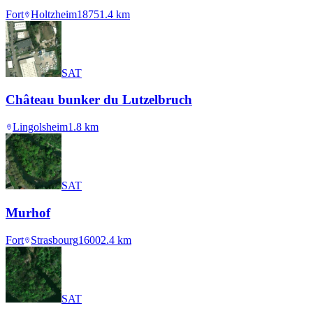
Fort
Holtzheim
1875
1.4
km
SAT
Château bunker du Lutzelbruch
Lingolsheim
1.8
km
SAT
Murhof
Fort
Strasbourg
1600
2.4
km
SAT