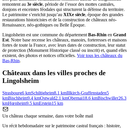
remontent au
3e siècle
, période de l’essor des mottes castrales,
donjons et enceintes féodales qui structurent la défense du territoire.
Le patrimoine s’enrichit jusqu’au
XIXe siècle
, époque des grandes
restaurations historicistes et de la construction de châteaux néo-
Renaissance, néo-gothiques ou Belle Époque.
Lingolsheim
est une commune du département
Bas-Rhin
en
Grand
Est
. Notre base recense les châteaux, manoirs, forteresses et maisons
fortes de toute la France, avec leurs dates de construction, leur statut
de protection (Monument Historique classé ou inscrit) et, quand elles
existent, des photos et notices officielles.
Voir tous les châteaux du
Bas-Rhin
.
Châteaux dans les villes proches de
Lingolsheim
Strasbourg
6
km
Schiltigheim
8.1
km
Illkirch-Graffenstaden
5
km
Bischheim
9.4
km
Ostwald
2.1
km
Obernai
18.6
km
Bischwiller
26.3
km
Hœnheim
9.5
km
Erstein
15
km
Un château chaque semaine, dans votre boîte mail
Un récit hebdomadaire sur le patrimoine castral français : histoire,