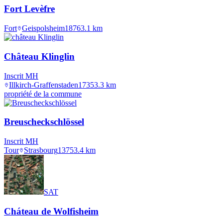
Fort Levèfre
Fort
Geispolsheim
1876
3.1
km
Château Klinglin
Inscrit MH
Illkirch-Graffenstaden
1735
3.3
km
propriété de la commune
Breuscheckschlössel
Inscrit MH
Tour
Strasbourg
1375
3.4
km
SAT
Cháteau de Wolfisheim