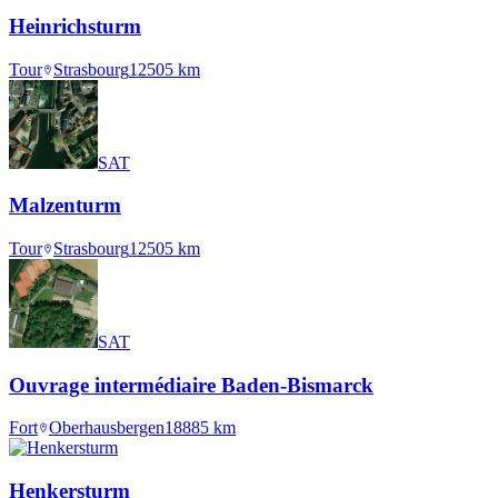
Heinrichsturm
Tour
Strasbourg
1250
5
km
SAT
Malzenturm
Tour
Strasbourg
1250
5
km
SAT
Ouvrage intermédiaire Baden-Bismarck
Fort
Oberhausbergen
1888
5
km
Henkersturm