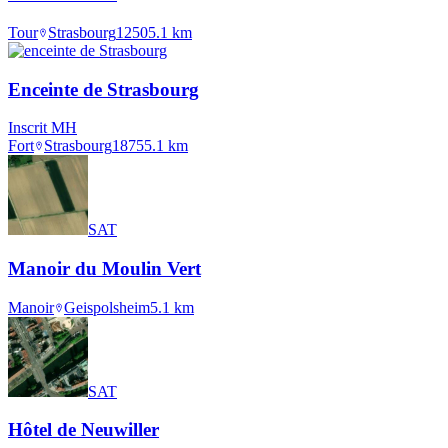
Tour
Strasbourg
1250
5.1
km
Enceinte de Strasbourg
Inscrit MH
Fort
Strasbourg
1875
5.1
km
SAT
Manoir du Moulin Vert
Manoir
Geispolsheim
5.1
km
SAT
Hôtel de Neuwiller