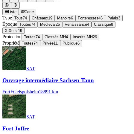
Liste
Carte
Type
Tous
74
Châteaux
19
Manoirs
6
Forteresses
46
Palais
3
Époque
Toutes
74
Médiéval
26
Renaissance
4
Classique
8
XIXe s.
19
Protection
Toutes
74
Classés MH
4
Inscrits MH
26
Propriété
Toutes
74
Privée
11
Publique
6
SAT
Ouvrage intermédiaire Sachsen-Tann
Fort
Geispolsheim
1889
1
km
SAT
Fort Joffre