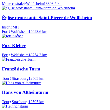
Motte castrale
Wolfisheim
1380
3.5
km
Église protestante Saint-Pierre de Wolfisheim
Inscrit MH
Fort
Wolfisheim
1492
3.6
km
Fort Kléber
Fort
Wolfisheim
1875
4.2
km
Französische Turm
Tour
Strasbourg
1250
5
km
Hans von Altheimturm
Tour
Strasbourg
1250
5
km