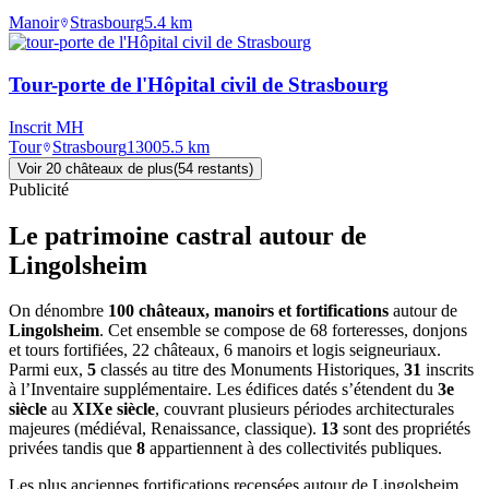
Manoir
Strasbourg
5.4
km
Tour-porte de l'Hôpital civil de Strasbourg
Inscrit MH
Tour
Strasbourg
1300
5.5
km
Voir
20
château
x
de plus
(
54
restant
s
)
Publicité
Le patrimoine castral autour de
Lingolsheim
On dénombre
100 châteaux, manoirs et fortifications
autour de
Lingolsheim
. Cet ensemble se compose de 68 forteresses, donjons
et tours fortifiées, 22 châteaux, 6 manoirs et logis seigneuriaux.
Parmi eux,
5
classés au titre des Monuments Historiques,
31
inscrits
à l’Inventaire supplémentaire. Les édifices datés s’étendent du
3e
siècle
au
XIXe siècle
, couvrant plusieurs périodes architecturales
majeures (médiéval, Renaissance, classique).
13
sont des propriétés
privées tandis que
8
appartiennent à des collectivités publiques.
Les plus anciennes fortifications recensées autour de Lingolsheim