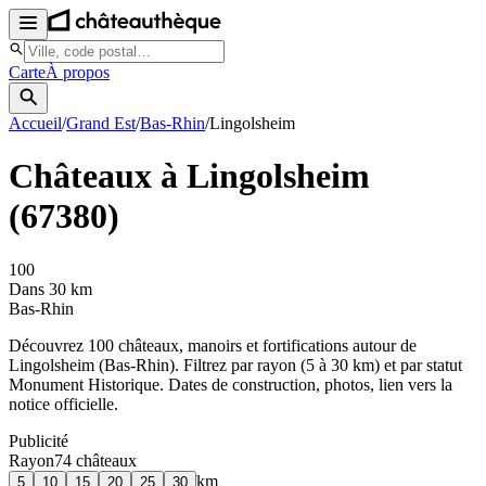
Carte
À propos
Accueil
/
Grand Est
/
Bas-Rhin
/
Lingolsheim
Châteaux à
Lingolsheim
(
67380
)
100
Dans 30 km
Bas-Rhin
Découvrez
100
château
x
, manoir
s
et fortifications autour de
Lingolsheim
(
Bas-Rhin
). Filtrez par rayon (5 à 30 km) et par statut
Monument Historique. Dates de construction, photos, lien vers la
notice officielle.
Publicité
Rayon
74
château
x
km
5
10
15
20
25
30