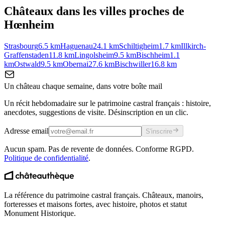
Châteaux dans les villes proches de
Hœnheim
Strasbourg
6.5
km
Haguenau
24.1
km
Schiltigheim
1.7
km
Illkirch-
Graffenstaden
11.8
km
Lingolsheim
9.5
km
Bischheim
1.1
km
Ostwald
9.5
km
Obernai
27.6
km
Bischwiller
16.8
km
Un château chaque semaine, dans votre boîte mail
Un récit hebdomadaire sur le patrimoine castral français : histoire,
anecdotes, suggestions de visite. Désinscription en un clic.
Adresse email
S'inscrire
Aucun spam. Pas de revente de données. Conforme RGPD.
Politique de confidentialité
.
La référence du patrimoine castral français. Châteaux, manoirs,
forteresses et maisons fortes, avec histoire, photos et statut
Monument Historique.