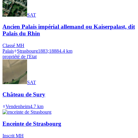
SAT
Ancien Palais impérial allemand ou Kaiserpalast, dit
Palais du Rhin
Classé MH
Palais
Strasbourg
1883;1888
4.4
km
propriété de l'Etat
SAT
Château de Sury
Vendenheim
4.7
km
Enceinte de Strasbourg
Inscrit MH