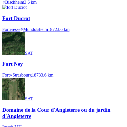
Bischheim
3.5
km
Fort Ducrot
Forteresse
Mundolsheim
1872
3.6
km
SAT
Fort Ney
Fort
Strasbourg
1873
3.6
km
SAT
Domaine de la Cour d'Angleterre ou du jardin
d'Angleterre
Inscrit MH