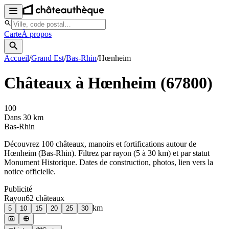
Carte
À propos
Accueil
/
Grand Est
/
Bas-Rhin
/
Hœnheim
Châteaux à
Hœnheim
(
67800
)
100
Dans 30 km
Bas-Rhin
Découvrez
100
château
x
, manoir
s
et fortifications autour de
Hœnheim
(
Bas-Rhin
). Filtrez par rayon (5 à 30 km) et par statut
Monument Historique. Dates de construction, photos, lien vers la
notice officielle.
Publicité
Rayon
62
château
x
km
5
10
15
20
25
30