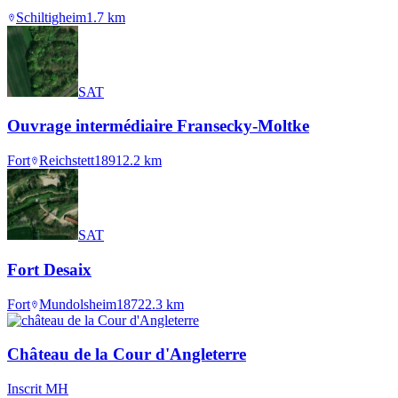
Schiltigheim
1.7
km
SAT
Ouvrage intermédiaire Fransecky-Moltke
Fort
Reichstett
1891
2.2
km
SAT
Fort Desaix
Fort
Mundolsheim
1872
2.3
km
Château de la Cour d'Angleterre
Inscrit MH