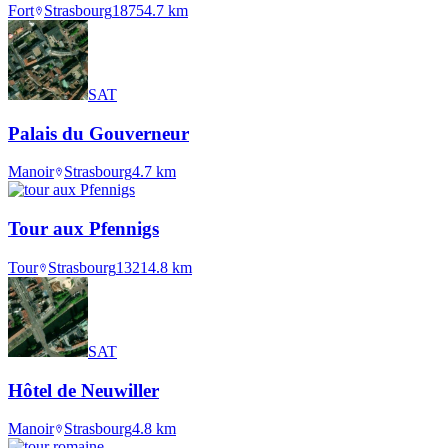
Fort
Strasbourg
1875
4.7
km
SAT
Palais du Gouverneur
Manoir
Strasbourg
4.7
km
Tour aux Pfennigs
Tour
Strasbourg
1321
4.8
km
SAT
Hôtel de Neuwiller
Manoir
Strasbourg
4.8
km