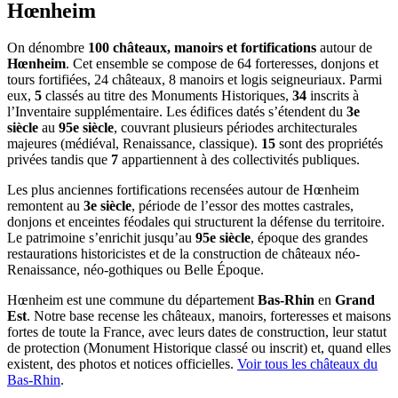
Hœnheim
On dénombre
100 châteaux, manoirs et fortifications
autour de
Hœnheim
. Cet ensemble se compose de 64 forteresses, donjons et
tours fortifiées, 24 châteaux, 8 manoirs et logis seigneuriaux. Parmi
eux,
5
classés au titre des Monuments Historiques,
34
inscrits à
l’Inventaire supplémentaire. Les édifices datés s’étendent du
3e
siècle
au
95e siècle
, couvrant plusieurs périodes architecturales
majeures (médiéval, Renaissance, classique).
15
sont des propriétés
privées tandis que
7
appartiennent à des collectivités publiques.
Les plus anciennes fortifications recensées autour de Hœnheim
remontent au
3e siècle
, période de l’essor des mottes castrales,
donjons et enceintes féodales qui structurent la défense du territoire.
Le patrimoine s’enrichit jusqu’au
95e siècle
, époque des grandes
restaurations historicistes et de la construction de châteaux néo-
Renaissance, néo-gothiques ou Belle Époque.
Hœnheim
est une commune du département
Bas-Rhin
en
Grand
Est
. Notre base recense les châteaux, manoirs, forteresses et maisons
fortes de toute la France, avec leurs dates de construction, leur statut
de protection (Monument Historique classé ou inscrit) et, quand elles
existent, des photos et notices officielles.
Voir tous les châteaux du
Bas-Rhin
.