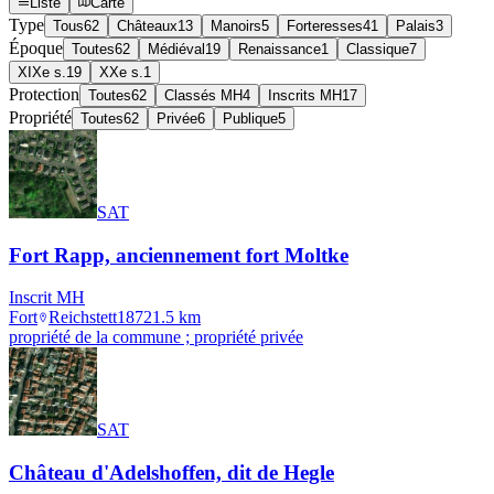
Liste
Carte
Type
Tous
62
Châteaux
13
Manoirs
5
Forteresses
41
Palais
3
Époque
Toutes
62
Médiéval
19
Renaissance
1
Classique
7
XIXe s.
19
XXe s.
1
Protection
Toutes
62
Classés MH
4
Inscrits MH
17
Propriété
Toutes
62
Privée
6
Publique
5
SAT
Fort Rapp, anciennement fort Moltke
Inscrit MH
Fort
Reichstett
1872
1.5
km
propriété de la commune ; propriété privée
SAT
Château d'Adelshoffen, dit de Hegle