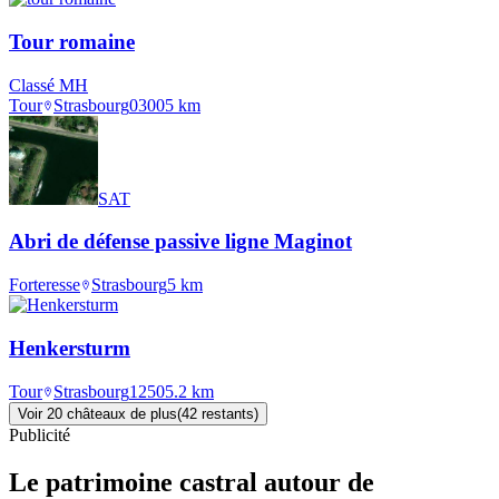
Tour romaine
Classé MH
Tour
Strasbourg
0300
5
km
SAT
Abri de défense passive ligne Maginot
Forteresse
Strasbourg
5
km
Henkersturm
Tour
Strasbourg
1250
5.2
km
Voir
20
château
x
de plus
(
42
restant
s
)
Publicité
Le patrimoine castral autour de