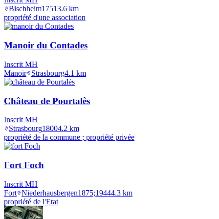
Bischheim
1751
3.6
km
propriété d'une association
Manoir du Contades
Inscrit MH
Manoir
Strasbourg
4.1
km
Château de Pourtalès
Inscrit MH
Strasbourg
1800
4.2
km
propriété de la commune ; propriété privée
Fort Foch
Inscrit MH
Fort
Niederhausbergen
1875;1944
4.3
km
propriété de l'Etat