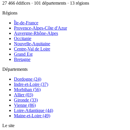
27 466 édifices · 101 départements · 13 régions
Régions
Île-de-France
Provence-Alpes-Côte d'Azur
Auvergne-Rhône-Alpes
Occitanie
Nouvelle-Aquitaine
Centre-Val de Loire
Grand Est
Bretagne
Départements
Dordogne (24)
Indre-et-Loire (37)
Morbihan (56)
Allier (03)
Gironde (33)
Vienne (86)
Loire-Atlantique (44)
Maine-et-Loire (49)
Le site