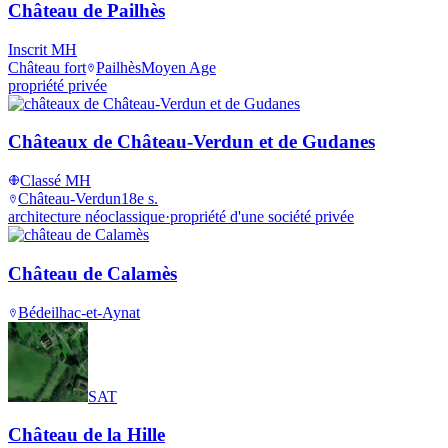
Château de Pailhès
Inscrit MH
Château fort
Pailhès
Moyen Age
propriété privée
Châteaux de Château-Verdun et de Gudanes
Classé MH
Château-Verdun
18e s.
architecture néoclassique
·
propriété d'une société privée
Château de Calamès
Bédeilhac-et-Aynat
SAT
Château de la Hille