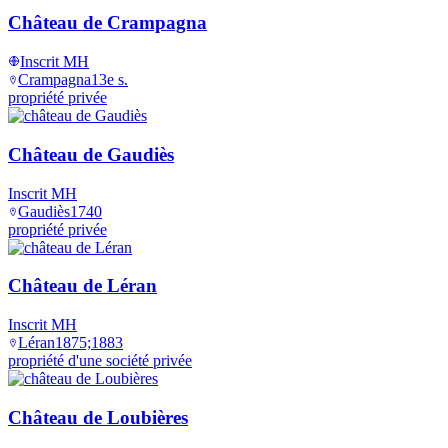
Château de Crampagna
Inscrit MH
Crampagna
13e s.
propriété privée
Château de Gaudiès
Inscrit MH
Gaudiès
1740
propriété privée
Château de Léran
Inscrit MH
Léran
1875;1883
propriété d'une société privée
Château de Loubières