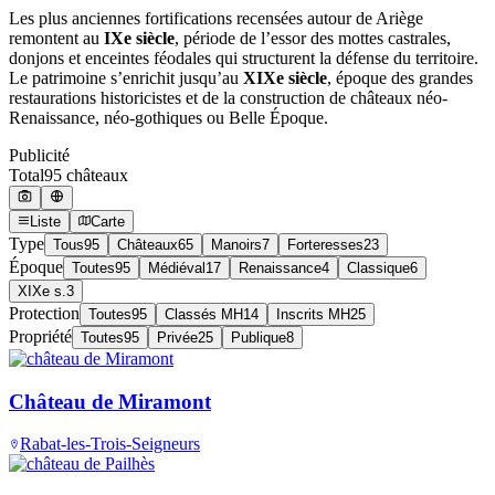
Les plus anciennes fortifications recensées autour de Ariège
remontent au
IXe siècle
, période de l’essor des mottes castrales,
donjons et enceintes féodales qui structurent la défense du territoire.
Le patrimoine s’enrichit jusqu’au
XIXe siècle
, époque des grandes
restaurations historicistes et de la construction de châteaux néo-
Renaissance, néo-gothiques ou Belle Époque.
Publicité
Total
95
château
x
Liste
Carte
Type
Tous
95
Châteaux
65
Manoirs
7
Forteresses
23
Époque
Toutes
95
Médiéval
17
Renaissance
4
Classique
6
XIXe s.
3
Protection
Toutes
95
Classés MH
14
Inscrits MH
25
Propriété
Toutes
95
Privée
25
Publique
8
Château de Miramont
Rabat-les-Trois-Seigneurs