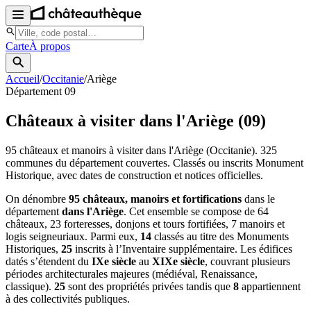
Carte
À propos
Accueil
/
Occitanie
/
Ariège
Département
09
Châteaux à visiter
dans l'Ariège
(
09
)
95
châteaux et manoirs à visiter
dans l'Ariège
(Occitanie)
.
325
communes du département couvertes. Classés ou inscrits Monument
Historique, avec dates de construction et notices officielles.
On dénombre
95 châteaux, manoirs et fortifications
dans le
département
dans l'Ariège
. Cet ensemble se compose de 64
châteaux, 23 forteresses, donjons et tours fortifiées, 7 manoirs et
logis seigneuriaux. Parmi eux,
14
classés au titre des Monuments
Historiques,
25
inscrits à l’Inventaire supplémentaire. Les édifices
datés s’étendent du
IXe siècle
au
XIXe siècle
, couvrant plusieurs
périodes architecturales majeures (médiéval, Renaissance,
classique).
25
sont des propriétés privées tandis que
8
appartiennent
à des collectivités publiques.