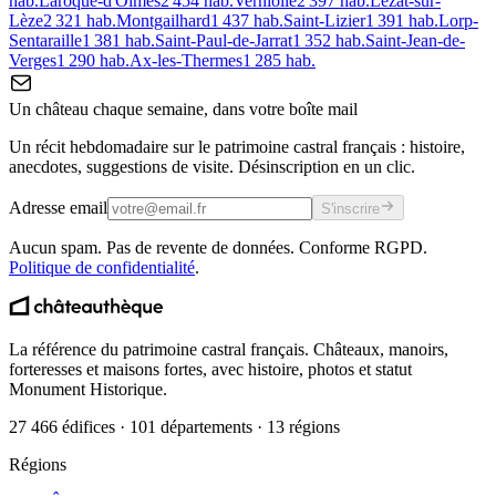
hab.
Laroque-d'Olmes
2 454
hab.
Verniolle
2 397
hab.
Lézat-sur-
Lèze
2 321
hab.
Montgailhard
1 437
hab.
Saint-Lizier
1 391
hab.
Lorp-
Sentaraille
1 381
hab.
Saint-Paul-de-Jarrat
1 352
hab.
Saint-Jean-de-
Verges
1 290
hab.
Ax-les-Thermes
1 285
hab.
Un château chaque semaine, dans votre boîte mail
Un récit hebdomadaire sur le patrimoine castral français : histoire,
anecdotes, suggestions de visite. Désinscription en un clic.
Adresse email
S'inscrire
Aucun spam. Pas de revente de données. Conforme RGPD.
Politique de confidentialité
.
La référence du patrimoine castral français. Châteaux, manoirs,
forteresses et maisons fortes, avec histoire, photos et statut
Monument Historique.
27 466 édifices · 101 départements · 13 régions
Régions