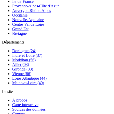
Île-de-France
Provence-Alpes-Côte d'Azur
Auvergne-Rhône-Alpes
Occitanie
Nouvelle-Aquitaine
Centre-Val de Loire
Grand Est
Bretagne
Départements
Dordogne (24)
Indre-et-Loire (37)
Morbihan (56)
Allier (03)
Gironde (33)
Vienne (86)
Loire-Atlantique (44)
Maine-et-Loire (49)
Le site
À propos
Carte interactive
Sources des données
Contact