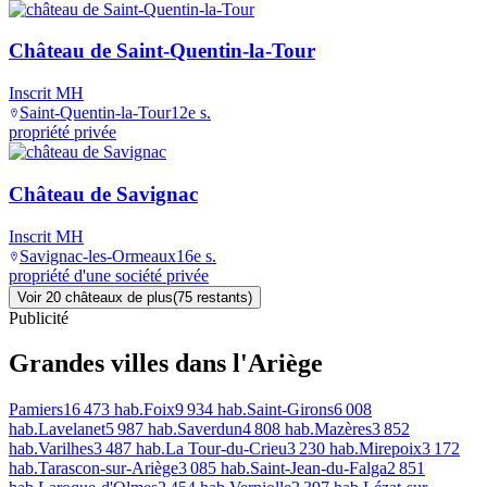
Château de Saint-Quentin-la-Tour
Inscrit MH
Saint-Quentin-la-Tour
12e s.
propriété privée
Château de Savignac
Inscrit MH
Savignac-les-Ormeaux
16e s.
propriété d'une société privée
Voir
20
château
x
de plus
(
75
restant
s
)
Publicité
Grandes villes
dans l'Ariège
Pamiers
16 473
hab.
Foix
9 934
hab.
Saint-Girons
6 008
hab.
Lavelanet
5 987
hab.
Saverdun
4 808
hab.
Mazères
3 852
hab.
Varilhes
3 487
hab.
La Tour-du-Crieu
3 230
hab.
Mirepoix
3 172
hab.
Tarascon-sur-Ariège
3 085
hab.
Saint-Jean-du-Falga
2 851