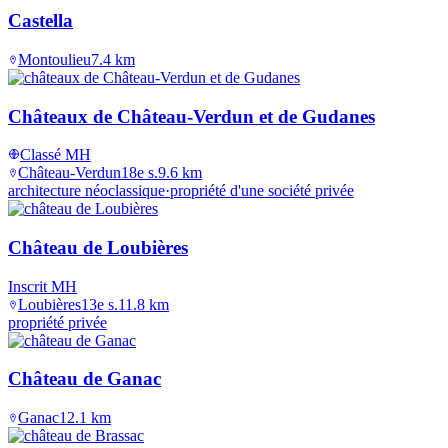
Castella
Montoulieu
7.4
km
Châteaux de Château-Verdun et de Gudanes
Classé MH
Château-Verdun
18e s.
9.6
km
architecture néoclassique
·
propriété d'une société privée
Château de Loubières
Inscrit MH
Loubières
13e s.
11.8
km
propriété privée
Château de Ganac
Ganac
12.1
km