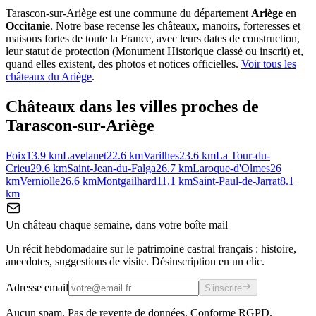
Tarascon-sur-Ariège
est une commune du département
Ariège
en
Occitanie
. Notre base recense les châteaux, manoirs, forteresses et
maisons fortes de toute la France, avec leurs dates de construction,
leur statut de protection (Monument Historique classé ou inscrit) et,
quand elles existent, des photos et notices officielles.
Voir tous les
châteaux du
Ariège
.
Châteaux dans les villes proches de
Tarascon-sur-Ariège
Foix
13.9
km
Lavelanet
22.6
km
Varilhes
23.6
km
La Tour-du-
Crieu
29.6
km
Saint-Jean-du-Falga
26.7
km
Laroque-d'Olmes
26
km
Verniolle
26.6
km
Montgailhard
11.1
km
Saint-Paul-de-Jarrat
8.1
km
Un château chaque semaine, dans votre boîte mail
Un récit hebdomadaire sur le patrimoine castral français : histoire,
anecdotes, suggestions de visite. Désinscription en un clic.
Adresse email
S'inscrire
Aucun spam. Pas de revente de données. Conforme RGPD.