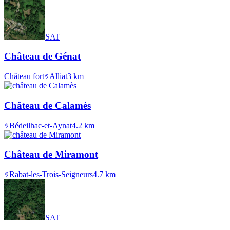
SAT
Château de Génat
Château fort
Alliat
3
km
Château de Calamès
Bédeilhac-et-Aynat
4.2
km
Château de Miramont
Rabat-les-Trois-Seigneurs
4.7
km
SAT