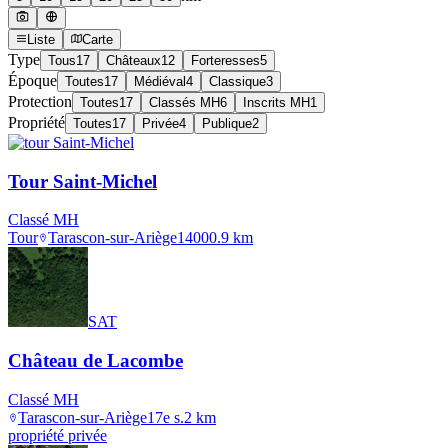
Liste
Carte
Type
Tous
17
Châteaux
12
Forteresses
5
Époque
Toutes
17
Médiéval
4
Classique
3
Protection
Toutes
17
Classés MH
6
Inscrits MH
1
Propriété
Toutes
17
Privée
4
Publique
2
Tour Saint-Michel
Classé MH
Tour
Tarascon-sur-Ariège
1400
0.9
km
SAT
Château de Lacombe
Classé MH
Tarascon-sur-Ariège
17e s.
2
km
propriété privée