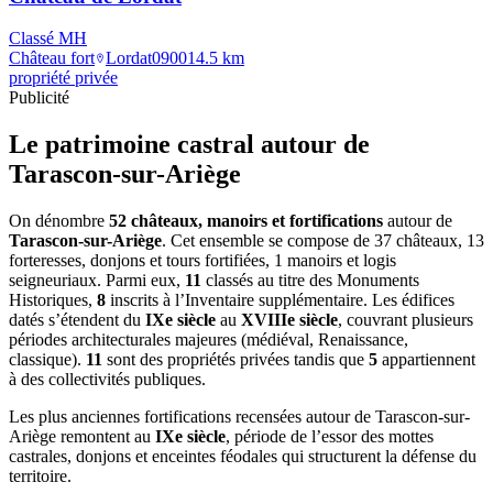
Classé MH
Château fort
Lordat
0900
14.5
km
propriété privée
Publicité
Le patrimoine castral autour de
Tarascon-sur-Ariège
On dénombre
52 châteaux, manoirs et fortifications
autour de
Tarascon-sur-Ariège
. Cet ensemble se compose de 37 châteaux, 13
forteresses, donjons et tours fortifiées, 1 manoirs et logis
seigneuriaux. Parmi eux,
11
classés au titre des Monuments
Historiques,
8
inscrits à l’Inventaire supplémentaire. Les édifices
datés s’étendent du
IXe siècle
au
XVIIIe siècle
, couvrant plusieurs
périodes architecturales majeures (médiéval, Renaissance,
classique).
11
sont des propriétés privées tandis que
5
appartiennent
à des collectivités publiques.
Les plus anciennes fortifications recensées autour de Tarascon-sur-
Ariège remontent au
IXe siècle
, période de l’essor des mottes
castrales, donjons et enceintes féodales qui structurent la défense du
territoire.