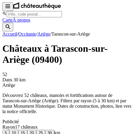
Carte
À propos
Accueil
/
Occitanie
/
Ariège
/
Tarascon-sur-Ariège
Châteaux à
Tarascon-sur-
Ariège
(
09400
)
52
Dans 30 km
Ariège
Découvrez
52
château
x
, manoir
s
et fortifications autour de
Tarascon-sur-Ariège
(
Ariège
). Filtrez par rayon (5 à 30 km) et par
statut Monument Historique. Dates de construction, photos, lien vers
la notice officielle.
Publicité
Rayon
17
château
x
km
5
10
15
20
25
30