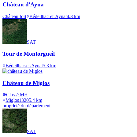
Château d'Ayna
Château fort
Bédeilhac-et-Aynat
4.8
km
SAT
Tour de Montorgueil
Bédeilhac-et-Aynat
5.3
km
Château de Miglos
Classé MH
Miglos
1320
5.4
km
propriété du département
SAT