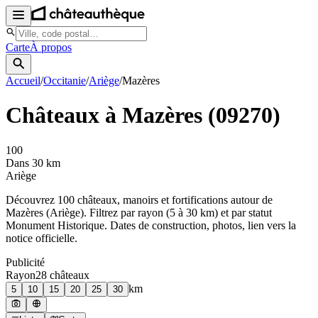
Carte
À propos
Accueil
/
Occitanie
/
Ariège
/
Mazères
Châteaux à
Mazères
(
09270
)
100
Dans 30 km
Ariège
Découvrez
100
château
x
, manoir
s
et fortifications autour de
Mazères
(
Ariège
). Filtrez par rayon (5 à 30 km) et par statut
Monument Historique. Dates de construction, photos, lien vers la
notice officielle.
Publicité
Rayon
28
château
x
km
5
10
15
20
25
30