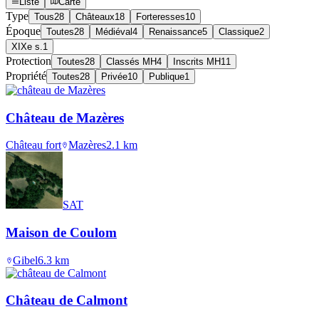
Liste
Carte
Type
Tous
28
Châteaux
18
Forteresses
10
Époque
Toutes
28
Médiéval
4
Renaissance
5
Classique
2
XIXe s.
1
Protection
Toutes
28
Classés MH
4
Inscrits MH
11
Propriété
Toutes
28
Privée
10
Publique
1
Château de Mazères
Château fort
Mazères
2.1
km
SAT
Maison de Coulom
Gibel
6.3
km
Château de Calmont