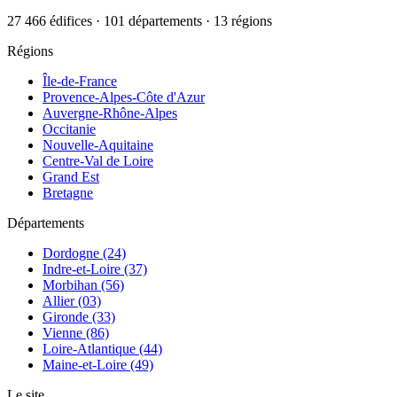
27 466 édifices · 101 départements · 13 régions
Régions
Île-de-France
Provence-Alpes-Côte d'Azur
Auvergne-Rhône-Alpes
Occitanie
Nouvelle-Aquitaine
Centre-Val de Loire
Grand Est
Bretagne
Départements
Dordogne (24)
Indre-et-Loire (37)
Morbihan (56)
Allier (03)
Gironde (33)
Vienne (86)
Loire-Atlantique (44)
Maine-et-Loire (49)
Le site