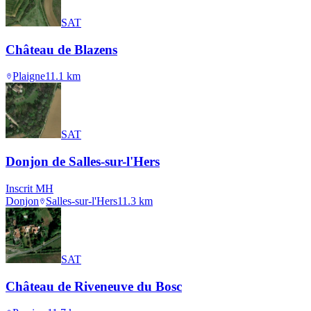
SAT
Château de Blazens
Plaigne
11.1
km
SAT
Donjon de Salles-sur-l'Hers
Inscrit MH
Donjon
Salles-sur-l'Hers
11.3
km
SAT
Château de Riveneuve du Bosc