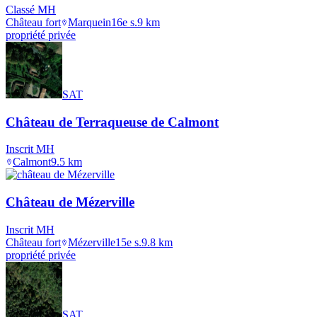
Classé MH
Château fort
Marquein
16e s.
9
km
propriété privée
SAT
Château de Terraqueuse de Calmont
Inscrit MH
Calmont
9.5
km
Château de Mézerville
Inscrit MH
Château fort
Mézerville
15e s.
9.8
km
propriété privée
SAT