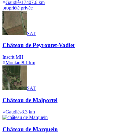
Gaudiès
1740
7.6
km
propriété privée
SAT
Château de Peyroutet-Vadier
Inscrit MH
Montaut
8.1
km
SAT
Château de Malportel
Gaudiès
8.3
km
Château de Marquein