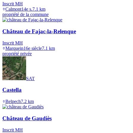
Inscrit MH
Calmont
14e s.
7.1
km
propriété de la commune
Château de Fajac-la-Relenque
Inscrit MH
Marquein
16e siècle
7.1
km
propriété privée
SAT
Castella
Belpech
7.2
km
Château de Gaudiès
Inscrit MH