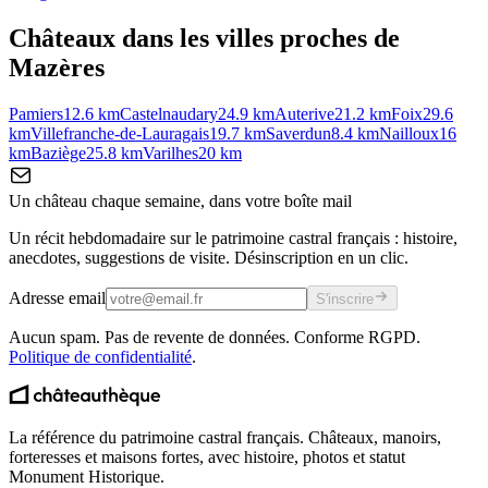
Châteaux dans les villes proches de
Mazères
Pamiers
12.6
km
Castelnaudary
24.9
km
Auterive
21.2
km
Foix
29.6
km
Villefranche-de-Lauragais
19.7
km
Saverdun
8.4
km
Nailloux
16
km
Baziège
25.8
km
Varilhes
20
km
Un château chaque semaine, dans votre boîte mail
Un récit hebdomadaire sur le patrimoine castral français : histoire,
anecdotes, suggestions de visite. Désinscription en un clic.
Adresse email
S'inscrire
Aucun spam. Pas de revente de données. Conforme RGPD.
Politique de confidentialité
.
La référence du patrimoine castral français. Châteaux, manoirs,
forteresses et maisons fortes, avec histoire, photos et statut
Monument Historique.