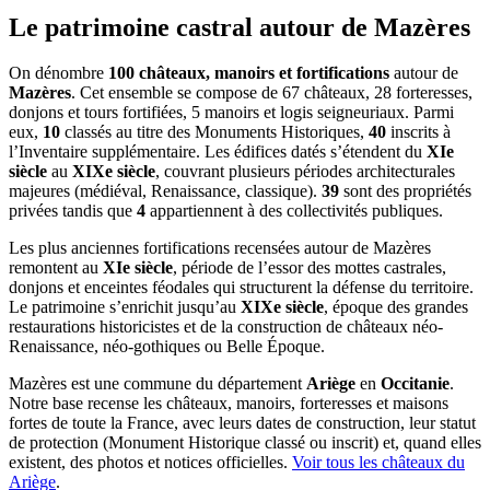
Le patrimoine castral autour de
Mazères
On dénombre
100 châteaux, manoirs et fortifications
autour de
Mazères
. Cet ensemble se compose de 67 châteaux, 28 forteresses,
donjons et tours fortifiées, 5 manoirs et logis seigneuriaux. Parmi
eux,
10
classés au titre des Monuments Historiques,
40
inscrits à
l’Inventaire supplémentaire. Les édifices datés s’étendent du
XIe
siècle
au
XIXe siècle
, couvrant plusieurs périodes architecturales
majeures (médiéval, Renaissance, classique).
39
sont des propriétés
privées tandis que
4
appartiennent à des collectivités publiques.
Les plus anciennes fortifications recensées autour de Mazères
remontent au
XIe siècle
, période de l’essor des mottes castrales,
donjons et enceintes féodales qui structurent la défense du territoire.
Le patrimoine s’enrichit jusqu’au
XIXe siècle
, époque des grandes
restaurations historicistes et de la construction de châteaux néo-
Renaissance, néo-gothiques ou Belle Époque.
Mazères
est une commune du département
Ariège
en
Occitanie
.
Notre base recense les châteaux, manoirs, forteresses et maisons
fortes de toute la France, avec leurs dates de construction, leur statut
de protection (Monument Historique classé ou inscrit) et, quand elles
existent, des photos et notices officielles.
Voir tous les châteaux du
Ariège
.