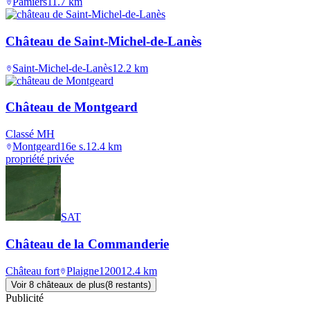
Pamiers
11.7
km
Château de Saint-Michel-de-Lanès
Saint-Michel-de-Lanès
12.2
km
Château de Montgeard
Classé MH
Montgeard
16e s.
12.4
km
propriété privée
SAT
Château de la Commanderie
Château fort
Plaigne
1200
12.4
km
Voir
8
château
x
de plus
(
8
restant
s
)
Publicité