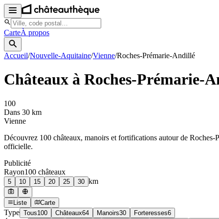
Carte
À propos
Accueil
/
Nouvelle-Aquitaine
/
Vienne
/
Roches-Prémarie-Andillé
Châteaux à
Roches-Prémarie-An
100
Dans 30 km
Vienne
Découvrez
100
château
x
, manoir
s
et fortifications autour de
Roches-P
officielle.
Publicité
Rayon
100
château
x
km
5
10
15
20
25
30
Liste
Carte
Type
Tous
100
Châteaux
64
Manoirs
30
Forteresses
6