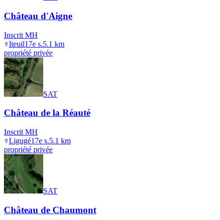
Château d'Aigne
Inscrit MH
Iteuil
17e s.
5.1
km
propriété privée
SAT
Château de la Réauté
Inscrit MH
Ligugé
17e s.
5.1
km
propriété privée
SAT
Château de Chaumont