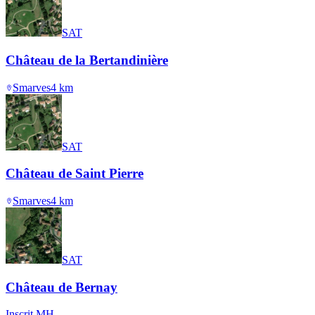
SAT
Château de la Bertandinière
Smarves
4
km
SAT
Château de Saint Pierre
Smarves
4
km
SAT
Château de Bernay
Inscrit MH