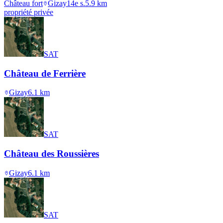
Château fort
Gizay
14e s.
5.9
km
propriété privée
SAT
Château de Ferrière
Gizay
6.1
km
SAT
Château des Roussières
Gizay
6.1
km
SAT