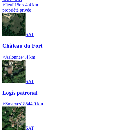
Iteuil
15e s.
4.4
km
propriété privée
SAT
Château du Fort
Aslonnes
4.4
km
SAT
Logis patronal
Smarves
1854
4.9
km
SAT