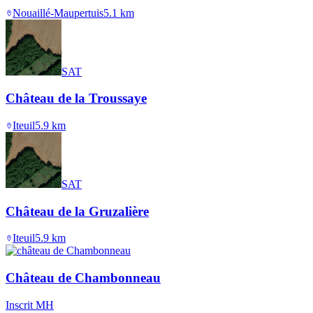
Nouaillé-Maupertuis
5.1
km
SAT
Château de la Troussaye
Iteuil
5.9
km
SAT
Château de la Gruzalière
Iteuil
5.9
km
Château de Chambonneau
Inscrit MH