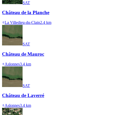
SAT
Château de la Planche
La Villedieu-du-Clain
2.4
km
SAT
Château de Mauroc
Aslonnes
3.4
km
SAT
Château de Laverré
Aslonnes
3.4
km