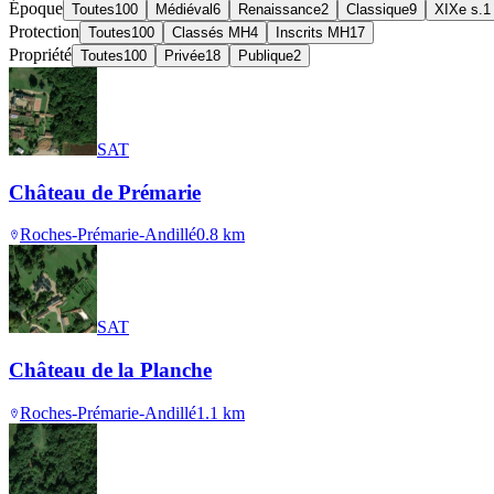
Époque
Toutes
100
Médiéval
6
Renaissance
2
Classique
9
XIXe s.
1
Protection
Toutes
100
Classés MH
4
Inscrits MH
17
Propriété
Toutes
100
Privée
18
Publique
2
SAT
Château de Prémarie
Roches-Prémarie-Andillé
0.8
km
SAT
Château de la Planche
Roches-Prémarie-Andillé
1.1
km