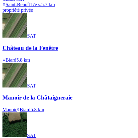
Saint-Benoît
17e s.
5.7
km
propriété privée
SAT
Château de la Fenêtre
Biard
5.8
km
SAT
Manoir de la Châtaigneraie
Manoir
Biard
5.8
km
SAT