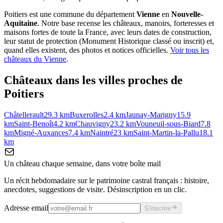
Poitiers
est une commune du département
Vienne
en
Nouvelle-
Aquitaine
. Notre base recense les châteaux, manoirs, forteresses et
maisons fortes de toute la France, avec leurs dates de construction,
leur statut de protection (Monument Historique classé ou inscrit) et,
quand elles existent, des photos et notices officielles.
Voir tous les
châteaux du
Vienne
.
Châteaux dans les villes proches de
Poitiers
Châtellerault
29.3
km
Buxerolles
2.4
km
Jaunay-Marigny
15.9
km
Saint-Benoît
4.2
km
Chauvigny
23.2
km
Vouneuil-sous-Biard
7.8
km
Migné-Auxances
7.4
km
Naintré
23
km
Saint-Martin-la-Pallu
18.1
km
Un château chaque semaine, dans votre boîte mail
Un récit hebdomadaire sur le patrimoine castral français : histoire,
anecdotes, suggestions de visite. Désinscription en un clic.
Adresse email
S'inscrire