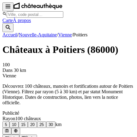
Carte
À propos
Accueil
/
Nouvelle-Aquitaine
/
Vienne
/
Poitiers
Châteaux à
Poitiers
(
86000
)
100
Dans 30 km
Vienne
Découvrez
100
château
x
, manoir
s
et fortifications autour de
Poitiers
(
Vienne
). Filtrez par rayon (5 à 30 km) et par statut Monument
Historique. Dates de construction, photos, lien vers la notice
officielle.
Publicité
Rayon
100
château
x
km
5
10
15
20
25
30