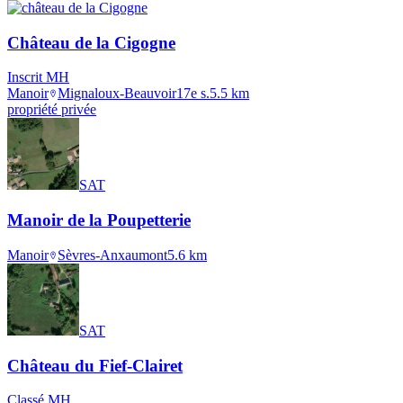
Château de la Cigogne
Inscrit MH
Manoir
Mignaloux-Beauvoir
17e s.
5.5
km
propriété privée
SAT
Manoir de la Poupetterie
Manoir
Sèvres-Anxaumont
5.6
km
SAT
Château du Fief-Clairet
Classé MH