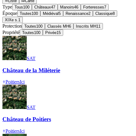
Liste
Carte
Type
Tous
100
Châteaux
47
Manoirs
46
Forteresses
7
Époque
Toutes
100
Médiéval
5
Renaissance
2
Classique
8
XIXe s.
1
Protection
Toutes
100
Classés MH
6
Inscrits MH
11
Propriété
Toutes
100
Privée
15
SAT
Château de la Miléterie
Poitiers
Ici
SAT
Château de Poitiers
Poitiers
Ici