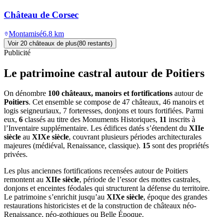
Château de Corsec
Montamisé
6.8
km
Voir
20
château
x
de plus
(
80
restant
s
)
Publicité
Le patrimoine castral autour de
Poitiers
On dénombre
100 châteaux, manoirs et fortifications
autour de
Poitiers
. Cet ensemble se compose de 47 châteaux, 46 manoirs et
logis seigneuriaux, 7 forteresses, donjons et tours fortifiées. Parmi
eux,
6
classés au titre des Monuments Historiques,
11
inscrits à
l’Inventaire supplémentaire. Les édifices datés s’étendent du
XIIe
siècle
au
XIXe siècle
, couvrant plusieurs périodes architecturales
majeures (médiéval, Renaissance, classique).
15
sont des propriétés
privées.
Les plus anciennes fortifications recensées autour de Poitiers
remontent au
XIIe siècle
, période de l’essor des mottes castrales,
donjons et enceintes féodales qui structurent la défense du territoire.
Le patrimoine s’enrichit jusqu’au
XIXe siècle
, époque des grandes
restaurations historicistes et de la construction de châteaux néo-
Renaissance, néo-gothiques ou Belle Époque.