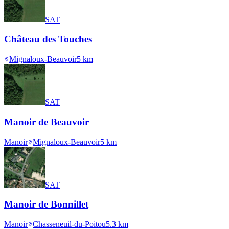
SAT
Château des Touches
Mignaloux-Beauvoir
5
km
SAT
Manoir de Beauvoir
Manoir
Mignaloux-Beauvoir
5
km
SAT
Manoir de Bonnillet
Manoir
Chasseneuil-du-Poitou
5.3
km