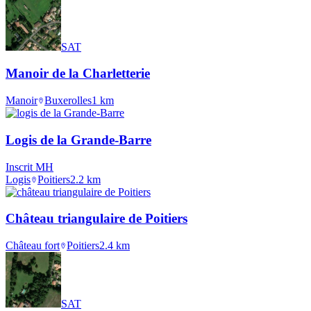
SAT
Manoir de la Charletterie
Manoir
Buxerolles
1
km
Logis de la Grande-Barre
Inscrit MH
Logis
Poitiers
2.2
km
Château triangulaire de Poitiers
Château fort
Poitiers
2.4
km
SAT