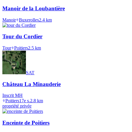
Manoir de la Loubantière
Manoir
Buxerolles
2.4
km
Tour du Cordier
Tour
Poitiers
2.5
km
SAT
Château La Minauderie
Inscrit MH
Poitiers
17e s.
2.8
km
propriété privée
Enceinte de Poitiers