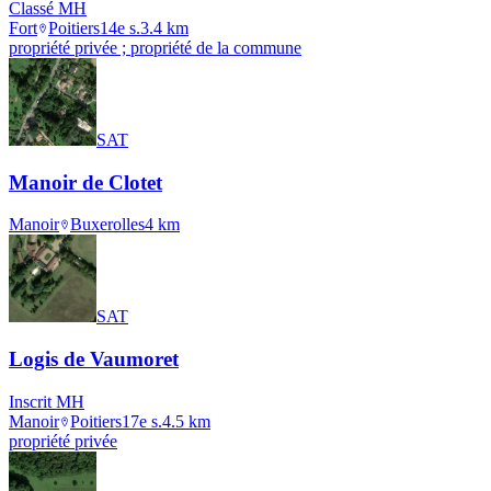
Classé MH
Fort
Poitiers
14e s.
3.4
km
propriété privée ; propriété de la commune
SAT
Manoir de Clotet
Manoir
Buxerolles
4
km
SAT
Logis de Vaumoret
Inscrit MH
Manoir
Poitiers
17e s.
4.5
km
propriété privée