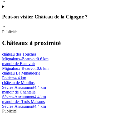
Peut-on visiter Château de la Cigogne ?
Publicité
Châteaux à proximité
château des Touches
Mignaloux-Beauvoir
0.6
km
manoir de Beauvoir
Mignaloux-Beauvoir
0.6
km
château La Minauderie
Poitiers
4.4
km
château de Moulins
Sèvres-Anxaumont
4.4
km
manoir de Chantelle
Sèvres-Anxaumont
4.4
km
manoir des Trois Maisons
Sèvres-Anxaumont
4.4
km
Publicité