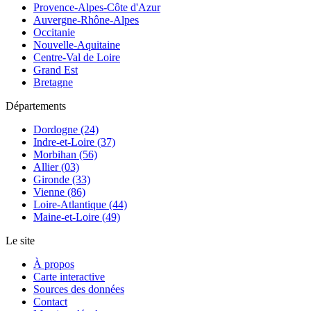
Provence-Alpes-Côte d'Azur
Auvergne-Rhône-Alpes
Occitanie
Nouvelle-Aquitaine
Centre-Val de Loire
Grand Est
Bretagne
Départements
Dordogne (24)
Indre-et-Loire (37)
Morbihan (56)
Allier (03)
Gironde (33)
Vienne (86)
Loire-Atlantique (44)
Maine-et-Loire (49)
Le site
À propos
Carte interactive
Sources des données
Contact