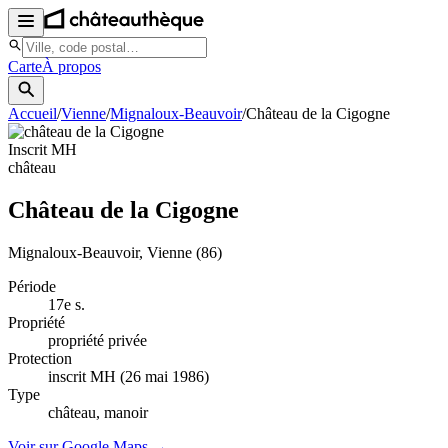
Carte
À propos
Accueil
/
Vienne
/
Mignaloux-Beauvoir
/
Château de la Cigogne
Inscrit MH
château
Château de la Cigogne
Mignaloux-Beauvoir
, Vienne
(86)
Période
17e s.
Propriété
propriété privée
Protection
inscrit MH (26 mai 1986)
Type
château, manoir
Voir sur Google Maps →