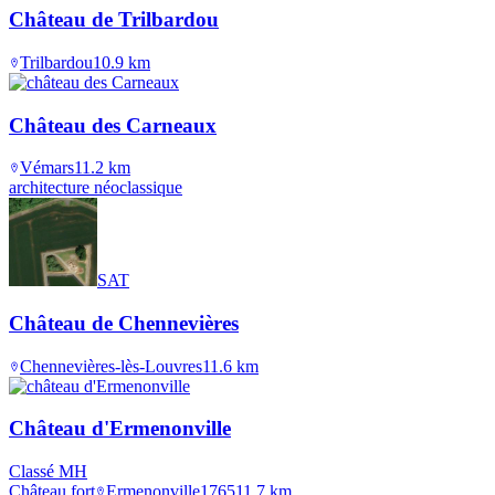
Château de Trilbardou
Trilbardou
10.9
km
Château des Carneaux
Vémars
11.2
km
architecture néoclassique
SAT
Château de Chennevières
Chennevières-lès-Louvres
11.6
km
Château d'Ermenonville
Classé MH
Château fort
Ermenonville
1765
11.7
km