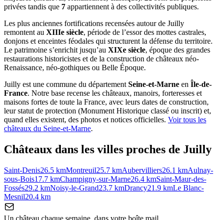
privées tandis que
7
appartiennent à des collectivités publiques.
Les plus anciennes fortifications recensées autour de Juilly
remontent au
XIIIe siècle
, période de l’essor des mottes castrales,
donjons et enceintes féodales qui structurent la défense du territoire.
Le patrimoine s’enrichit jusqu’au
XIXe siècle
, époque des grandes
restaurations historicistes et de la construction de châteaux néo-
Renaissance, néo-gothiques ou Belle Époque.
Juilly
est une commune du département
Seine-et-Marne
en
Île-de-
France
. Notre base recense les châteaux, manoirs, forteresses et
maisons fortes de toute la France, avec leurs dates de construction,
leur statut de protection (Monument Historique classé ou inscrit) et,
quand elles existent, des photos et notices officielles.
Voir tous les
châteaux du
Seine-et-Marne
.
Châteaux dans les villes proches de
Juilly
Saint-Denis
26.5
km
Montreuil
25.7
km
Aubervilliers
26.1
km
Aulnay-
sous-Bois
17.7
km
Champigny-sur-Marne
26.4
km
Saint-Maur-des-
Fossés
29.2
km
Noisy-le-Grand
23.7
km
Drancy
21.9
km
Le Blanc-
Mesnil
20.4
km
Un château chaque semaine, dans votre boîte mail