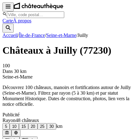
Carte
À propos
Accueil
/
Île-de-France
/
Seine-et-Marne
/
Juilly
Châteaux à
Juilly
(
77230
)
100
Dans 30 km
Seine-et-Marne
Découvrez
100
château
x
, manoir
s
et fortifications autour de
Juilly
(
Seine-et-Marne
). Filtrez par rayon (5 à 30 km) et par statut
Monument Historique. Dates de construction, photos, lien vers la
notice officielle.
Publicité
Rayon
48
château
x
km
5
10
15
20
25
30