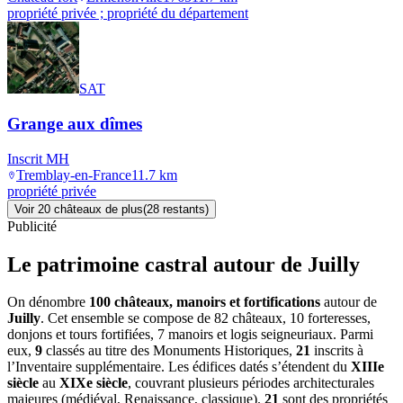
propriété privée ; propriété du département
SAT
Grange aux dîmes
Inscrit MH
Tremblay-en-France
11.7
km
propriété privée
Voir
20
château
x
de plus
(
28
restant
s
)
Publicité
Le patrimoine castral autour de
Juilly
On dénombre
100 châteaux, manoirs et fortifications
autour de
Juilly
. Cet ensemble se compose de 82 châteaux, 10 forteresses,
donjons et tours fortifiées, 7 manoirs et logis seigneuriaux. Parmi
eux,
9
classés au titre des Monuments Historiques,
21
inscrits à
l’Inventaire supplémentaire. Les édifices datés s’étendent du
XIIIe
siècle
au
XIXe siècle
, couvrant plusieurs périodes architecturales
majeures (médiéval, Renaissance, classique).
21
sont des propriétés