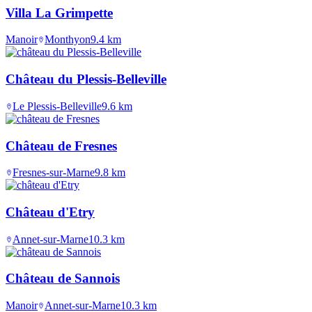
Villa La Grimpette
Manoir
Monthyon
9.4
km
Château du Plessis-Belleville
Le Plessis-Belleville
9.6
km
Château de Fresnes
Fresnes-sur-Marne
9.8
km
Château d'Etry
Annet-sur-Marne
10.3
km
Château de Sannois
Manoir
Annet-sur-Marne
10.3
km