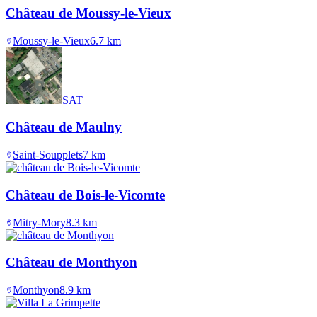
Château de Moussy-le-Vieux
Moussy-le-Vieux
6.7
km
SAT
Château de Maulny
Saint-Soupplets
7
km
Château de Bois-le-Vicomte
Mitry-Mory
8.3
km
Château de Monthyon
Monthyon
8.9
km