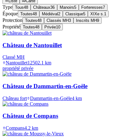
Liste
Carte
Type
Tous
48
Châteaux
36
Manoirs
5
Forteresses
7
Époque
Toutes
48
Médiéval
2
Classique
5
XIXe s.
1
Protection
Toutes
48
Classés MH
3
Inscrits MH
9
Propriété
Toutes
48
Privée
10
Château de Nantouillet
Classé MH
Nantouillet
1250
2.1
km
propriété privée
Château de Dammartin-en-Goële
Château fort
Dammartin-en-Goële
4
km
Château de Compans
Compans
4.2
km