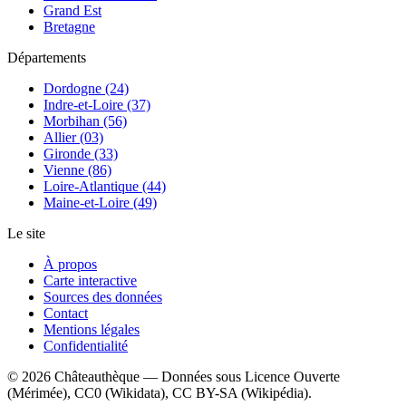
Grand Est
Bretagne
Départements
Dordogne (24)
Indre-et-Loire (37)
Morbihan (56)
Allier (03)
Gironde (33)
Vienne (86)
Loire-Atlantique (44)
Maine-et-Loire (49)
Le site
À propos
Carte interactive
Sources des données
Contact
Mentions légales
Confidentialité
©
2026
Châteauthèque — Données sous Licence Ouverte
(Mérimée), CC0 (Wikidata), CC BY-SA (Wikipédia).