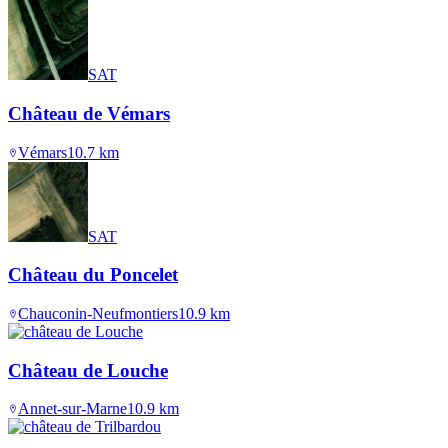
SAT
Château de Vémars
Vémars
10.7
km
SAT
Château du Poncelet
Chauconin-Neufmontiers
10.9
km
Château de Louche
Annet-sur-Marne
10.9
km