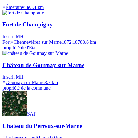
Émerainville
3.4
km
Fort de Champigny
Inscrit MH
Fort
Chennevières-sur-Marne
1872;1878
3.6
km
propriété de l'Etat
Château de Gournay-sur-Marne
Inscrit MH
Gournay-sur-Marne
3.7
km
propriété de la commune
SAT
Château du Perreux-sur-Marne
Le Perreux-sur-Marne
3.9
km