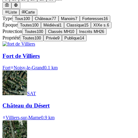
Liste
Carte
Type
Tous
100
Châteaux
77
Manoirs
7
Forteresses
16
Époque
Toutes
100
Médiéval
1
Classique
15
XIXe s.
6
Protection
Toutes
100
Classés MH
10
Inscrits MH
26
Propriété
Toutes
100
Privée
9
Publique
14
Fort de Villiers
Fort
Noisy-le-Grand
0.1
km
SAT
Château du Désert
Villiers-sur-Marne
0.9
km