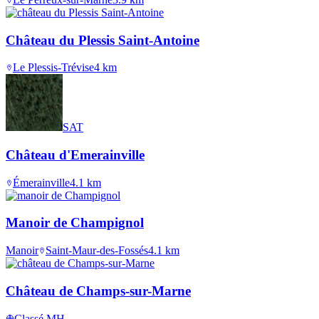
Château du Plessis Saint-Antoine
Le Plessis-Trévise
4
km
SAT
Château d'Emerainville
Émerainville
4.1
km
Manoir de Champignol
Manoir
Saint-Maur-des-Fossés
4.1
km
Château de Champs-sur-Marne
Classé MH