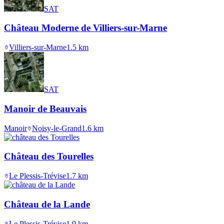
SAT
Château Moderne de Villiers-sur-Marne
Villiers-sur-Marne
1.5
km
SAT
Manoir de Beauvais
Manoir
Noisy-le-Grand
1.6
km
Château des Tourelles
Le Plessis-Trévise
1.7
km
Château de la Lande
Le Plessis-Trévise
1.9
km