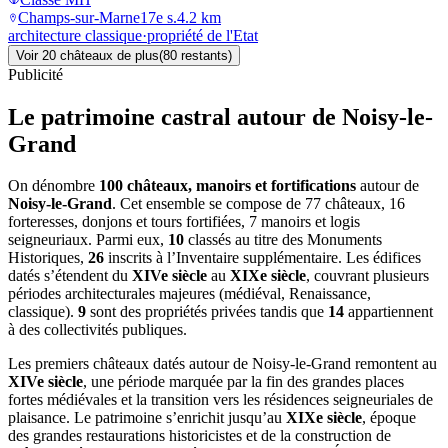
Champs-sur-Marne
17e s.
4.2
km
architecture classique
·
propriété de l'Etat
Voir
20
château
x
de plus
(
80
restant
s
)
Publicité
Le patrimoine castral autour de
Noisy-le-
Grand
On dénombre
100 châteaux, manoirs et fortifications
autour de
Noisy-le-Grand
. Cet ensemble se compose de 77 châteaux, 16
forteresses, donjons et tours fortifiées, 7 manoirs et logis
seigneuriaux. Parmi eux,
10
classés au titre des Monuments
Historiques,
26
inscrits à l’Inventaire supplémentaire. Les édifices
datés s’étendent du
XIVe siècle
au
XIXe siècle
, couvrant plusieurs
périodes architecturales majeures (médiéval, Renaissance,
classique).
9
sont des propriétés privées tandis que
14
appartiennent
à des collectivités publiques.
Les premiers châteaux datés autour de Noisy-le-Grand remontent au
XIVe siècle
, une période marquée par la fin des grandes places
fortes médiévales et la transition vers les résidences seigneuriales de
plaisance. Le patrimoine s’enrichit jusqu’au
XIXe siècle
, époque
des grandes restaurations historicistes et de la construction de