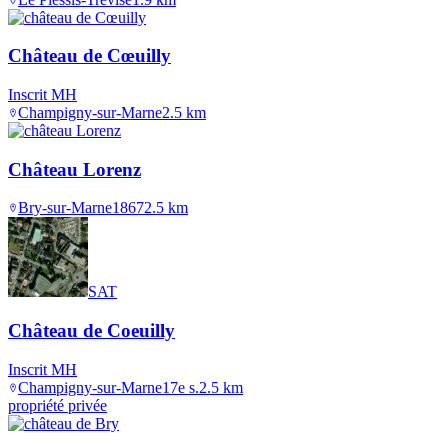
Château de Cœuilly
Inscrit MH
Champigny-sur-Marne
2.5
km
Château Lorenz
Bry-sur-Marne
1867
2.5
km
SAT
Château de Coeuilly
Inscrit MH
Champigny-sur-Marne
17e s.
2.5
km
propriété privée