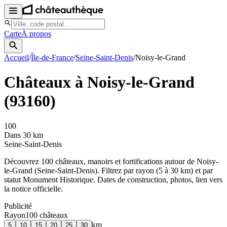
Carte
À propos
Accueil
/
Île-de-France
/
Seine-Saint-Denis
/
Noisy-le-Grand
Châteaux à
Noisy-le-Grand
(
93160
)
100
Dans 30 km
Seine-Saint-Denis
Découvrez
100
château
x
, manoir
s
et fortifications autour de
Noisy-
le-Grand
(
Seine-Saint-Denis
). Filtrez par rayon (5 à 30 km) et par
statut Monument Historique. Dates de construction, photos, lien vers
la notice officielle.
Publicité
Rayon
100
château
x
km
5
10
15
20
25
30