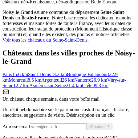
châteaux néo-Renaissance, néo-gothiques ou Belle Époque.
Noisy-le-Grand
est une commune du département
Seine-Saint-
Denis
en
Île-de-France
. Notre base recense les châteaux, manoirs,
forteresses et maisons fortes de toute la France, avec leurs dates de
construction, leur statut de protection (Monument Historique classé
ou inscrit) et, quand elles existent, des photos et notices officielles.
Voir tous les châteaux du
Seine-Saint-Denis
.
Châteaux dans les villes proches de
Noisy-
le-Grand
Paris
15.6
km
Saint-Denis
18.2
km
Boulogne-Billancourt
22.9
km
Montreuil
8.5
km
Argenteuil
26
km
Nanterre
26.9
km
Vitry-sur-
Seine
12.7
km
Asnières-sur-Seine
21.4
km
Créteil
9.3
km
Un château chaque semaine, dans votre boîte mail
Un récit hebdomadaire sur le patrimoine castral français : histoire,
anecdotes, suggestions de visite. Désinscription en un clic.
Adresse email
S'inscrire
Aucun spam. Pas de revente de données. Conforme RGPD.