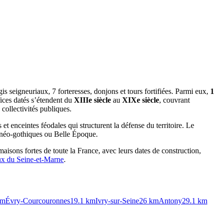
s seigneuriaux, 7 forteresses, donjons et tours fortifiées. Parmi eux,
1
fices datés s’étendent du
XIIIe siècle
au
XIXe siècle
, couvrant
collectivités publiques.
 et enceintes féodales qui structurent la défense du territoire. Le
, néo-gothiques ou Belle Époque.
maisons fortes de toute la France, avec leurs dates de construction,
aux du
Seine-et-Marne
.
m
Évry-Courcouronnes
19.1
km
Ivry-sur-Seine
26
km
Antony
29.1
km