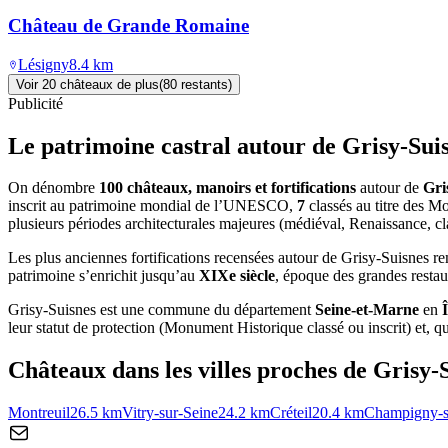
Château de Grande Romaine
Lésigny
8.4
km
Voir
20
château
x
de plus
(
80
restant
s
)
Publicité
Le patrimoine castral autour de
Grisy-Sui
On dénombre
100 châteaux, manoirs et fortifications
autour de
Gri
inscrit au patrimoine mondial de l’UNESCO,
7
classés au titre des 
plusieurs périodes architecturales majeures (médiéval, Renaissance, c
Les plus anciennes fortifications recensées autour de Grisy-Suisnes 
patrimoine s’enrichit jusqu’au
XIXe siècle
, époque des grandes restau
Grisy-Suisnes
est une commune du département
Seine-et-Marne
en
leur statut de protection (Monument Historique classé ou inscrit) et, qua
Châteaux dans les villes proches de
Grisy-
Montreuil
26.5
km
Vitry-sur-Seine
24.2
km
Créteil
20.4
km
Champigny-s