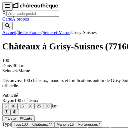
Carte
À propos
Accueil
/
Île-de-France
/
Seine-et-Marne
/
Grisy-Suisnes
Châteaux à
Grisy-Suisnes
(
7716
100
Dans 30 km
Seine-et-Marne
Découvrez
100
château
x
, manoir
s
et fortifications autour de
Grisy-Su
officielle.
Publicité
Rayon
100
château
x
km
5
10
15
20
25
30
Liste
Carte
Type
Tous
100
Châteaux
77
Manoirs
16
Forteresses
7