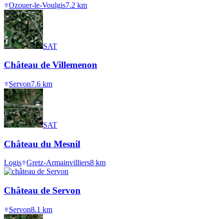
Ozouer-le-Voulgis
7.2
km
SAT
Château de Villemenon
Servon
7.6
km
SAT
Château du Mesnil
Logis
Gretz-Armainvilliers
8
km
Château de Servon
Servon
8.1
km