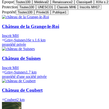
Époque
Toutes
100
Médiéval
2
Renaissance
2
Classique
8
XIXe s.
2
Protection
Toutes
100
UNESCO
1
Classés MH
6
Inscrits MH
17
Propriété
Toutes
100
Privée
16
Publique
1
Château de la Grange-le-Roi
Inscrit MH
Grisy-Suisnes
16e s.
1.6
km
propriété privée
Château de Suisnes
Inscrit MH
Grisy-Suisnes
1.7
km
propriété d'une société privée
Château de Coubert
Coubert
2
km