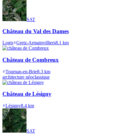
SAT
Château du Val des Dames
Logis
Gretz-Armainvilliers
8.1
km
Château de Combreux
Tournan-en-Brie
8.3
km
architecture néoclassique
Château de Lésigny
Lésigny
8.4
km
SAT