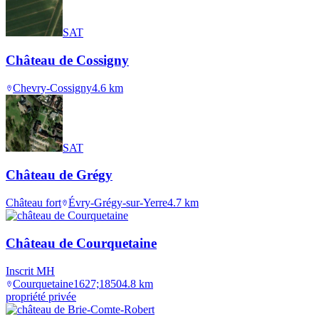
SAT
Château de Cossigny
Chevry-Cossigny
4.6
km
SAT
Château de Grégy
Château fort
Évry-Grégy-sur-Yerre
4.7
km
Château de Courquetaine
Inscrit MH
Courquetaine
1627;1850
4.8
km
propriété privée