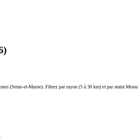
6
)
isnes
(
Seine-et-Marne
). Filtrez par rayon (5 à 30 km) et par statut Monu