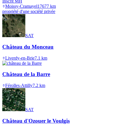
Inscrit MH
Moissy-Cramayel
1767
7
km
propriété d'une société privée
SAT
Château du Monceau
Liverdy-en-Brie
7.1
km
Château de la Barre
Férolles-Attilly
7.2
km
SAT
Château d'Ozouer le Voulgis