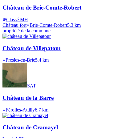
Château de Brie-Comte-Robert
Classé MH
Château fort
Brie-Comte-Robert
5.3
km
propriété de la commune
Château de Villepatour
Presles-en-Brie
5.4
km
SAT
Château de la Barre
Férolles-Attilly
6.7
km
Château de Cramayel