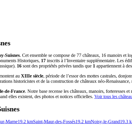
snes
sy-Suisnes
. Cet ensemble se compose de 77 châteaux, 16 manoirs et logi
Monuments Historiques,
17
inscrits à l’Inventaire supplémentaire. Les édi
lassique).
16
sont des propriétés privées tandis que
1
appartiennent à des 
remontent au
XIIIe siècle
, période de l’essor des mottes castrales, donjons
rations historicistes et de la construction de châteaux néo-Renaissance
Île-de-France
. Notre base recense les châteaux, manoirs, forteresses et 
nd elles existent, des photos et notices officielles.
Voir tous les châte
Suisnes
ur-Marne
19.2
km
Saint-Maur-des-Fossés
19.2
km
Noisy-le-Grand
19.3
k