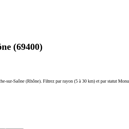
ône
(
69400
)
che-sur-Saône
(
Rhône
). Filtrez par rayon (5 à 30 km) et par statut Mon