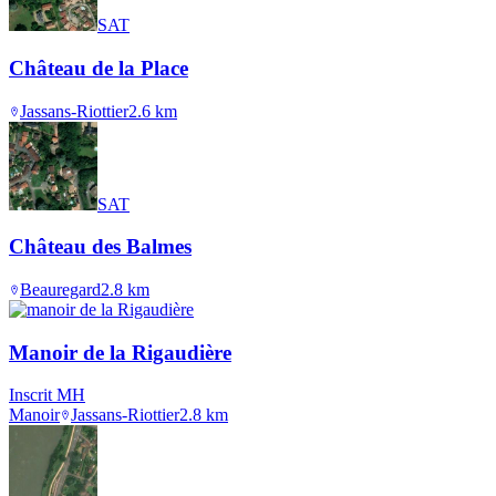
SAT
Château de la Place
Jassans-Riottier
2.6
km
SAT
Château des Balmes
Beauregard
2.8
km
Manoir de la Rigaudière
Inscrit MH
Manoir
Jassans-Riottier
2.8
km