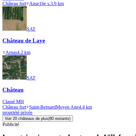
Château fort
Anse
16e s.
3.9
km
SAT
Château de Laye
Arnas
4.2
km
SAT
Château
Classé MH
Château fort
Saint-Bernard
Moyen Age
4.4
km
propriété privée
Voir
20
château
x
de plus
(
80
restant
s
)
Publicité