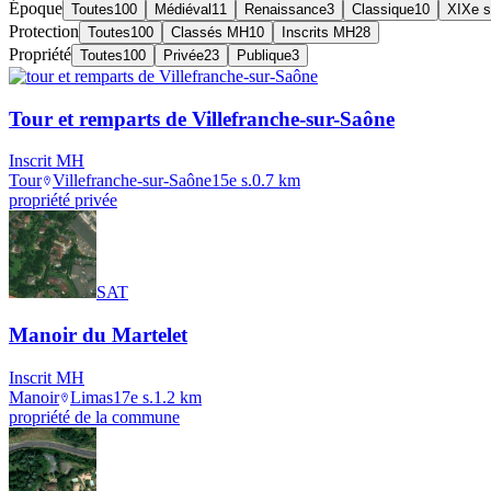
Époque
Toutes
100
Médiéval
11
Renaissance
3
Classique
10
XIXe s
Protection
Toutes
100
Classés MH
10
Inscrits MH
28
Propriété
Toutes
100
Privée
23
Publique
3
Tour et remparts de Villefranche-sur-Saône
Inscrit MH
Tour
Villefranche-sur-Saône
15e s.
0.7
km
propriété privée
SAT
Manoir du Martelet
Inscrit MH
Manoir
Limas
17e s.
1.2
km
propriété de la commune