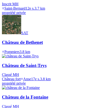
Inscrit MH
Saint-Bernard
12e s.
3.7
km
propriété privée
SAT
Château de Bethenet
Pommiers
3.8
km
Château de Saint-Trys
Classé MH
Château fort
Anse
17e s.
3.8
km
propriété privée
Château de la Fontaine
Classé MH