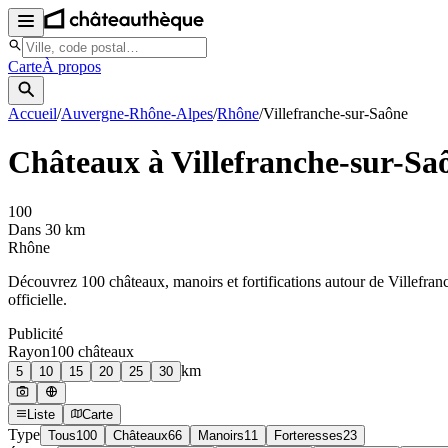
Carte
À propos
Accueil
/
Auvergne-Rhône-Alpes
/
Rhône
/
Villefranche-sur-Saône
Châteaux à
Villefranche-sur-Sa
100
Dans 30 km
Rhône
Découvrez
100
château
x
, manoir
s
et fortifications autour de
Villefran
officielle.
Publicité
Rayon
100
château
x
km
5
10
15
20
25
30
Liste
Carte
Type
Tous
100
Châteaux
66
Manoirs
11
Forteresses
23