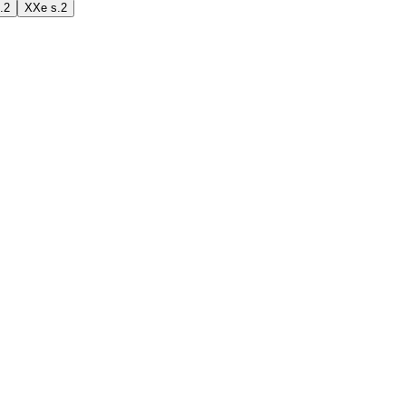
.
2
XXe s.
2