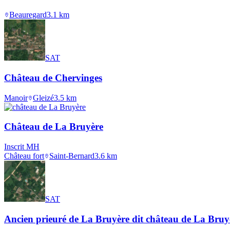
Beauregard
3.1
km
SAT
Château de Chervinges
Manoir
Gleizé
3.5
km
Château de La Bruyère
Inscrit MH
Château fort
Saint-Bernard
3.6
km
SAT
Ancien prieuré de La Bruyère dit château de La Bruy