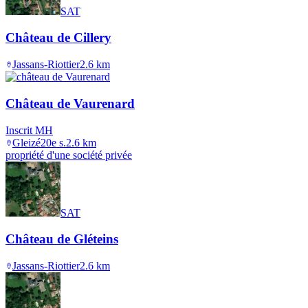
SAT
Château de Cillery
Jassans-Riottier
2.6
km
Château de Vaurenard
Inscrit MH
Gleizé
20e s.
2.6
km
propriété d'une société privée
SAT
Château de Gléteins
Jassans-Riottier
2.6
km