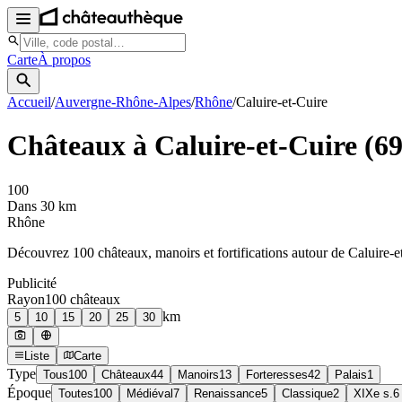
Carte
À propos
Accueil
/
Auvergne-Rhône-Alpes
/
Rhône
/
Caluire-et-Cuire
Châteaux à
Caluire-et-Cuire
(
6
100
Dans 30 km
Rhône
Découvrez
100
château
x
, manoir
s
et fortifications autour de
Caluire-e
Publicité
Rayon
100
château
x
km
5
10
15
20
25
30
Liste
Carte
Type
Tous
100
Châteaux
44
Manoirs
13
Forteresses
42
Palais
1
Époque
Toutes
100
Médiéval
7
Renaissance
5
Classique
2
XIXe s.
6