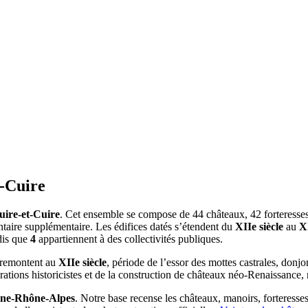
t-Cuire
uire-et-Cuire
. Cet ensemble se compose de 44 châteaux, 42 forteresses,
entaire supplémentaire. Les édifices datés s’étendent du
XIIe siècle
au
X
dis que
4
appartiennent à des collectivités publiques.
e remontent au
XIIe siècle
, période de l’essor des mottes castrales, donjo
rations historicistes et de la construction de châteaux néo-Renaissance
ne-Rhône-Alpes
. Notre base recense les châteaux, manoirs, forteresses