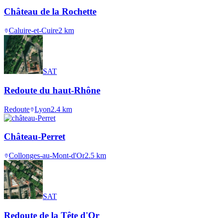
Château de la Rochette
Caluire-et-Cuire
2
km
SAT
Redoute du haut-Rhône
Redoute
Lyon
2.4
km
Château-Perret
Collonges-au-Mont-d'Or
2.5
km
SAT
Redoute de la Tête d'Or