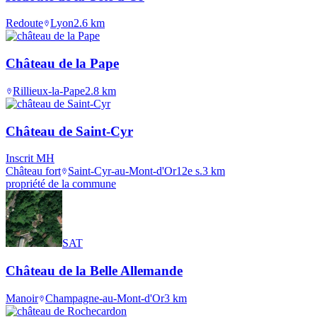
Redoute
Lyon
2.6
km
Château de la Pape
Rillieux-la-Pape
2.8
km
Château de Saint-Cyr
Inscrit MH
Château fort
Saint-Cyr-au-Mont-d'Or
12e s.
3
km
propriété de la commune
SAT
Château de la Belle Allemande
Manoir
Champagne-au-Mont-d'Or
3
km