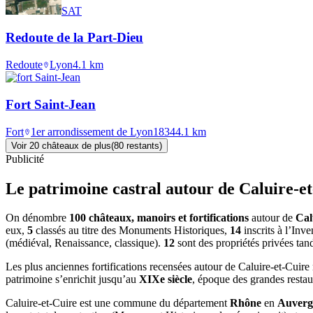
SAT
Redoute de la Part-Dieu
Redoute
Lyon
4.1
km
Fort Saint-Jean
Fort
1er arrondissement de Lyon
1834
4.1
km
Voir
20
château
x
de plus
(
80
restant
s
)
Publicité
Le patrimoine castral autour de
Caluire-e
On dénombre
100 châteaux, manoirs et fortifications
autour de
Cal
eux,
5
classés au titre des Monuments Historiques,
14
inscrits à l’Inv
(médiéval, Renaissance, classique).
12
sont des propriétés privées tan
Les plus anciennes fortifications recensées autour de Caluire-et-Cuir
patrimoine s’enrichit jusqu’au
XIXe siècle
, époque des grandes restau
Caluire-et-Cuire
est une commune du département
Rhône
en
Auverg