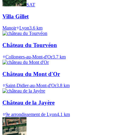
SAT
Villa Gillet
Manoir
Lyon
3.6
km
Château du Tourvéon
Collonges-au-Mont-d'Or
3.7
km
Château du Mont d'Or
Saint-Didier-au-Mont-d'Or
3.8
km
Château de la Jayère
9e arrondissement de Lyon
4.1
km