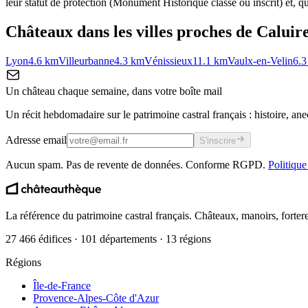
leur statut de protection (Monument Historique classé ou inscrit) et, qua
Châteaux dans les villes proches de
Caluir
Lyon
4.6
km
Villeurbanne
4.3
km
Vénissieux
11.1
km
Vaulx-en-Velin
6.3
Un château chaque semaine, dans votre boîte mail
Un récit hebdomadaire sur le patrimoine castral français : histoire, ane
Adresse email
S'inscrire
Aucun spam. Pas de revente de données. Conforme RGPD.
Politique
La référence du patrimoine castral français. Châteaux, manoirs, forter
27 466 édifices · 101 départements · 13 régions
Régions
Île-de-France
Provence-Alpes-Côte d'Azur