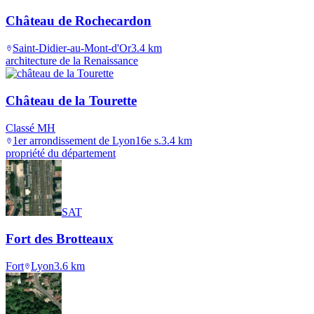
Château de Rochecardon
Saint-Didier-au-Mont-d'Or
3.4
km
architecture de la Renaissance
Château de la Tourette
Classé MH
1er arrondissement de Lyon
16e s.
3.4
km
propriété du département
SAT
Fort des Brotteaux
Fort
Lyon
3.6
km