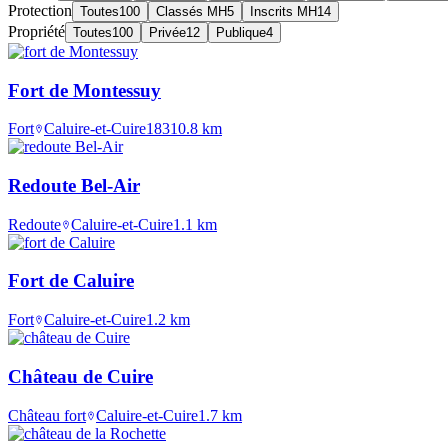
Protection
Toutes
100
Classés MH
5
Inscrits MH
14
Propriété
Toutes
100
Privée
12
Publique
4
Fort de Montessuy
Fort
Caluire-et-Cuire
1831
0.8
km
Redoute Bel-Air
Redoute
Caluire-et-Cuire
1.1
km
Fort de Caluire
Fort
Caluire-et-Cuire
1.2
km
Château de Cuire
Château fort
Caluire-et-Cuire
1.7
km