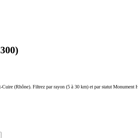
9300
)
t-Cuire
(
Rhône
). Filtrez par rayon (5 à 30 km) et par statut Monument Hi