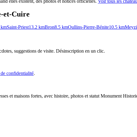
nd elles existent, des photos et notices officielles.
Voir tous les châte
e-et-Cuire
km
Saint-Priest
13.2
km
Bron
8.5
km
Oullins-Pierre-Bénite
10.5
km
Meyzi
cdotes, suggestions de visite. Désinscription en un clic.
 de confidentialité
.
esses et maisons fortes, avec histoire, photos et statut Monument Histori