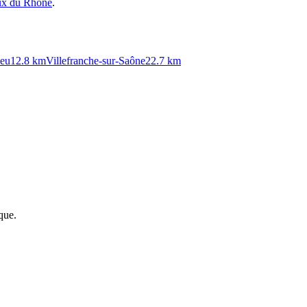
aux du
Rhône
.
eu
12.8
km
Villefranche-sur-Saône
22.7
km
que.