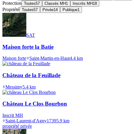
Protection
Toutes
57
Classés MH
1
Inscrits MH
18
Propriété
Toutes
57
Privée
14
Publique
1
SAT
Maison forte la Batie
Maison forte
Saint-Martin-en-Haut
4.4
km
Château de la Feuillade
Messimy
5.4
km
Château Le Clos Bourbon
Inscrit MH
Saint-Laurent-d'Agny
1739
5.9
km
propriété privée