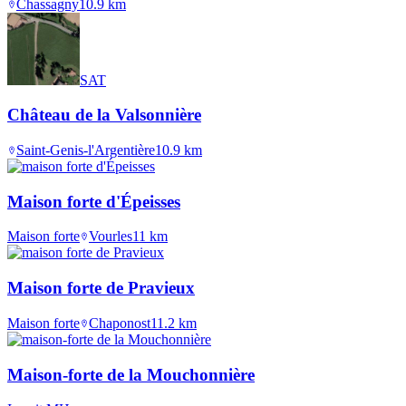
Chassagny
10.9
km
SAT
Château de la Valsonnière
Saint-Genis-l'Argentière
10.9
km
Maison forte d'Épeisses
Maison forte
Vourles
11
km
Maison forte de Pravieux
Maison forte
Chaponost
11.2
km
Maison-forte de la Mouchonnière