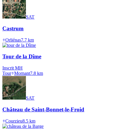
SAT
Castrum
Orliénas
7.7
km
Tour de la Dîme
Inscrit MH
Tour
Mornant
7.8
km
SAT
Château de Saint-Bonnet-le-Froid
Courzieu
8.5
km