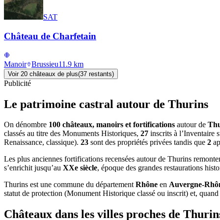
SAT
Château de Charfetain
Manoir
Brussieu
11.9
km
Voir
20
château
x
de plus
(
37
restant
s
)
Publicité
Le patrimoine castral autour de
Thurins
On dénombre
100 châteaux, manoirs et fortifications
autour de
Thu
classés au titre des Monuments Historiques,
27
inscrits à l’Inventaire
Renaissance, classique).
23
sont des propriétés privées tandis que
2
ap
Les plus anciennes fortifications recensées autour de Thurins remont
s’enrichit jusqu’au
XXe siècle
, époque des grandes restaurations hist
Thurins
est une commune du département
Rhône
en
Auvergne-Rhôn
statut de protection (Monument Historique classé ou inscrit) et, quand el
Châteaux dans les villes proches de
Thurin