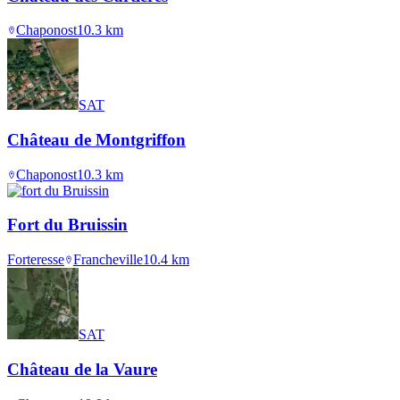
Chaponost
10.3
km
SAT
Château de Montgriffon
Chaponost
10.3
km
Fort du Bruissin
Forteresse
Francheville
10.4
km
SAT
Château de la Vaure