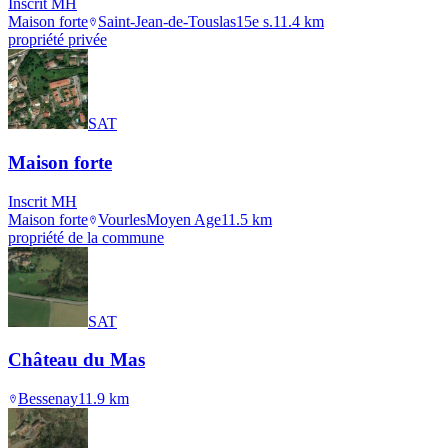
Inscrit MH
Maison forte
Saint-Jean-de-Touslas
15e s.
11.4
km
propriété privée
SAT
Maison forte
Inscrit MH
Maison forte
Vourles
Moyen Age
11.5
km
propriété de la commune
SAT
Château du Mas
Bessenay
11.9
km