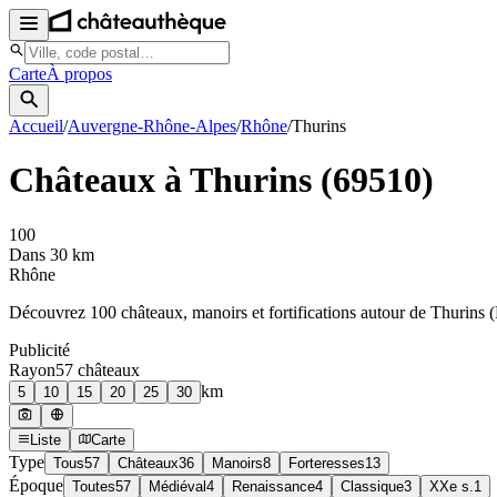
Carte
À propos
Accueil
/
Auvergne-Rhône-Alpes
/
Rhône
/
Thurins
Châteaux à
Thurins
(
69510
)
100
Dans 30 km
Rhône
Découvrez
100
château
x
, manoir
s
et fortifications autour de
Thurins
(
Publicité
Rayon
57
château
x
km
5
10
15
20
25
30
Liste
Carte
Type
Tous
57
Châteaux
36
Manoirs
8
Forteresses
13
Époque
Toutes
57
Médiéval
4
Renaissance
4
Classique
3
XXe s.
1