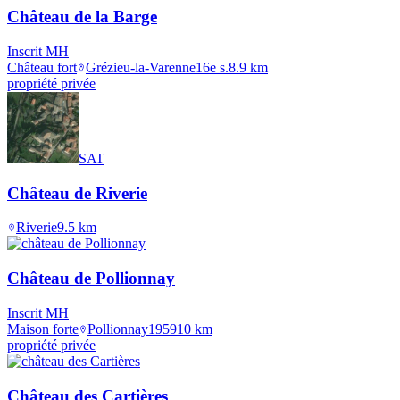
Château de la Barge
Inscrit MH
Château fort
Grézieu-la-Varenne
16e s.
8.9
km
propriété privée
SAT
Château de Riverie
Riverie
9.5
km
Château de Pollionnay
Inscrit MH
Maison forte
Pollionnay
1959
10
km
propriété privée
Château des Cartières