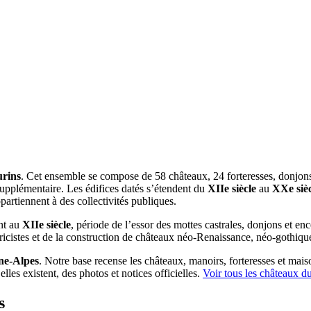
rins
. Cet ensemble se compose de 58 châteaux, 24 forteresses, donjons 
 supplémentaire. Les édifices datés s’étendent du
XIIe siècle
au
XXe sièc
partiennent à des collectivités publiques.
ent au
XIIe siècle
, période de l’essor des mottes castrales, donjons et enc
oricistes et de la construction de châteaux néo-Renaissance, néo-gothiq
e-Alpes
. Notre base recense les châteaux, manoirs, forteresses et maiso
les existent, des photos et notices officielles.
Voir tous les châteaux d
s