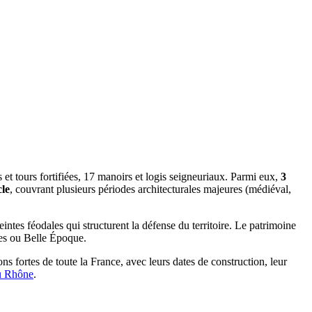
et tours fortifiées, 17 manoirs et logis seigneuriaux. Parmi eux,
3
le
, couvrant plusieurs périodes architecturales majeures (médiéval,
eintes féodales qui structurent la défense du territoire. Le patrimoine
ues ou Belle Époque.
ns fortes de toute la France, avec leurs dates de construction, leur
u
Rhône
.