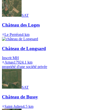
SAT
Château des Loges
Le Perréon
4
km
Château de Longsard
Inscrit MH
Arnas
1792
4.1
km
propriété d'une société privée
SAT
Château de Bussy
Saint-Julien
4.5
km