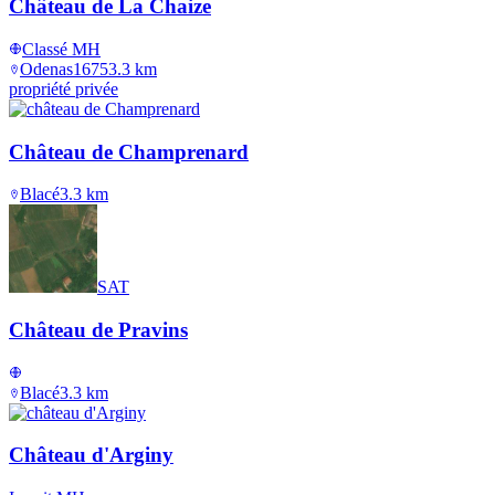
Château de La Chaize
Classé MH
Odenas
1675
3.3
km
propriété privée
Château de Champrenard
Blacé
3.3
km
SAT
Château de Pravins
Blacé
3.3
km
Château d'Arginy