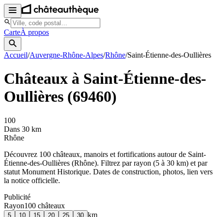
Carte
À propos
Accueil
/
Auvergne-Rhône-Alpes
/
Rhône
/
Saint-Étienne-des-Oullières
Châteaux à
Saint-Étienne-des-
Oullières
(
69460
)
100
Dans 30 km
Rhône
Découvrez
100
château
x
, manoir
s
et fortifications autour de
Saint-
Étienne-des-Oullières
(
Rhône
). Filtrez par rayon (5 à 30 km) et par
statut Monument Historique. Dates de construction, photos, lien vers
la notice officielle.
Publicité
Rayon
100
château
x
km
5
10
15
20
25
30