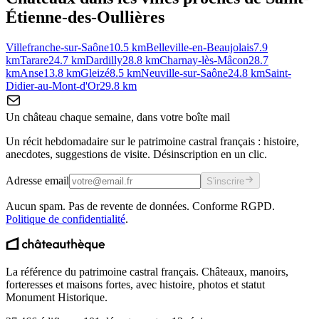
Étienne-des-Oullières
Villefranche-sur-Saône
10.5
km
Belleville-en-Beaujolais
7.9
km
Tarare
24.7
km
Dardilly
28.8
km
Charnay-lès-Mâcon
28.7
km
Anse
13.8
km
Gleizé
8.5
km
Neuville-sur-Saône
24.8
km
Saint-
Didier-au-Mont-d'Or
29.8
km
Un château chaque semaine, dans votre boîte mail
Un récit hebdomadaire sur le patrimoine castral français : histoire,
anecdotes, suggestions de visite. Désinscription en un clic.
Adresse email
S'inscrire
Aucun spam. Pas de revente de données. Conforme RGPD.
Politique de confidentialité
.
La référence du patrimoine castral français. Châteaux, manoirs,
forteresses et maisons fortes, avec histoire, photos et statut
Monument Historique.