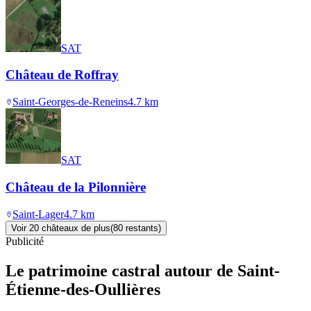
SAT
Château de Roffray
Saint-Georges-de-Reneins
4.7
km
SAT
Château de la Pilonnière
Saint-Lager
4.7
km
Voir
20
château
x
de plus
(
80
restant
s
)
Publicité
Le patrimoine castral autour de
Saint-
Étienne-des-Oullières