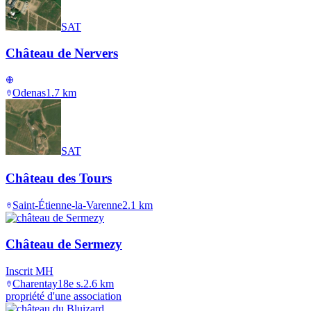
SAT
Château de Nervers
Odenas
1.7
km
SAT
Château des Tours
Saint-Étienne-la-Varenne
2.1
km
Château de Sermezy
Inscrit MH
Charentay
18e s.
2.6
km
propriété d'une association