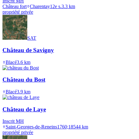
Inscrit MH
Château fort
Charentay
12e s.
3.3
km
propriété privée
SAT
Château de Savigny
Blacé
3.6
km
Château du Bost
Blacé
3.9
km
Château de Laye
Inscrit MH
Saint-Georges-de-Reneins
1760;1854
4
km
propriété privée