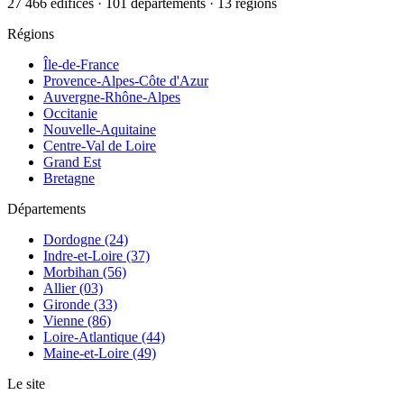
27 466 édifices · 101 départements · 13 régions
Régions
Île-de-France
Provence-Alpes-Côte d'Azur
Auvergne-Rhône-Alpes
Occitanie
Nouvelle-Aquitaine
Centre-Val de Loire
Grand Est
Bretagne
Départements
Dordogne (24)
Indre-et-Loire (37)
Morbihan (56)
Allier (03)
Gironde (33)
Vienne (86)
Loire-Atlantique (44)
Maine-et-Loire (49)
Le site