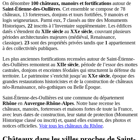
On dénombre
100 châteaux, manoirs et fortifications
autour de
Saint-Étienne-des-Oullières
. Cet ensemble se compose de 78
châteaux, 13 forteresses, donjons et tours fortifiées, 9 manoirs et
logis seigneuriaux. Parmi eux,
7
classés au titre des Monuments
Historiques,
22
inscrits à l’Inventaire supplémentaire. Les édifices
datés s’étendent du
XIIe siècle
au
XXe siècle
, couvrant plusieurs
périodes architecturales majeures (médiéval, Renaissance,
classique).
23
sont des propriétés privées tandis que
1
appartiennent
à des collectivités publiques.
Les plus anciennes fortifications recensées autour de Saint-Étienne-
des-Oullières remontent au
XIIe siècle
, période de l’essor des mottes
castrales, donjons et enceintes féodales qui structurent la défense du
territoire. Le patrimoine s’enrichit jusqu’au
XXe siècle
, époque des
grandes restaurations historicistes et de la construction de châteaux
néo-Renaissance, néo-gothiques ou Belle Époque.
Saint-Étienne-des-Oullières
est une commune du département
Rhône
en
Auvergne-Rhône-Alpes
. Notre base recense les
châteaux, manoirs, forteresses et maisons fortes de toute la France,
avec leurs dates de construction, leur statut de protection (Monument
Historique classé ou inscrit) et, quand elles existent, des photos et
notices officielles.
Voir tous les châteaux du
Rhône
.
Châteaux dans les villes proches de
Saint-