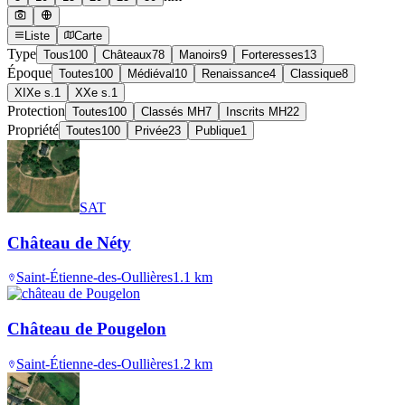
Liste
Carte
Type
Tous
100
Châteaux
78
Manoirs
9
Forteresses
13
Époque
Toutes
100
Médiéval
10
Renaissance
4
Classique
8
XIXe s.
1
XXe s.
1
Protection
Toutes
100
Classés MH
7
Inscrits MH
22
Propriété
Toutes
100
Privée
23
Publique
1
SAT
Château de Néty
Saint-Étienne-des-Oullières
1.1
km
Château de Pougelon
Saint-Étienne-des-Oullières
1.2
km