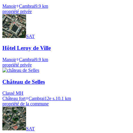
Manoir
Cambrai
9.9
km
propriété privée
SAT
Hôtel Leroy de Ville
Manoir
Cambrai
9.9
km
propriété privée
Château de Selles
Classé MH
Château fort
Cambrai
12e s.
10.1
km
propriété de la commune
SAT