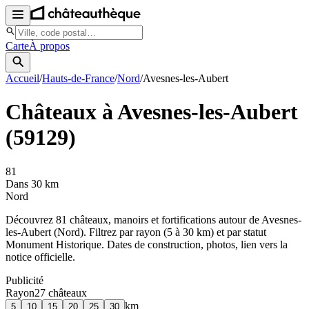
Carte
À propos
Accueil
/
Hauts-de-France
/
Nord
/
Avesnes-les-Aubert
Châteaux à
Avesnes-les-Aubert
(
59129
)
81
Dans 30 km
Nord
Découvrez
81
château
x
, manoir
s
et fortifications autour de
Avesnes-
les-Aubert
(
Nord
). Filtrez par rayon (5 à 30 km) et par statut
Monument Historique. Dates de construction, photos, lien vers la
notice officielle.
Publicité
Rayon
27
château
x
km
5
10
15
20
25
30