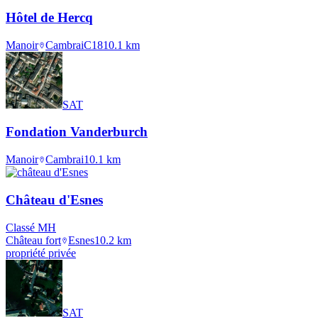
Hôtel de Hercq
Manoir
Cambrai
C18
10.1
km
SAT
Fondation Vanderburch
Manoir
Cambrai
10.1
km
Château d'Esnes
Classé MH
Château fort
Esnes
10.2
km
propriété privée
SAT