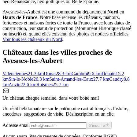
néo-Renaissance, néo-gothiques ou Belle Époque.
Avesnes-les-Aubert
est une commune du département
Nord
en
Hauts-de-France
. Notre base recense les châteaux, manoirs,
forteresses et maisons fortes de toute la France, avec leurs dates de
construction, leur statut de protection (Monument Historique classé
ou inscrit) et, quand elles existent, des photos et notices officielles.
Voir tous les châteaux du
Nord
.
Châteaux dans les villes proches de
Avesnes-les-Aubert
Valenciennes
21.3
km
Douai
28.3
km
Cambrai
9.6
km
Denain
15.2
km
Sin-le-Noble
26.3
km
Saint-Amand-les-Eaux
27.7
km
Caudry
8.8
km
Anzin
22.6
km
Raismes
25.7
km
Un château chaque semaine, dans votre boîte mail
Un récit hebdomadaire sur le patrimoine castral français : histoire,
anecdotes, suggestions de visite. Désinscription en un clic.
Adresse email
S'inscrire
Aucun spam. Pas de revente de données. Conforme RGPD.