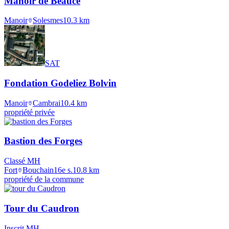
Manoir de Beaucé
Manoir
Solesmes
10.3
km
SAT
Fondation Godeliez Bolvin
Manoir
Cambrai
10.4
km
propriété privée
Bastion des Forges
Classé MH
Fort
Bouchain
16e s.
10.8
km
propriété de la commune
Tour du Caudron
Inscrit MH