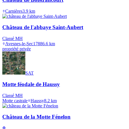
Carnières
3.9
km
Château de l'abbaye Saint-Aubert
Classé MH
Avesnes-le-Sec
1788
6.6
km
propriété privée
SAT
Motte féodale de Haussy
Classé MH
Motte castrale
Haussy
8.2
km
Château de la Motte Fénelon