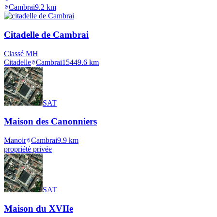
Cambrai
9.2
km
Citadelle de Cambrai
Classé MH
Citadelle
Cambrai
1544
9.6
km
SAT
Maison des Canonniers
Manoir
Cambrai
9.9
km
propriété privée
SAT
Maison du XVIIe