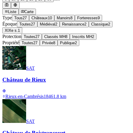
Liste
Carte
Type
Tous
27
Châteaux
10
Manoirs
8
Forteresses
9
Époque
Toutes
27
Médiéval
2
Renaissance
2
Classique
2
XIXe s.
1
Protection
Toutes
27
Classés MH
8
Inscrits MH
2
Propriété
Toutes
27
Privée
8
Publique
2
SAT
Château de Rieux
Rieux-en-Cambrésis
1846
1.8
km
SAT
Château de Boistrancourt