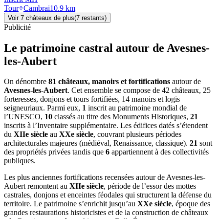
Tour
Cambrai
10.9
km
Voir
7
château
x
de plus
(
7
restant
s
)
Publicité
Le patrimoine castral autour de
Avesnes-
les-Aubert
On dénombre
81 châteaux, manoirs et fortifications
autour de
Avesnes-les-Aubert
. Cet ensemble se compose de 42 châteaux, 25
forteresses, donjons et tours fortifiées, 14 manoirs et logis
seigneuriaux. Parmi eux,
1
inscrit au patrimoine mondial de
l’UNESCO,
10
classés au titre des Monuments Historiques,
21
inscrits à l’Inventaire supplémentaire. Les édifices datés s’étendent
du
XIIe siècle
au
XXe siècle
, couvrant plusieurs périodes
architecturales majeures (médiéval, Renaissance, classique).
21
sont
des propriétés privées tandis que
6
appartiennent à des collectivités
publiques.
Les plus anciennes fortifications recensées autour de Avesnes-les-
Aubert remontent au
XIIe siècle
, période de l’essor des mottes
castrales, donjons et enceintes féodales qui structurent la défense du
territoire. Le patrimoine s’enrichit jusqu’au
XXe siècle
, époque des
grandes restaurations historicistes et de la construction de châteaux