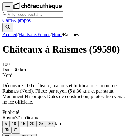
Carte
À propos
Accueil
/
Hauts-de-France
/
Nord
/
Raismes
Châteaux à
Raismes
(
59590
)
100
Dans 30 km
Nord
Découvrez
100
château
x
, manoir
s
et fortifications autour de
Raismes
(
Nord
). Filtrez par rayon (5 à 30 km) et par statut
Monument Historique. Dates de construction, photos, lien vers la
notice officielle.
Publicité
Rayon
37
château
x
km
5
10
15
20
25
30