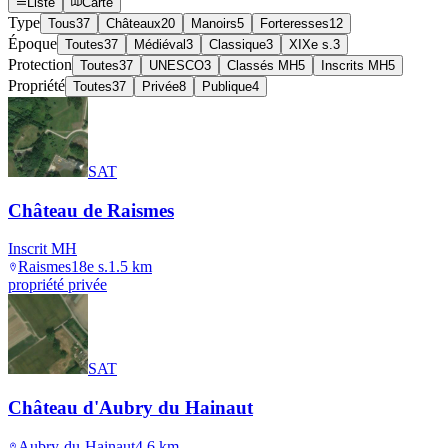
Liste
Carte
Type
Tous
37
Châteaux
20
Manoirs
5
Forteresses
12
Époque
Toutes
37
Médiéval
3
Classique
3
XIXe s.
3
Protection
Toutes
37
UNESCO
3
Classés MH
5
Inscrits MH
5
Propriété
Toutes
37
Privée
8
Publique
4
SAT
Château de Raismes
Inscrit MH
Raismes
18e s.
1.5
km
propriété privée
SAT
Château d'Aubry du Hainaut
Aubry-du-Hainaut
4.6
km