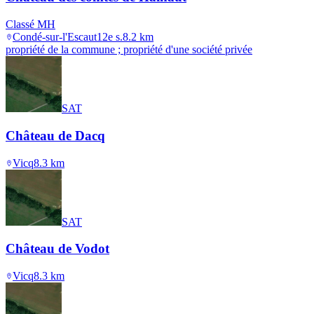
Classé MH
Condé-sur-l'Escaut
12e s.
8.2
km
propriété de la commune ; propriété d'une société privée
SAT
Château de Dacq
Vicq
8.3
km
SAT
Château de Vodot
Vicq
8.3
km