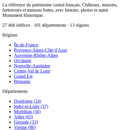
La référence du patrimoine castral français. Châteaux, manoirs,
forteresses et maisons fortes, avec histoire, photos et statut
Monument Historique.
27 466 édifices · 101 départements · 13 régions
Régions
Île-de-France
Provence-Alpes-Côte d'Azur
Auvergne-Rhône-Alpes
Occitanie
Nouvelle-Aquitaine
Centre-Val de Loire
Grand Est
Bretagne
Départements
Dordogne (24)
Indre-et-Loire (37)
Morbihan (56)
Allier (03)
Gironde (33)
Vienne (86)