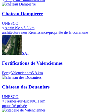
Château Dampierre
UNESCO
Anzin
19e s.
5.3
km
architecture néo-Renaissance
·
propriété de la commune
SAT
Fortifications de Valenciennes
Fort
Valenciennes
5.8
km
Château des Douaniers
UNESCO
Fresnes-sur-Escaut
6.1
km
propriété privée