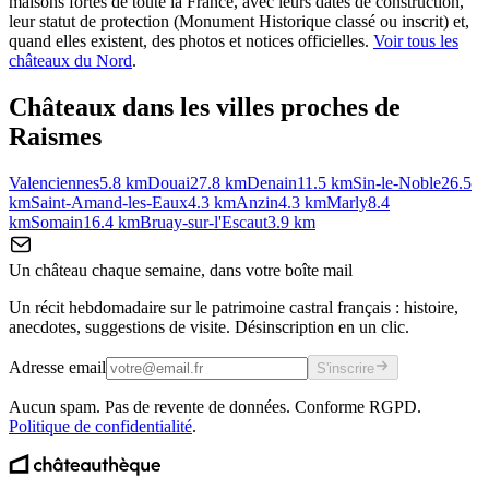
maisons fortes de toute la France, avec leurs dates de construction,
leur statut de protection (Monument Historique classé ou inscrit) et,
quand elles existent, des photos et notices officielles.
Voir tous les
châteaux du
Nord
.
Châteaux dans les villes proches de
Raismes
Valenciennes
5.8
km
Douai
27.8
km
Denain
11.5
km
Sin-le-Noble
26.5
km
Saint-Amand-les-Eaux
4.3
km
Anzin
4.3
km
Marly
8.4
km
Somain
16.4
km
Bruay-sur-l'Escaut
3.9
km
Un château chaque semaine, dans votre boîte mail
Un récit hebdomadaire sur le patrimoine castral français : histoire,
anecdotes, suggestions de visite. Désinscription en un clic.
Adresse email
S'inscrire
Aucun spam. Pas de revente de données. Conforme RGPD.
Politique de confidentialité
.