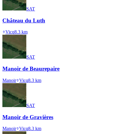
SAT
Château du Luth
Vicq
8.3
km
SAT
Manoir de Beaurepaire
Manoir
Vicq
8.3
km
SAT
Manoir de Gravières
Manoir
Vicq
8.3
km