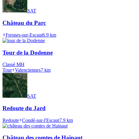
SAT
Château du Parc
Fresnes-sur-Escaut
6.9
km
Tour de la Dodenne
Classé MH
Tour
Valenciennes
7
km
SAT
Redoute du Jard
Redoute
Condé-sur-l'Escaut
7.9
km
Château des comtes de Hainaut