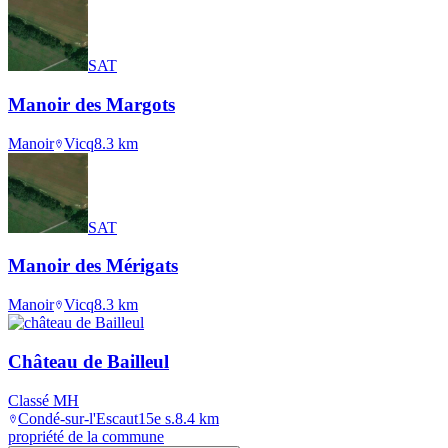
SAT
Manoir des Margots
Manoir
Vicq
8.3
km
SAT
Manoir des Mérigats
Manoir
Vicq
8.3
km
Château de Bailleul
Classé MH
Condé-sur-l'Escaut
15e s.
8.4
km
propriété de la commune