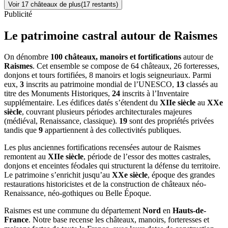
Voir
17
château
x
de plus
(
17
restant
s
)
Publicité
Le patrimoine castral autour de
Raismes
On dénombre
100 châteaux, manoirs et fortifications
autour de
Raismes
. Cet ensemble se compose de 64 châteaux, 26 forteresses,
donjons et tours fortifiées, 8 manoirs et logis seigneuriaux. Parmi
eux,
3
inscrits au patrimoine mondial de l’UNESCO,
13
classés au
titre des Monuments Historiques,
24
inscrits à l’Inventaire
supplémentaire. Les édifices datés s’étendent du
XIIe siècle
au
XXe
siècle
, couvrant plusieurs périodes architecturales majeures
(médiéval, Renaissance, classique).
19
sont des propriétés privées
tandis que
9
appartiennent à des collectivités publiques.
Les plus anciennes fortifications recensées autour de Raismes
remontent au
XIIe siècle
, période de l’essor des mottes castrales,
donjons et enceintes féodales qui structurent la défense du territoire.
Le patrimoine s’enrichit jusqu’au
XXe siècle
, époque des grandes
restaurations historicistes et de la construction de châteaux néo-
Renaissance, néo-gothiques ou Belle Époque.
Raismes
est une commune du département
Nord
en
Hauts-de-
France
. Notre base recense les châteaux, manoirs, forteresses et