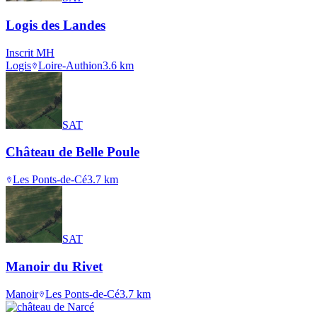
Logis des Landes
Inscrit MH
Logis
Loire-Authion
3.6
km
SAT
Château de Belle Poule
Les Ponts-de-Cé
3.7
km
SAT
Manoir du Rivet
Manoir
Les Ponts-de-Cé
3.7
km