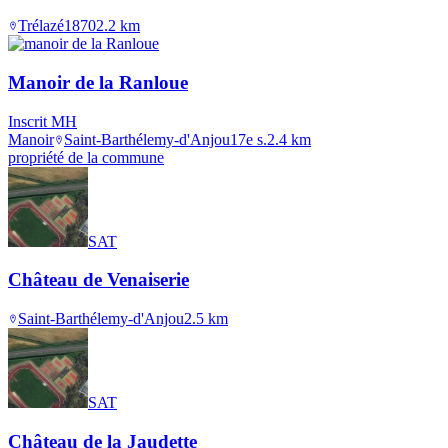
Trélazé
1870
2.2
km
Manoir de la Ranloue
Inscrit MH
Manoir
Saint-Barthélemy-d'Anjou
17e s.
2.4
km
propriété de la commune
SAT
Château de Venaiserie
Saint-Barthélemy-d'Anjou
2.5
km
SAT
Château de la Jaudette