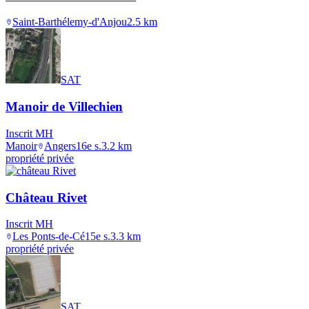
Saint-Barthélemy-d'Anjou
2.5
km
SAT
Manoir de Villechien
Inscrit MH
Manoir
Angers
16e s.
3.2
km
propriété privée
Château Rivet
Inscrit MH
Les Ponts-de-Cé
15e s.
3.3
km
propriété privée
SAT