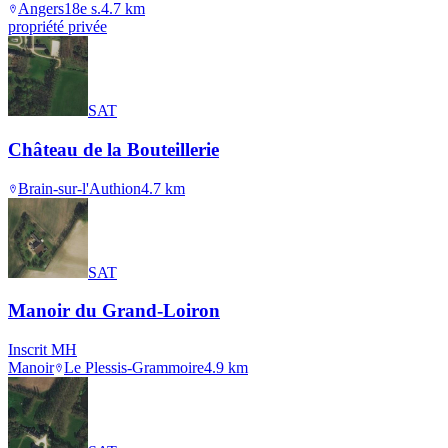
Angers
18e s.
4.7
km
propriété privée
SAT
Château de la Bouteillerie
Brain-sur-l'Authion
4.7
km
SAT
Manoir du Grand-Loiron
Inscrit MH
Manoir
Le Plessis-Grammoire
4.9
km