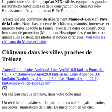
Le patrimoine s’enrichit jusqu’au
XIXe siècle
, époque des grandes
restaurations historicistes et de la construction de châteaux néo-
Renaissance, néo-gothiques ou Belle Époque.
Trélazé
est une commune du département
Maine-et-Loire
en
Pays
de la Loire
. Notre base recense les châteaux, manoirs, forteresses et
maisons fortes de toute la France, avec leurs dates de construction,
leur statut de protection (Monument Historique classé ou inscrit) et,
quand elles existent, des photos et notices officielles.
Voir tous les
châteaux du
Maine-et-Loire
.
Châteaux dans les villes proches de
Trélazé
Angers
7.2
km
Loire-Authion
8.1
km
Avrillé
10.8
km
Les Ponts-de-
Cé
3.7
km
Baugé-en-Anjou
29.8
km
Brissac Loire Aubance
13.6
km
Saint-Barthélemy-d'Anjou
2.5
km
Les Hauts-d'Anjou
27.7
km
Gennes-Val-de-Loire
22
km
Un château chaque semaine, dans votre boîte mail
Un récit hebdomadaire sur le patrimoine castral français : histoire,
anecdotes, suggestions de visite. Désinscription en un clic.