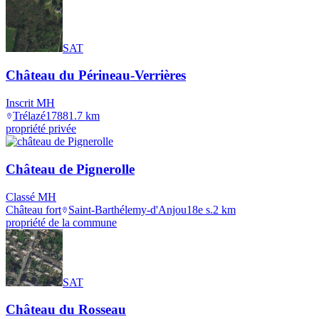
SAT
Château du Périneau-Verrières
Inscrit MH
Trélazé
1788
1.7
km
propriété privée
Château de Pignerolle
Classé MH
Château fort
Saint-Barthélemy-d'Anjou
18e s.
2
km
propriété de la commune
SAT
Château du Rosseau