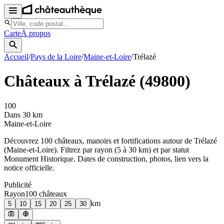
Carte
À propos
Accueil
/
Pays de la Loire
/
Maine-et-Loire
/
Trélazé
Châteaux à
Trélazé
(
49800
)
100
Dans 30 km
Maine-et-Loire
Découvrez
100
château
x
, manoir
s
et fortifications autour de
Trélazé
(
Maine-et-Loire
). Filtrez par rayon (5 à 30 km) et par statut
Monument Historique. Dates de construction, photos, lien vers la
notice officielle.
Publicité
Rayon
100
château
x
km
5
10
15
20
25
30