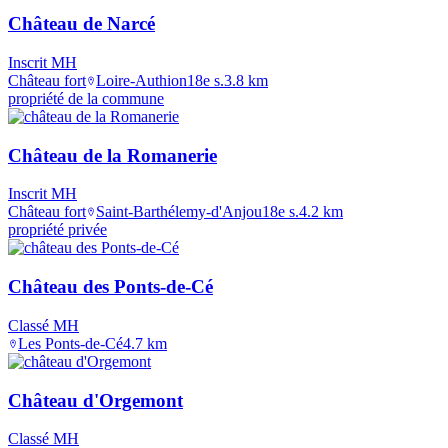
Château de Narcé
Inscrit MH
Château fort
Loire-Authion
18e s.
3.8
km
propriété de la commune
Château de la Romanerie
Inscrit MH
Château fort
Saint-Barthélemy-d'Anjou
18e s.
4.2
km
propriété privée
Château des Ponts-de-Cé
Classé MH
Les Ponts-de-Cé
4.7
km
Château d'Orgemont
Classé MH