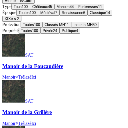
Liste
Carte
Type
Tous
100
Châteaux
45
Manoirs
44
Forteresses
11
Époque
Toutes
100
Médiéval
7
Renaissance
6
Classique
14
XIXe s.
2
Protection
Toutes
100
Classés MH
11
Inscrits MH
30
Propriété
Toutes
100
Privée
24
Publique
4
SAT
Manoir de la Foucaudière
Manoir
Trélazé
Ici
SAT
Manoir de la Grillère
Manoir
Trélazé
Ici