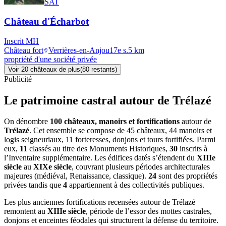
SAT
Château d'Écharbot
Inscrit MH
Château fort
Verrières-en-Anjou
17e s.
5
km
propriété d'une société privée
Voir
20
château
x
de plus
(
80
restant
s
)
Publicité
Le patrimoine castral autour de
Trélazé
On dénombre
100 châteaux, manoirs et fortifications
autour de
Trélazé
. Cet ensemble se compose de 45 châteaux, 44 manoirs et
logis seigneuriaux, 11 forteresses, donjons et tours fortifiées. Parmi
eux,
11
classés au titre des Monuments Historiques,
30
inscrits à
l’Inventaire supplémentaire. Les édifices datés s’étendent du
XIIIe
siècle
au
XIXe siècle
, couvrant plusieurs périodes architecturales
majeures (médiéval, Renaissance, classique).
24
sont des propriétés
privées tandis que
4
appartiennent à des collectivités publiques.
Les plus anciennes fortifications recensées autour de Trélazé
remontent au
XIIIe siècle
, période de l’essor des mottes castrales,
donjons et enceintes féodales qui structurent la défense du territoire.