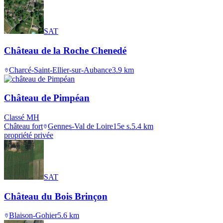
SAT
Château de la Roche Chenedé
Charcé-Saint-Ellier-sur-Aubance
3.9
km
Château de Pimpéan
Classé MH
Château fort
Gennes-Val de Loire
15e s.
5.4
km
propriété privée
SAT
Château du Bois Brinçon
Blaison-Gohier
5.6
km