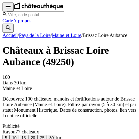
Carte
À propos
Accueil
/
Pays de la Loire
/
Maine-et-Loire
/
Brissac Loire Aubance
Châteaux à
Brissac Loire
Aubance
(
49250
)
100
Dans 30 km
Maine-et-Loire
Découvrez
100
château
x
, manoir
s
et fortifications autour de
Brissac
Loire Aubance
(
Maine-et-Loire
). Filtrez par rayon (5 à 30 km) et par
statut Monument Historique. Dates de construction, photos, lien vers
la notice officielle.
Publicité
Rayon
77
château
x
km
5
10
15
20
25
30