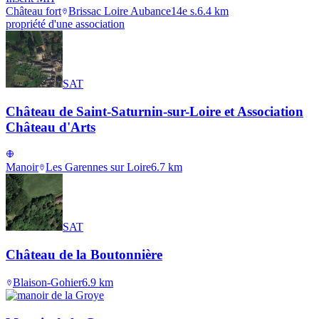
Château fort
Brissac Loire Aubance
14e s.
6.4
km
propriété d'une association
SAT
Château de Saint-Saturnin-sur-Loire et Association
Château d'Arts
Manoir
Les Garennes sur Loire
6.7
km
SAT
Château de la Boutonnière
Blaison-Gohier
6.9
km