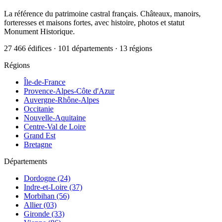
La référence du patrimoine castral français. Châteaux, manoirs,
forteresses et maisons fortes, avec histoire, photos et statut
Monument Historique.
27 466 édifices · 101 départements · 13 régions
Régions
Île-de-France
Provence-Alpes-Côte d'Azur
Auvergne-Rhône-Alpes
Occitanie
Nouvelle-Aquitaine
Centre-Val de Loire
Grand Est
Bretagne
Départements
Dordogne (24)
Indre-et-Loire (37)
Morbihan (56)
Allier (03)
Gironde (33)