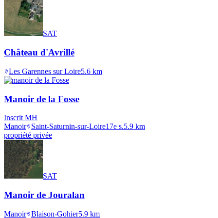
SAT
Château d'Avrillé
Les Garennes sur Loire
5.6
km
Manoir de la Fosse
Inscrit MH
Manoir
Saint-Saturnin-sur-Loire
17e s.
5.9
km
propriété privée
SAT
Manoir de Jouralan
Manoir
Blaison-Gohier
5.9
km