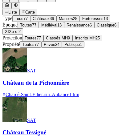
Liste
Carte
Type
Tous
77
Châteaux
36
Manoirs
28
Forteresses
13
Époque
Toutes
77
Médiéval
13
Renaissance
6
Classique
6
XIXe s.
2
Protection
Toutes
77
Classés MH
9
Inscrits MH
25
Propriété
Toutes
77
Privée
24
Publique
1
SAT
Château de la Pichonnière
Charcé-Saint-Ellier-sur-Aubance
1
km
SAT
Château Tessigné