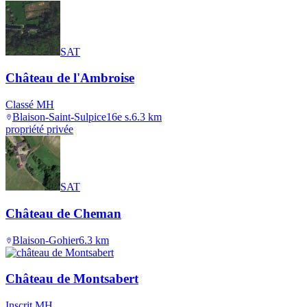
SAT
Château de l'Ambroise
Classé MH
Blaison-Saint-Sulpice
16e s.
6.3
km
propriété privée
SAT
Château de Cheman
Blaison-Gohier
6.3
km
Château de Montsabert
Inscrit MH