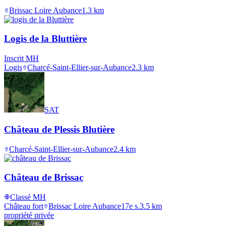
Brissac Loire Aubance
1.3
km
Logis de la Bluttière
Inscrit MH
Logis
Charcé-Saint-Ellier-sur-Aubance
2.3
km
SAT
Château de Plessis Blutière
Charcé-Saint-Ellier-sur-Aubance
2.4
km
Château de Brissac
Classé MH
Château fort
Brissac Loire Aubance
17e s.
3.5
km
propriété privée