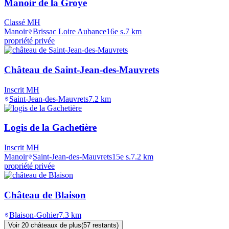
Manoir de la Groye
Classé MH
Manoir
Brissac Loire Aubance
16e s.
7
km
propriété privée
Château de Saint-Jean-des-Mauvrets
Inscrit MH
Saint-Jean-des-Mauvrets
7.2
km
Logis de la Gachetière
Inscrit MH
Manoir
Saint-Jean-des-Mauvrets
15e s.
7.2
km
propriété privée
Château de Blaison
Blaison-Gohier
7.3
km
Voir
20
château
x
de plus
(
57
restant
s
)