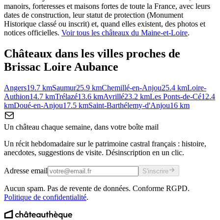
manoirs, forteresses et maisons fortes de toute la France, avec leurs
dates de construction, leur statut de protection (Monument
Historique classé ou inscrit) et, quand elles existent, des photos et
notices officielles.
Voir tous les châteaux du
Maine-et-Loire
.
Châteaux dans les villes proches de
Brissac Loire Aubance
Angers
19.7
km
Saumur
25.9
km
Chemillé-en-Anjou
25.4
km
Loire-
Authion
14.7
km
Trélazé
13.6
km
Avrillé
23.2
km
Les Ponts-de-Cé
12.4
km
Doué-en-Anjou
17.5
km
Saint-Barthélemy-d'Anjou
16
km
Un château chaque semaine, dans votre boîte mail
Un récit hebdomadaire sur le patrimoine castral français : histoire,
anecdotes, suggestions de visite. Désinscription en un clic.
Adresse email
S'inscrire
Aucun spam. Pas de revente de données. Conforme RGPD.
Politique de confidentialité
.