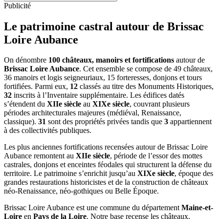
Publicité
Le patrimoine castral autour de
Brissac
Loire Aubance
On dénombre
100 châteaux, manoirs et fortifications
autour de
Brissac Loire Aubance
. Cet ensemble se compose de 49 châteaux,
36 manoirs et logis seigneuriaux, 15 forteresses, donjons et tours
fortifiées. Parmi eux,
12
classés au titre des Monuments Historiques,
32
inscrits à l’Inventaire supplémentaire. Les édifices datés
s’étendent du
XIIe siècle
au
XIXe siècle
, couvrant plusieurs
périodes architecturales majeures (médiéval, Renaissance,
classique).
31
sont des propriétés privées tandis que
3
appartiennent
à des collectivités publiques.
Les plus anciennes fortifications recensées autour de Brissac Loire
Aubance remontent au
XIIe siècle
, période de l’essor des mottes
castrales, donjons et enceintes féodales qui structurent la défense du
territoire. Le patrimoine s’enrichit jusqu’au
XIXe siècle
, époque des
grandes restaurations historicistes et de la construction de châteaux
néo-Renaissance, néo-gothiques ou Belle Époque.
Brissac Loire Aubance
est une commune du département
Maine-et-
Loire
en
Pays de la Loire
. Notre base recense les châteaux,