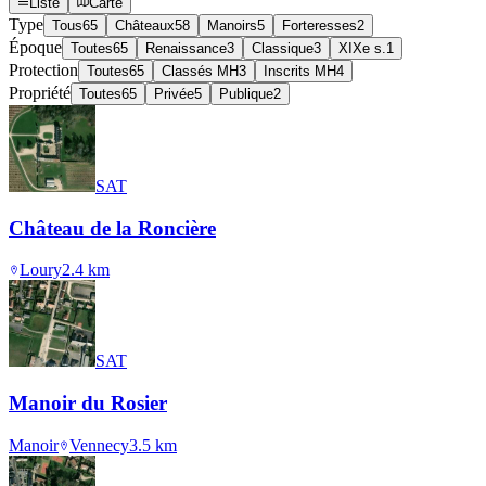
Liste
Carte
Type
Tous
65
Châteaux
58
Manoirs
5
Forteresses
2
Époque
Toutes
65
Renaissance
3
Classique
3
XIXe s.
1
Protection
Toutes
65
Classés MH
3
Inscrits MH
4
Propriété
Toutes
65
Privée
5
Publique
2
SAT
Château de la Roncière
Loury
2.4
km
SAT
Manoir du Rosier
Manoir
Vennecy
3.5
km