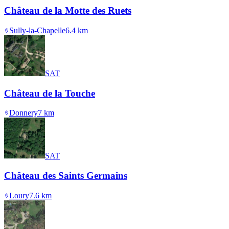
Château de la Motte des Ruets
Sully-la-Chapelle
6.4
km
SAT
Château de la Touche
Donnery
7
km
SAT
Château des Saints Germains
Loury
7.6
km