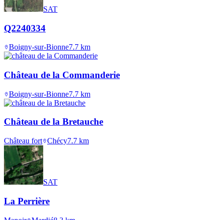
SAT
Q2240334
Boigny-sur-Bionne
7.7
km
Château de la Commanderie
Boigny-sur-Bionne
7.7
km
Château de la Bretauche
Château fort
Chécy
7.7
km
SAT
La Perrière