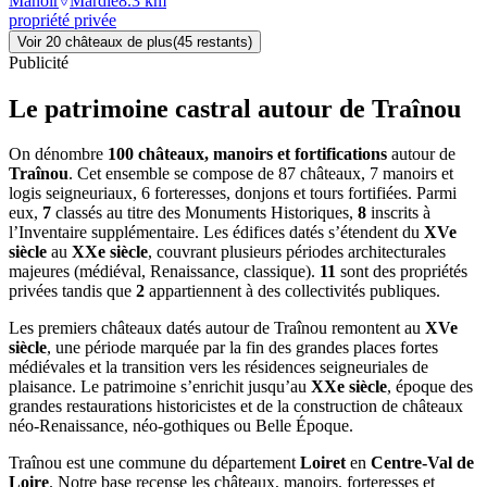
Manoir
Mardié
8.3
km
propriété privée
Voir
20
château
x
de plus
(
45
restant
s
)
Publicité
Le patrimoine castral autour de
Traînou
On dénombre
100 châteaux, manoirs et fortifications
autour de
Traînou
. Cet ensemble se compose de 87 châteaux, 7 manoirs et
logis seigneuriaux, 6 forteresses, donjons et tours fortifiées. Parmi
eux,
7
classés au titre des Monuments Historiques,
8
inscrits à
l’Inventaire supplémentaire. Les édifices datés s’étendent du
XVe
siècle
au
XXe siècle
, couvrant plusieurs périodes architecturales
majeures (médiéval, Renaissance, classique).
11
sont des propriétés
privées tandis que
2
appartiennent à des collectivités publiques.
Les premiers châteaux datés autour de Traînou remontent au
XVe
siècle
, une période marquée par la fin des grandes places fortes
médiévales et la transition vers les résidences seigneuriales de
plaisance. Le patrimoine s’enrichit jusqu’au
XXe siècle
, époque des
grandes restaurations historicistes et de la construction de châteaux
néo-Renaissance, néo-gothiques ou Belle Époque.
Traînou
est une commune du département
Loiret
en
Centre-Val de
Loire
. Notre base recense les châteaux, manoirs, forteresses et