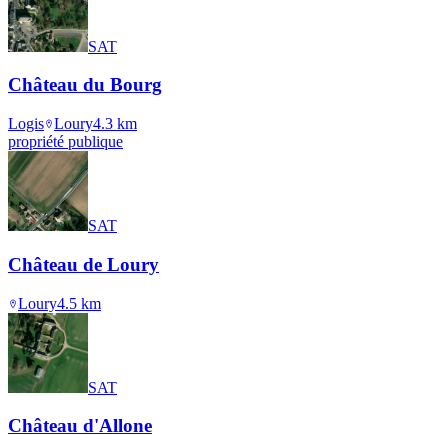
SAT
Château du Bourg
Logis
Loury
4.3
km
propriété publique
SAT
Château de Loury
Loury
4.5
km
SAT
Château d'Allone