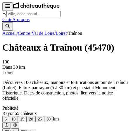
Carte
À propos
Accueil
/
Centre-Val de Loire
/
Loiret
/
Traînou
Châteaux à
Traînou
(
45470
)
100
Dans 30 km
Loiret
Découvrez
100
château
x
, manoir
s
et fortifications autour de
Traînou
(
Loiret
). Filtrez par rayon (5 à 30 km) et par statut Monument
Historique. Dates de construction, photos, lien vers la notice
officielle.
Publicité
Rayon
65
château
x
km
5
10
15
20
25
30