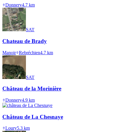
Donnery
4.7
km
SAT
Chateau de Brady
Manoir
Rebréchien
4.7
km
SAT
Château de la Morinière
Donnery
4.9
km
Château de La Chesnaye
Loury
5.3
km