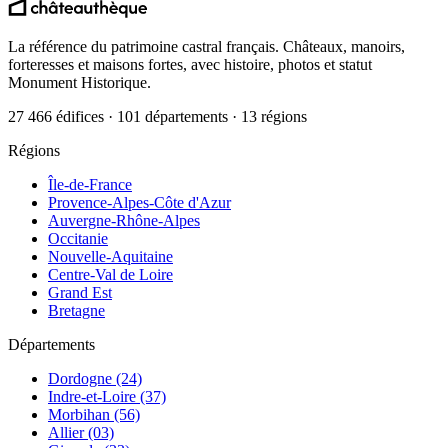
La référence du patrimoine castral français. Châteaux, manoirs,
forteresses et maisons fortes, avec histoire, photos et statut
Monument Historique.
27 466 édifices · 101 départements · 13 régions
Régions
Île-de-France
Provence-Alpes-Côte d'Azur
Auvergne-Rhône-Alpes
Occitanie
Nouvelle-Aquitaine
Centre-Val de Loire
Grand Est
Bretagne
Départements
Dordogne (24)
Indre-et-Loire (37)
Morbihan (56)
Allier (03)