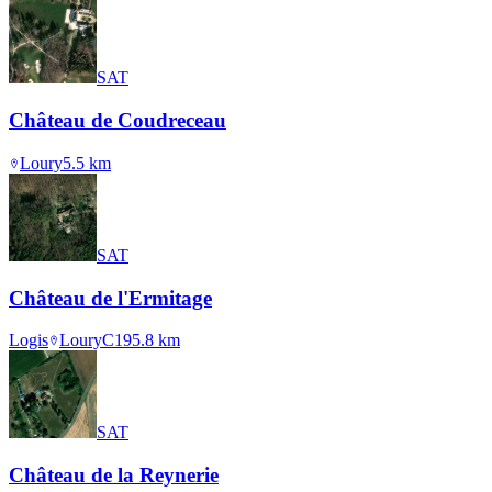
SAT
Château de Coudreceau
Loury
5.5
km
SAT
Château de l'Ermitage
Logis
Loury
C19
5.8
km
SAT
Château de la Reynerie