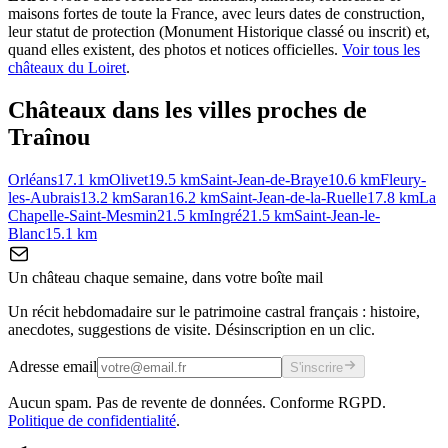
maisons fortes de toute la France, avec leurs dates de construction,
leur statut de protection (Monument Historique classé ou inscrit) et,
quand elles existent, des photos et notices officielles.
Voir tous les
châteaux du
Loiret
.
Châteaux dans les villes proches de
Traînou
Orléans
17.1
km
Olivet
19.5
km
Saint-Jean-de-Braye
10.6
km
Fleury-
les-Aubrais
13.2
km
Saran
16.2
km
Saint-Jean-de-la-Ruelle
17.8
km
La
Chapelle-Saint-Mesmin
21.5
km
Ingré
21.5
km
Saint-Jean-le-
Blanc
15.1
km
Un château chaque semaine, dans votre boîte mail
Un récit hebdomadaire sur le patrimoine castral français : histoire,
anecdotes, suggestions de visite. Désinscription en un clic.
Adresse email
S'inscrire
Aucun spam. Pas de revente de données. Conforme RGPD.
Politique de confidentialité
.