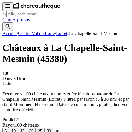
Carte
À propos
Accueil
/
Centre-Val de Loire
/
Loiret
/
La Chapelle-Saint-Mesmin
Châteaux à
La Chapelle-Saint-
Mesmin
(
45380
)
100
Dans 30 km
Loiret
Découvrez
100
château
x
, manoir
s
et fortifications autour de
La
Chapelle-Saint-Mesmin
(
Loiret
). Filtrez par rayon (5 à 30 km) et par
statut Monument Historique. Dates de construction, photos, lien vers
la notice officielle.
Publicité
Rayon
100
château
x
km
5
10
15
20
25
30