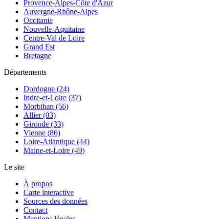
Provence-Alpes-Côte d'Azur
Auvergne-Rhône-Alpes
Occitanie
Nouvelle-Aquitaine
Centre-Val de Loire
Grand Est
Bretagne
Départements
Dordogne (24)
Indre-et-Loire (37)
Morbihan (56)
Allier (03)
Gironde (33)
Vienne (86)
Loire-Atlantique (44)
Maine-et-Loire (49)
Le site
À propos
Carte interactive
Sources des données
Contact
Mentions légales