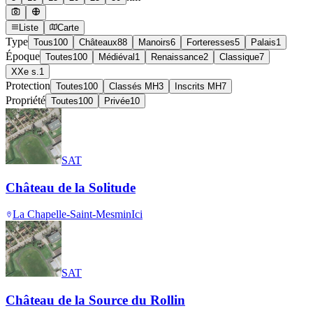
Liste
Carte
Type
Tous
100
Châteaux
88
Manoirs
6
Forteresses
5
Palais
1
Époque
Toutes
100
Médiéval
1
Renaissance
2
Classique
7
XXe s.
1
Protection
Toutes
100
Classés MH
3
Inscrits MH
7
Propriété
Toutes
100
Privée
10
SAT
Château de la Solitude
La Chapelle-Saint-Mesmin
Ici
SAT
Château de la Source du Rollin