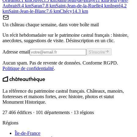
Orléans
6.1
km
Olivet
5.5
km
Saint-Jean-de-Braye
11
km
Fleury-les-
Aubrais
9.4
km
Saran
7.8
km
Saint-Jean-de-la-Ruelle
4
km
Ingré
4.2
km
Saint-Jean-le-Blanc
7.6
km
Chécy
14.3
km
Un château chaque semaine, dans votre boîte mail
Un récit hebdomadaire sur le patrimoine castral français : histoire,
anecdotes, suggestions de visite. Désinscription en un clic.
Adresse email
S'inscrire
Aucun spam. Pas de revente de données. Conforme RGPD.
Politique de confidentialité
.
La référence du patrimoine castral français. Châteaux, manoirs,
forteresses et maisons fortes, avec histoire, photos et statut
Monument Historique.
27 466 édifices · 101 départements · 13 régions
Régions
Île-de-France