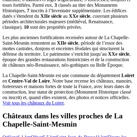
tours fortifiées. Parmi eux,
3
classés au titre des Monuments
Historiques,
7
inscrits à l’Inventaire supplémentaire. Les édifices
datés s’étendent du
XIIe siècle
au
XXe siècle
, couvrant plusieurs
périodes architecturales majeures (médiéval, Renaissance,
classique).
10
sont des propriétés privées.
Les plus anciennes fortifications recensées autour de La Chapelle-
Saint-Mesmin remontent au
XIIe siècle
, période de l’essor des
mottes castrales, donjons et enceintes féodales qui structurent la
défense du territoire. Le patrimoine s’enrichit jusqu’au
XXe siècle
,
époque des grandes restaurations historicistes et de la construction
de châteaux néo-Renaissance, néo-gothiques ou Belle Époque.
La Chapelle-Saint-Mesmin
est une commune du département
Loiret
en
Centre-Val de Loire
. Notre base recense les châteaux, manoirs,
forteresses et maisons fortes de toute la France, avec leurs dates de
construction, leur statut de protection (Monument Historique classé
ou inscrit) et, quand elles existent, des photos et notices officielles.
Voir tous les châteaux du
Loiret
.
Châteaux dans les villes proches de
La
Chapelle-Saint-Mesmin