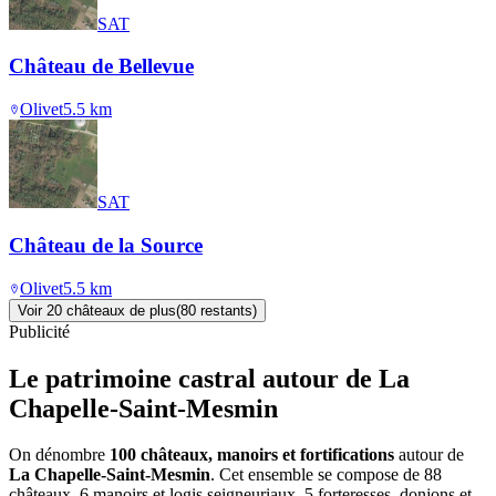
SAT
Château de Bellevue
Olivet
5.5
km
SAT
Château de la Source
Olivet
5.5
km
Voir
20
château
x
de plus
(
80
restant
s
)
Publicité
Le patrimoine castral autour de
La
Chapelle-Saint-Mesmin
On dénombre
100 châteaux, manoirs et fortifications
autour de
La Chapelle-Saint-Mesmin
. Cet ensemble se compose de 88
châteaux, 6 manoirs et logis seigneuriaux, 5 forteresses, donjons et