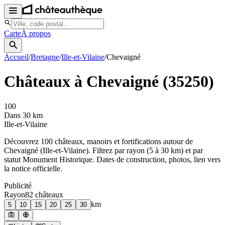
Carte
À propos
Accueil
/
Bretagne
/
Ille-et-Vilaine
/
Chevaigné
Châteaux à
Chevaigné
(
35250
)
100
Dans 30 km
Ille-et-Vilaine
Découvrez
100
château
x
, manoir
s
et fortifications autour de
Chevaigné
(
Ille-et-Vilaine
). Filtrez par rayon (5 à 30 km) et par
statut Monument Historique. Dates de construction, photos, lien vers
la notice officielle.
Publicité
Rayon
82
château
x
km
5
10
15
20
25
30