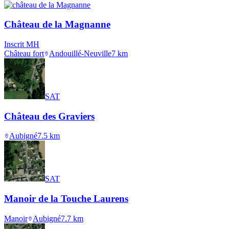
Château de la Magnanne
Inscrit MH
Château fort
Andouillé-Neuville
7
km
SAT
Château des Graviers
Aubigné
7.5
km
SAT
Manoir de la Touche Laurens
Manoir
Aubigné
7.7
km