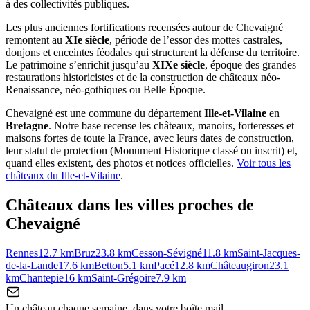
à des collectivités publiques.
Les plus anciennes fortifications recensées autour de Chevaigné
remontent au
XIe siècle
, période de l’essor des mottes castrales,
donjons et enceintes féodales qui structurent la défense du territoire.
Le patrimoine s’enrichit jusqu’au
XIXe siècle
, époque des grandes
restaurations historicistes et de la construction de châteaux néo-
Renaissance, néo-gothiques ou Belle Époque.
Chevaigné
est une commune du département
Ille-et-Vilaine
en
Bretagne
. Notre base recense les châteaux, manoirs, forteresses et
maisons fortes de toute la France, avec leurs dates de construction,
leur statut de protection (Monument Historique classé ou inscrit) et,
quand elles existent, des photos et notices officielles.
Voir tous les
châteaux du
Ille-et-Vilaine
.
Châteaux dans les villes proches de
Chevaigné
Rennes
12.7
km
Bruz
23.8
km
Cesson-Sévigné
11.8
km
Saint-Jacques-
de-la-Lande
17.6
km
Betton
5.1
km
Pacé
12.8
km
Châteaugiron
23.1
km
Chantepie
16
km
Saint-Grégoire
7.9
km
Un château chaque semaine, dans votre boîte mail