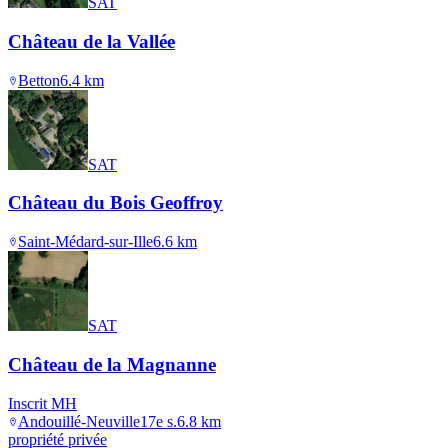
SAT
Château de la Vallée
Betton
6.4
km
SAT
Château du Bois Geoffroy
Saint-Médard-sur-Ille
6.6
km
SAT
Château de la Magnanne
Inscrit MH
Andouillé-Neuville
17e s.
6.8
km
propriété privée