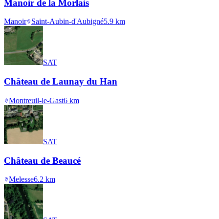
Manoir de la Morlais
Manoir
Saint-Aubin-d'Aubigné
5.9
km
SAT
Château de Launay du Han
Montreuil-le-Gast
6
km
SAT
Château de Beaucé
Melesse
6.2
km