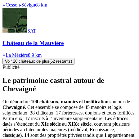
Cesson-Sévigné
8
km
SAT
Château de la Mauvière
La Mézière
8.9
km
Voir
20
château
x
de plus
(
62
restant
s
)
Publicité
Le patrimoine castral autour de
Chevaigné
On dénombre
100 châteaux, manoirs et fortifications
autour de
Chevaigné
. Cet ensemble se compose de 45 manoirs et logis
seigneuriaux, 38 châteaux, 17 forteresses, donjons et tours fortifiées.
Parmi eux,
17
inscrits à l’Inventaire supplémentaire. Les édifices
datés s’étendent du
XIe siècle
au
XIXe siècle
, couvrant plusieurs
périodes architecturales majeures (médiéval, Renaissance,
classique).
14
sont des propriétés privées tandis que
1
appartiennent