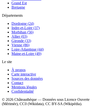
Grand Est
Bretagne
Départements
Dordogne (24)
Indre-et-Loire (37)
Morbihan (56)
Allier (03)
Gironde (33)
Vienne (86)
Loire-Atlantique (44)
Maine-et-Loire (49)
Le site
À propos
Carte interactive
Sources des données
Contact
Mentions légales
Confidentialité
©
2026
Châteauthèque — Données sous Licence Ouverte
(Mérimée), CC0 (Wikidata), CC BY-SA (Wikipédia).