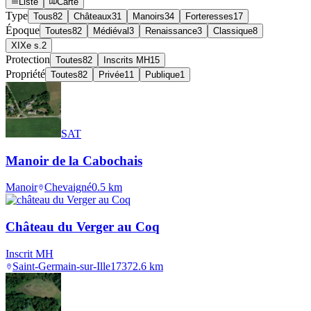
Liste
Carte
Type
Tous
82
Châteaux
31
Manoirs
34
Forteresses
17
Époque
Toutes
82
Médiéval
3
Renaissance
3
Classique
8
XIXe s.
2
Protection
Toutes
82
Inscrits MH
15
Propriété
Toutes
82
Privée
11
Publique
1
SAT
Manoir de la Cabochais
Manoir
Chevaigné
0.5
km
Château du Verger au Coq
Inscrit MH
Saint-Germain-sur-Ille
1737
2.6
km