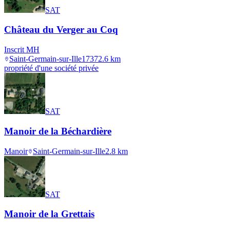
SAT
Château du Verger au Coq
Inscrit MH
Saint-Germain-sur-Ille
1737
2.6
km
propriété d'une société privée
SAT
Manoir de la Béchardière
Manoir
Saint-Germain-sur-Ille
2.8
km
SAT
Manoir de la Grettais