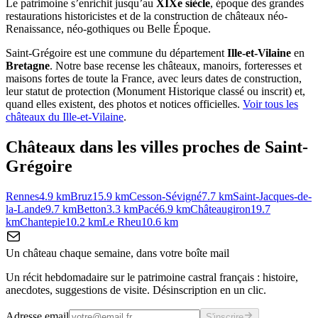
Le patrimoine s’enrichit jusqu’au
XIXe siècle
, époque des grandes
restaurations historicistes et de la construction de châteaux néo-
Renaissance, néo-gothiques ou Belle Époque.
Saint-Grégoire
est une commune du département
Ille-et-Vilaine
en
Bretagne
. Notre base recense les châteaux, manoirs, forteresses et
maisons fortes de toute la France, avec leurs dates de construction,
leur statut de protection (Monument Historique classé ou inscrit) et,
quand elles existent, des photos et notices officielles.
Voir tous les
châteaux du
Ille-et-Vilaine
.
Châteaux dans les villes proches de
Saint-
Grégoire
Rennes
4.9
km
Bruz
15.9
km
Cesson-Sévigné
7.7
km
Saint-Jacques-de-
la-Lande
9.7
km
Betton
3.3
km
Pacé
6.9
km
Châteaugiron
19.7
km
Chantepie
10.2
km
Le Rheu
10.6
km
Un château chaque semaine, dans votre boîte mail
Un récit hebdomadaire sur le patrimoine castral français : histoire,
anecdotes, suggestions de visite. Désinscription en un clic.
Adresse email
S'inscrire