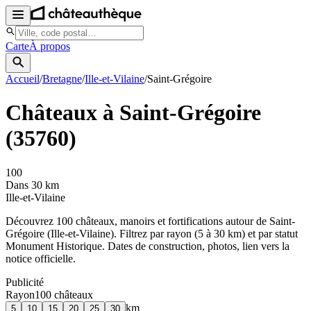
Carte
À propos
Accueil
/
Bretagne
/
Ille-et-Vilaine
/
Saint-Grégoire
Châteaux à
Saint-Grégoire
(
35760
)
100
Dans 30 km
Ille-et-Vilaine
Découvrez
100
château
x
, manoir
s
et fortifications autour de
Saint-
Grégoire
(
Ille-et-Vilaine
). Filtrez par rayon (5 à 30 km) et par statut
Monument Historique. Dates de construction, photos, lien vers la
notice officielle.
Publicité
Rayon
100
château
x
km
5
10
15
20
25
30