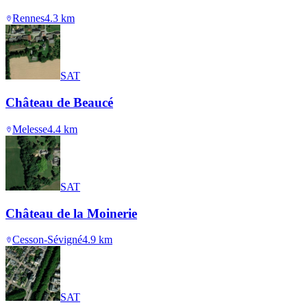
Rennes
4.3
km
SAT
Château de Beaucé
Melesse
4.4
km
SAT
Château de la Moinerie
Cesson-Sévigné
4.9
km
SAT