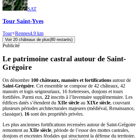
SAT
Tour Saint-Yves
Tour
Rennes
4.9
km
Voir
20
château
x
de plus
(
80
restant
s
)
Publicité
Le patrimoine castral autour de
Saint-
Grégoire
On dénombre
100 châteaux, manoirs et fortifications
autour de
Saint-Grégoire
. Cet ensemble se compose de 42 châteaux, 42
manoirs et logis seigneuriaux, 16 forteresses, donjons et tours
fortifiées. Parmi eux,
22
inscrits à l’Inventaire supplémentaire. Les
édifices datés s’étendent du
XIIe siècle
au
XIXe siècle
, couvrant
plusieurs périodes architecturales majeures (médiéval, Renaissance,
classique).
16
sont des propriétés privées.
Les plus anciennes fortifications recensées autour de Saint-Grégoire
remontent au
XIIe siècle
, période de l’essor des mottes castrales,
donjons et enceintes féodales qui structurent la défense du territoire.