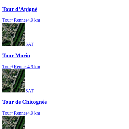
Tour d’Apigné
Tour
Rennes
4.9
km
SAT
Tour Morin
Tour
Rennes
4.9
km
SAT
Tour de Chicognée
Tour
Rennes
4.9
km