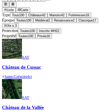
Liste
Carte
Type
Tous
100
Châteaux
42
Manoirs
42
Forteresses
16
Époque
Toutes
100
Médiéval
2
Renaissance
2
Classique
17
XIXe s.
3
Protection
Toutes
100
Inscrits MH
22
Propriété
Toutes
100
Privée
16
SAT
Château de Cussac
Saint-Grégoire
Ici
SAT
Château de la Vallée