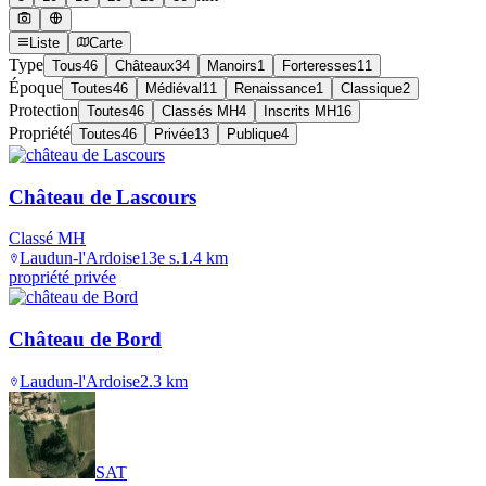
Liste
Carte
Type
Tous
46
Châteaux
34
Manoirs
1
Forteresses
11
Époque
Toutes
46
Médiéval
11
Renaissance
1
Classique
2
Protection
Toutes
46
Classés MH
4
Inscrits MH
16
Propriété
Toutes
46
Privée
13
Publique
4
Château de Lascours
Classé MH
Laudun-l'Ardoise
13e s.
1.4
km
propriété privée
Château de Bord
Laudun-l'Ardoise
2.3
km
SAT