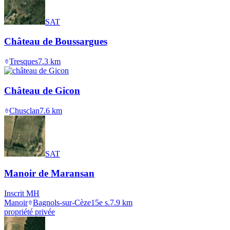
SAT
Château de Boussargues
Tresques
7.3
km
Château de Gicon
Chusclan
7.6
km
SAT
Manoir de Maransan
Inscrit MH
Manoir
Bagnols-sur-Cèze
15e s.
7.9
km
propriété privée