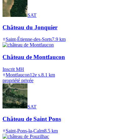
SAT
Château du Jonquier
Saint-Étienne-des-Sorts
7.9
km
Château de Montfaucon
Inscrit MH
Montfaucon
12e s.
8.1
km
propriété privée
SAT
Château de Saint Pons
Saint-Pons-la-Calm
8.5
km