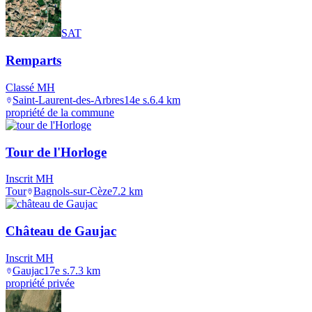
SAT
Remparts
Classé MH
Saint-Laurent-des-Arbres
14e s.
6.4
km
propriété de la commune
Tour de l'Horloge
Inscrit MH
Tour
Bagnols-sur-Cèze
7.2
km
Château de Gaujac
Inscrit MH
Gaujac
17e s.
7.3
km
propriété privée