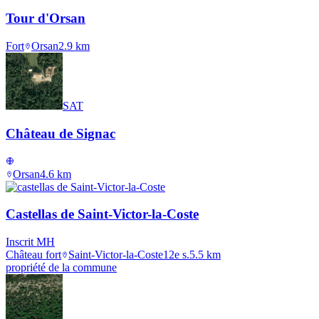
Tour d'Orsan
Fort
Orsan
2.9
km
SAT
Château de Signac
Orsan
4.6
km
Castellas de Saint-Victor-la-Coste
Inscrit MH
Château fort
Saint-Victor-la-Coste
12e s.
5.5
km
propriété de la commune