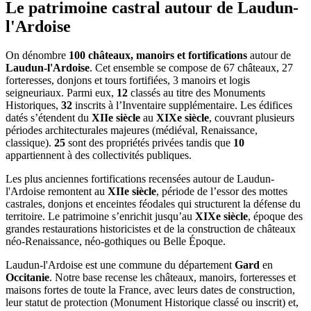
Le patrimoine castral autour de
Laudun-
l'Ardoise
On dénombre
100 châteaux, manoirs et fortifications
autour de
Laudun-l'Ardoise
. Cet ensemble se compose de 67 châteaux, 27
forteresses, donjons et tours fortifiées, 3 manoirs et logis
seigneuriaux. Parmi eux,
12
classés au titre des Monuments
Historiques,
32
inscrits à l’Inventaire supplémentaire. Les édifices
datés s’étendent du
XIIe siècle
au
XIXe siècle
, couvrant plusieurs
périodes architecturales majeures (médiéval, Renaissance,
classique).
25
sont des propriétés privées tandis que
10
appartiennent à des collectivités publiques.
Les plus anciennes fortifications recensées autour de Laudun-
l'Ardoise remontent au
XIIe siècle
, période de l’essor des mottes
castrales, donjons et enceintes féodales qui structurent la défense du
territoire. Le patrimoine s’enrichit jusqu’au
XIXe siècle
, époque des
grandes restaurations historicistes et de la construction de châteaux
néo-Renaissance, néo-gothiques ou Belle Époque.
Laudun-l'Ardoise
est une commune du département
Gard
en
Occitanie
. Notre base recense les châteaux, manoirs, forteresses et
maisons fortes de toute la France, avec leurs dates de construction,
leur statut de protection (Monument Historique classé ou inscrit) et,