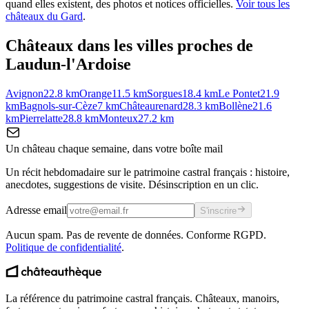
quand elles existent, des photos et notices officielles.
Voir tous les
châteaux du
Gard
.
Châteaux dans les villes proches de
Laudun-l'Ardoise
Avignon
22.8
km
Orange
11.5
km
Sorgues
18.4
km
Le Pontet
21.9
km
Bagnols-sur-Cèze
7
km
Châteaurenard
28.3
km
Bollène
21.6
km
Pierrelatte
28.8
km
Monteux
27.2
km
Un château chaque semaine, dans votre boîte mail
Un récit hebdomadaire sur le patrimoine castral français : histoire,
anecdotes, suggestions de visite. Désinscription en un clic.
Adresse email
S'inscrire
Aucun spam. Pas de revente de données. Conforme RGPD.
Politique de confidentialité
.
La référence du patrimoine castral français. Châteaux, manoirs,