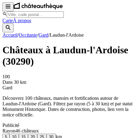
Carte
À propos
Accueil
/
Occitanie
/
Gard
/
Laudun-l'Ardoise
Châteaux à
Laudun-l'Ardoise
(
30290
)
100
Dans 30 km
Gard
Découvrez
100
château
x
, manoir
s
et fortifications autour de
Laudun-l'Ardoise
(
Gard
). Filtrez par rayon (5 à 30 km) et par statut
Monument Historique. Dates de construction, photos, lien vers la
notice officielle.
Publicité
Rayon
46
château
x
km
5
10
15
20
25
30