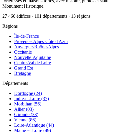
forteresses et maisons fortes, avec histoire, photos et statut
Monument Historique.
27 466 édifices · 101 départements · 13 régions
Régions
Île-de-France
Provence-Alpes-Côte d'Azur
Auvergne-Rhône-Alpes
Occitanie
Nouvelle-Aquitaine
Centre-Val de Loire
Grand Est
Bretagne
Départements
Dordogne (24)
Indre-et-Loire (37)
Morbihan (56)
Allier (03)
Gironde (33)
Vienne (86)
Loire-Atlantique (44)
Maine-et-Loire (49)