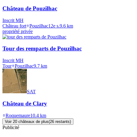
Château de Pouzilhac
Inscrit MH
Château fort
Pouzilhac
12e s.
9.6
km
propriété privée
Tour des remparts de Pouzilhac
Inscrit MH
Tour
Pouzilhac
9.7
km
SAT
Château de Clary
Roquemaure
10.4
km
Voir
20
château
x
de plus
(
26
restant
s
)
Publicité