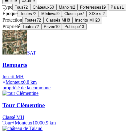
Liste
Carte
Type
Tous
72
Châteaux
50
Manoirs
2
Forteresses
19
Palais
1
Époque
Toutes
72
Médiéval
9
Classique
7
XIXe s.
2
Protection
Toutes
72
Classés MH
8
Inscrits MH
20
Propriété
Toutes
72
Privée
10
Publique
13
SAT
Remparts
Inscrit MH
Monteux
0.8
km
propriété de la commune
Tour Clémentine
Classé MH
Tour
Monteux
1000
0.9
km