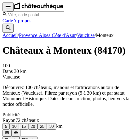
Carte
À propos
Accueil
/
Provence-Alpes-Côte d'Azur
/
Vaucluse
/
Monteux
Châteaux à
Monteux
(
84170
)
100
Dans 30 km
Vaucluse
Découvrez
100
château
x
, manoir
s
et fortifications autour de
Monteux
(
Vaucluse
). Filtrez par rayon (5 à 30 km) et par statut
Monument Historique. Dates de construction, photos, lien vers la
notice officielle.
Publicité
Rayon
72
château
x
km
5
10
15
20
25
30