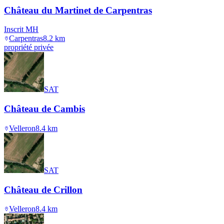
Château du Martinet de Carpentras
Inscrit MH
Carpentras
8.2
km
propriété privée
SAT
Château de Cambis
Velleron
8.4
km
SAT
Château de Crillon
Velleron
8.4
km