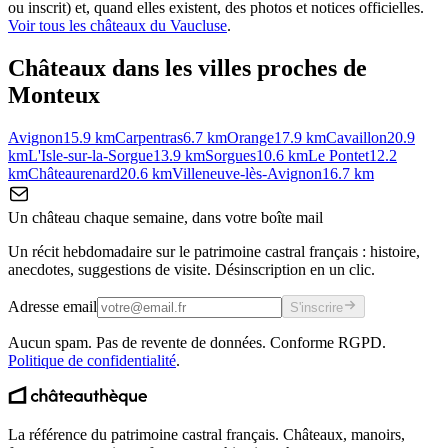
ou inscrit) et, quand elles existent, des photos et notices officielles.
Voir tous les châteaux du
Vaucluse
.
Châteaux dans les villes proches de
Monteux
Avignon
15.9
km
Carpentras
6.7
km
Orange
17.9
km
Cavaillon
20.9
km
L'Isle-sur-la-Sorgue
13.9
km
Sorgues
10.6
km
Le Pontet
12.2
km
Châteaurenard
20.6
km
Villeneuve-lès-Avignon
16.7
km
Un château chaque semaine, dans votre boîte mail
Un récit hebdomadaire sur le patrimoine castral français : histoire,
anecdotes, suggestions de visite. Désinscription en un clic.
Adresse email
S'inscrire
Aucun spam. Pas de revente de données. Conforme RGPD.
Politique de confidentialité
.
La référence du patrimoine castral français. Châteaux, manoirs,