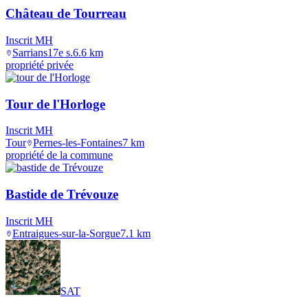
Château de Tourreau
Inscrit MH
Sarrians
17e s.
6.6
km
propriété privée
Tour de l'Horloge
Inscrit MH
Tour
Pernes-les-Fontaines
7
km
propriété de la commune
Bastide de Trévouze
Inscrit MH
Entraigues-sur-la-Sorgue
7.1
km
SAT