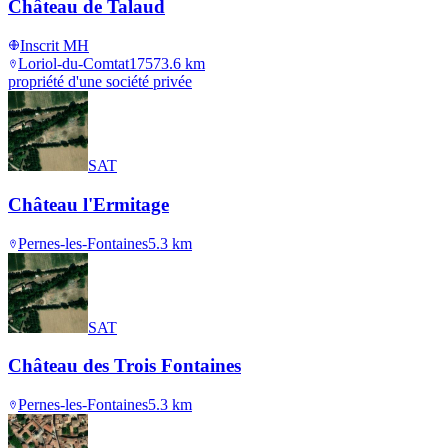
Château de Talaud
Inscrit MH
Loriol-du-Comtat
1757
3.6
km
propriété d'une société privée
SAT
Château l'Ermitage
Pernes-les-Fontaines
5.3
km
SAT
Château des Trois Fontaines
Pernes-les-Fontaines
5.3
km