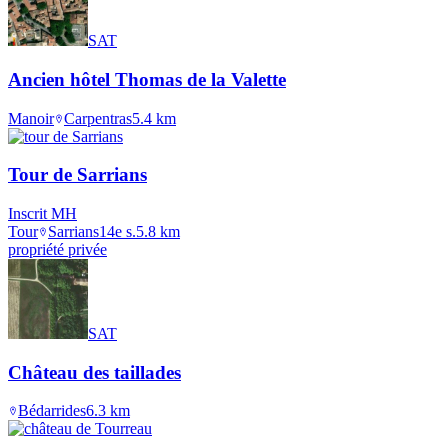
SAT
Ancien hôtel Thomas de la Valette
Manoir
Carpentras
5.4
km
Tour de Sarrians
Inscrit MH
Tour
Sarrians
14e s.
5.8
km
propriété privée
SAT
Château des taillades
Bédarrides
6.3
km