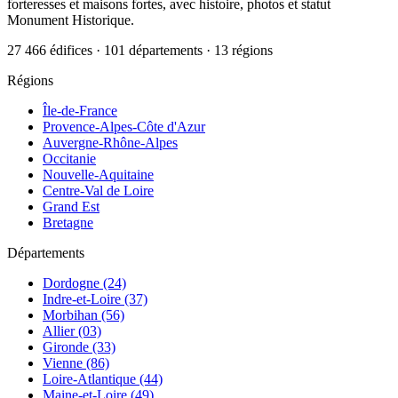
forteresses et maisons fortes, avec histoire, photos et statut
Monument Historique.
27 466 édifices · 101 départements · 13 régions
Régions
Île-de-France
Provence-Alpes-Côte d'Azur
Auvergne-Rhône-Alpes
Occitanie
Nouvelle-Aquitaine
Centre-Val de Loire
Grand Est
Bretagne
Départements
Dordogne (24)
Indre-et-Loire (37)
Morbihan (56)
Allier (03)
Gironde (33)
Vienne (86)
Loire-Atlantique (44)
Maine-et-Loire (49)