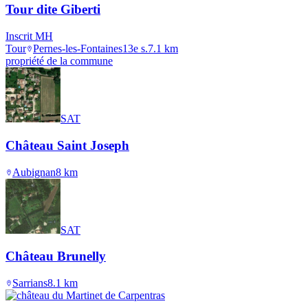
Tour dite Giberti
Inscrit MH
Tour
Pernes-les-Fontaines
13e s.
7.1
km
propriété de la commune
SAT
Château Saint Joseph
Aubignan
8
km
SAT
Château Brunelly
Sarrians
8.1
km