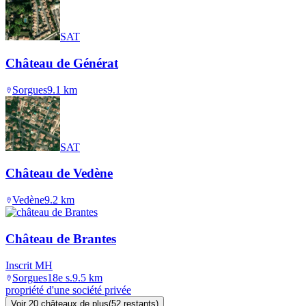
SAT
Château de Générat
Sorgues
9.1
km
SAT
Château de Vedène
Vedène
9.2
km
Château de Brantes
Inscrit MH
Sorgues
18e s.
9.5
km
propriété d'une société privée
Voir
20
château
x
de plus
(
52
restant
s
)