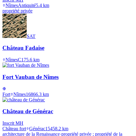
Nîmes
Antiquité
5.4
km
propriété privée
SAT
Château Fadaise
Nîmes
C17
5.6
km
Fort Vauban de Nîmes
Fort
Nîmes
1686
6.3
km
Château de Générac
Inscrit MH
Château fort
Générac
1545
8.2
km
architecture de la Renaissance
·
propriété privée ; propriété de la