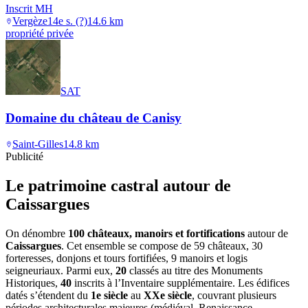
Inscrit MH
Vergèze
14e s. (?)
14.6
km
propriété privée
SAT
Domaine du château de Canisy
Saint-Gilles
14.8
km
Publicité
Le patrimoine castral autour de
Caissargues
On dénombre
100 châteaux, manoirs et fortifications
autour de
Caissargues
. Cet ensemble se compose de 59 châteaux, 30
forteresses, donjons et tours fortifiées, 9 manoirs et logis
seigneuriaux. Parmi eux,
20
classés au titre des Monuments
Historiques,
40
inscrits à l’Inventaire supplémentaire. Les édifices
datés s’étendent du
1e siècle
au
XXe siècle
, couvrant plusieurs
périodes architecturales majeures (médiéval, Renaissance,