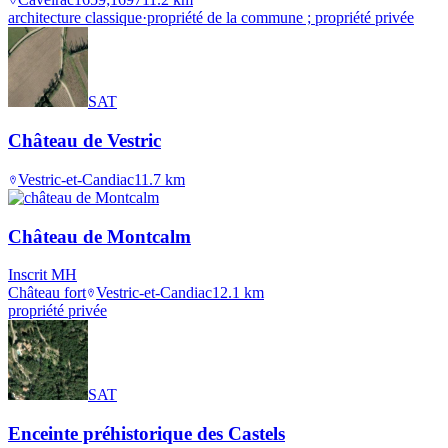
architecture classique
·
propriété de la commune ; propriété privée
SAT
Château de Vestric
Vestric-et-Candiac
11.7
km
Château de Montcalm
Inscrit MH
Château fort
Vestric-et-Candiac
12.1
km
propriété privée
SAT
Enceinte préhistorique des Castels