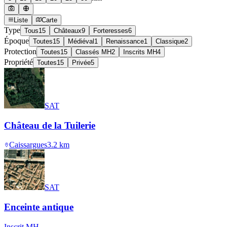
Liste
Carte
Type
Tous
15
Châteaux
9
Forteresses
6
Époque
Toutes
15
Médiéval
1
Renaissance
1
Classique
2
Protection
Toutes
15
Classés MH
2
Inscrits MH
4
Propriété
Toutes
15
Privée
5
SAT
Château de la Tuilerie
Caissargues
3.2
km
SAT
Enceinte antique
Inscrit MH