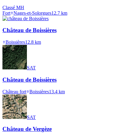
Classé MH
Fort
Nages-et-Solorgues
12.7
km
Château de Boissières
Boissières
12.8
km
SAT
Château de Boissières
Château fort
Boissières
13.4
km
SAT
Château de Vergèze