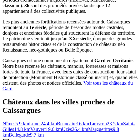
classique).
36
sont des propriétés privées tandis que
12
appartiennent à des collectivités publiques.
Les plus anciennes fortifications recensées autour de Caissargues
remontent au
1e siècle
, période de l’essor des mottes castrales,
donjons et enceintes féodales qui structurent la défense du territoire.
Le patrimoine s’enrichit jusqu’au
XXe siècle
, époque des grandes
restaurations historicistes et de la construction de châteaux néo-
Renaissance, néo-gothiques ou Belle Époque.
Caissargues
est une commune du département
Gard
en
Occitanie
.
Notre base recense les châteaux, manoirs, forteresses et maisons
fortes de toute la France, avec leurs dates de construction, leur statut
de protection (Monument Historique classé ou inscrit) et, quand elles
existent, des photos et notices officielles.
Voir tous les châteaux du
Gard
.
Châteaux dans les villes proches de
Caissargues
Nîmes
5.9
km
Lunel
24.4
km
Beaucaire
16
km
Tarascon
23.5
km
Saint-
Gilles
14.8
km
Vauvert
19.6
km
Uzès
26.4
km
Marguerittes
9.8
km
Bellegarde
9.7
km