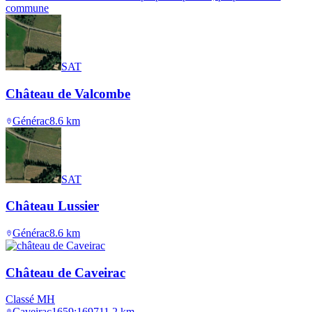
commune
SAT
Château de Valcombe
Générac
8.6
km
SAT
Château Lussier
Générac
8.6
km
Château de Caveirac
Classé MH
Caveirac
1659;1697
11.2
km