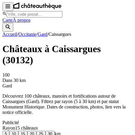
Carte
À propos
Accueil
/
Occitanie
/
Gard
/
Caissargues
Châteaux à
Caissargues
(
30132
)
100
Dans 30 km
Gard
Découvrez
100
château
x
, manoir
s
et fortifications autour de
Caissargues
(
Gard
). Filtrez par rayon (5 à 30 km) et par statut
Monument Historique. Dates de construction, photos, lien vers la
notice officielle.
Publicité
Rayon
15
château
x
km
5
10
15
20
25
30