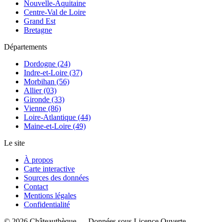
Nouvelle-Aquitaine
Centre-Val de Loire
Grand Est
Bretagne
Départements
Dordogne (24)
Indre-et-Loire (37)
Morbihan (56)
Allier (03)
Gironde (33)
Vienne (86)
Loire-Atlantique (44)
Maine-et-Loire (49)
Le site
À propos
Carte interactive
Sources des données
Contact
Mentions légales
Confidentialité
©
2026
Châteauthèque — Données sous Licence Ouverte